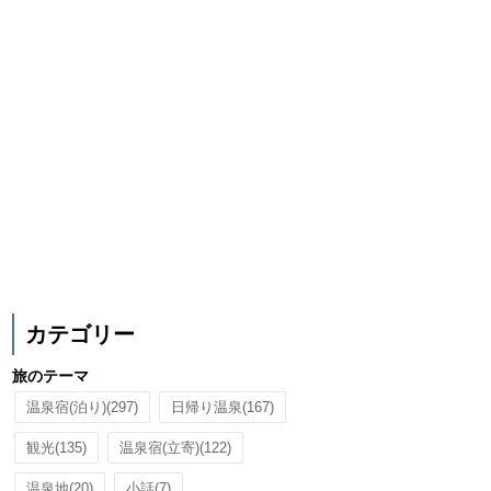
カテゴリー
旅のテーマ
温泉宿(泊り)
(297)
日帰り温泉
(167)
観光
(135)
温泉宿(立寄)
(122)
温泉地
(20)
小話
(7)