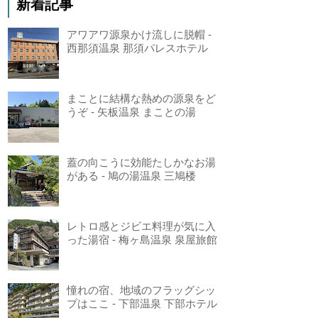
新着記事
アワアワ源泉かけ流しに脱帽 -
西那須温泉 那須パレスホテル
まことに結構な熱めの源泉をど
うぞ - 矢板温泉 まことの湯
蓋の向こうに効能たしかなお湯
がある - 鳩の湯温泉 三鳩楼
レトロ感とジビエ料理が気に入
った湯宿 - 梅ヶ島温泉 泉屋旅館
憧れの宿、地域のフラッグシッ
プはここ - 下部温泉 下部ホテル