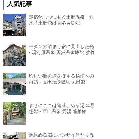
人気記事
定宿化しつつある土肥温泉・牧
水荘土肥館は真冬もOK！
モダン素泊まり宿に見出した光
- 湯河原温泉 天然温泉旅館 雅竹
珍しい墨の湯を擁する秘湯への
再訪 - 塩原元湯温泉 大出館
まさにここは蓬莱。ぬる湯の理
想郷 - 西山温泉 元湯 蓬莱館
源泉ぬる湯にバンザイ当たり温