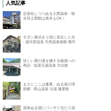
人気記事
定宿化しつつある土肥温泉・牧
水荘土肥館は真冬もOK！
モダン素泊まり宿に見出した光
- 湯河原温泉 天然温泉旅館 雅竹
珍しい墨の湯を擁する秘湯への
再訪 - 塩原元湯温泉 大出館
まさにここは蓬莱。ぬる湯の理
想郷 - 西山温泉 元湯 蓬莱館
源泉ぬる湯にバンザイ当たり温