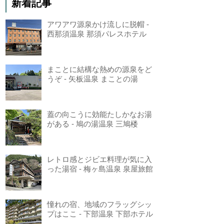
新着記事
アワアワ源泉かけ流しに脱帽 -
西那須温泉 那須パレスホテル
まことに結構な熱めの源泉をど
うぞ - 矢板温泉 まことの湯
蓋の向こうに効能たしかなお湯
がある - 鳩の湯温泉 三鳩楼
レトロ感とジビエ料理が気に入
った湯宿 - 梅ヶ島温泉 泉屋旅館
憧れの宿、地域のフラッグシッ
プはここ - 下部温泉 下部ホテル