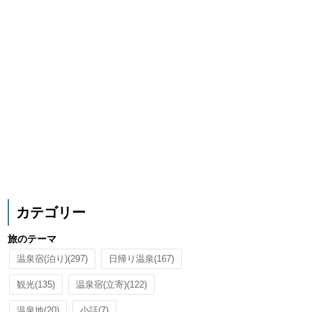
カテゴリー
旅のテーマ
温泉宿(泊り)
(297)
日帰り温泉
(167)
観光
(135)
温泉宿(立寄)
(122)
温泉地
(20)
小話
(7)