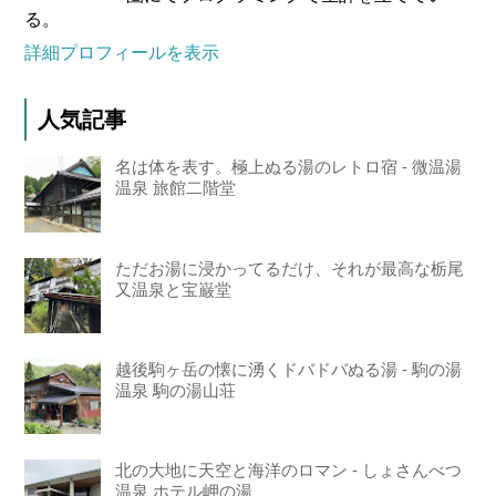
る。
詳細プロフィールを表示
人気記事
名は体を表す。極上ぬる湯のレトロ宿 - 微温湯
温泉 旅館二階堂
ただお湯に浸かってるだけ、それが最高な栃尾
又温泉と宝巌堂
越後駒ヶ岳の懐に湧くドバドバぬる湯 - 駒の湯
温泉 駒の湯山荘
北の大地に天空と海洋のロマン - しょさんべつ
温泉 ホテル岬の湯