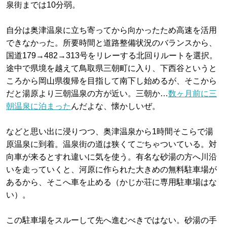
泉街までは10分弱。
自分は奥津温泉に立ち寄ってから向かったため高速を活用
できなかった。所要時間と道路整備状況のバランスから、
国道179→482→313号をリレーする北回りルートを選択。
途中で県境を越えて鳥取県三朝町に入り、下西谷というと
ころから岡山県復帰を目指して南下し始めるが、そこから
だと湯原より三朝温泉の方が近い。三朝か…
数ヶ月前に三
朝温泉に泊まった
んだよな、懐かしいぜ。
などと思い出に浸りつつ、奥津温泉から1時間そこらで湯
原温泉に到着。温泉街の道は狭くてごちゃついている。対
向車が来るとすれ違いに気を使う。有名な砂湯の方へ川沿
いを走っていくと、河原に作られた大きめの無料駐車場が
あるから、そこへ車を止める（かじか荘に専用駐車場はな
い）。
この駐車場をスルーして先へ進むべきではない。砂湯の手