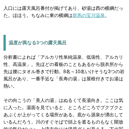
入口には露天風呂番付が掲げてあり、砂湯は西の横綱だっ
た。ほほう。ちなみに東の横綱は
群馬の宝川温泉
。
温度が異なる3つの露天風呂
分析書によれば「アルカリ性単純温泉、低張性、アルカリ
性、高温泉」。先ほどの看板のこともあるから脱衣所から
先は腰にタオル巻きで行動。8名～10名いけそうな3つの岩
風呂があり、一番手近な「長寿の湯」は屋根付きでお湯は
熱い。
その向こうの「美人の湯」はぬるくて長湯向き。ここは気
に入った。湯面を見ていると、ところどころでプクプクと
あぶくが上がってくる場所がある。底から源泉が湧出して
いるんだろう。川のすぐそばで頭上を遮るものもなく開放