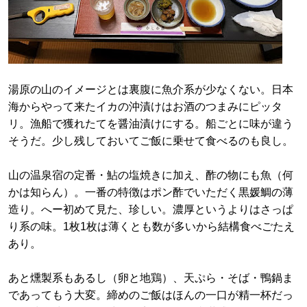
湯原の山のイメージとは裏腹に魚介系が少なくない。日本
海からやって来たイカの沖漬けはお酒のつまみにピッタ
リ。漁船で獲れたてを醤油漬けにする。船ごとに味が違う
そうだ。少し残しておいてご飯に乗せて食べるのも良し。
山の温泉宿の定番・鮎の塩焼きに加え、酢の物にも魚（何
かは知らん）。一番の特徴はポン酢でいただく黒媛鯛の薄
造り。へー初めて見た、珍しい。濃厚というよりはさっぱ
り系の味。1枚1枚は薄くとも数が多いから結構食べごたえ
あり。
あと燻製系もあるし（卵と地鶏）、天ぷら・そば・鴨鍋ま
であってもう大変。締めのご飯はほんの一口が精一杯だっ