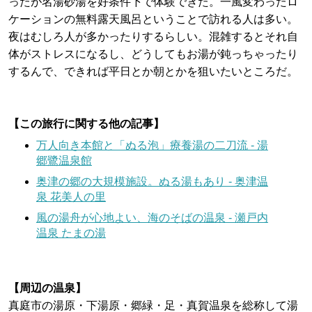
ったが名湯砂湯を好条件下で体験できた。一風変わったロ
ケーションの無料露天風呂ということで訪れる人は多い。
夜はむしろ人が多かったりするらしい。混雑するとそれ自
体がストレスになるし、どうしてもお湯が鈍っちゃったり
するんで、できれば平日とか朝とかを狙いたいところだ。
【この旅行に関する他の記事】
万人向き本館と「ぬる泡」療養湯の二刀流 - 湯
郷鷺温泉館
奥津の郷の大規模施設。ぬる湯もあり - 奥津温
泉 花美人の里
風の湯舟が心地よい、海のそばの温泉 - 瀬戸内
温泉 たまの湯
【周辺の温泉】
真庭市の湯原・下湯原・郷緑・足・真賀温泉を総称して湯