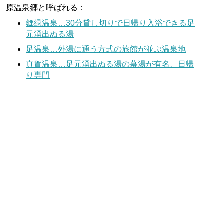
原温泉郷と呼ばれる：
郷緑温泉…30分貸し切りで日帰り入浴できる足
元湧出ぬる湯
足温泉…外湯に通う方式の旅館が並ぶ温泉地
真賀温泉…足元湧出ぬる湯の幕湯が有名、日帰
り専門