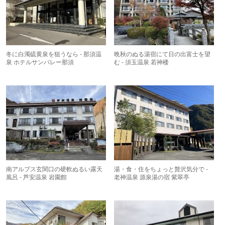
冬に白濁硫黄泉を狙うなら - 那須温
晩秋のぬる湯宿にて日の出富士を望
泉 ホテルサンバレー那須
む - 須玉温泉 若神楼
南アルプス玄関口の硬軟ぬるい露天
湯・食・住をちょっと贅沢気分で -
風呂 - 芦安温泉 岩園館
老神温泉 源泉湯の宿 紫翠亭