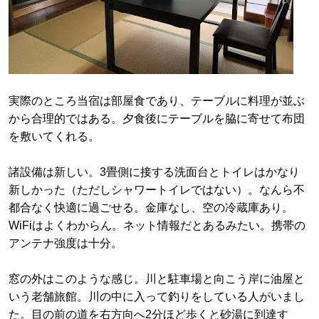
実際のところ当宿は部屋食であり、テーブルに料理が並ぶ
から合理的ではある。夕食後にテーブルを脇に寄せて布団
を敷いてくれる。
諸設備は新しい。3畳側に接する洗面台とトイレはかなり
新しかった（ただしシャワートイレではない）。なんら不
都合なく快適に過ごせる。金庫なし、空の冷蔵庫あり。
WiFiはよくわからん。ネット情報だとあるみたい。携帯の
アンテナ強度は十分。
窓の外はこのような感じ。川と駐車場と向こう岸に油屋と
いう老舗旅館。川の中に入って釣りをしている人がいまし
た。目の前の道を右方向へ2分ほど歩くと砂湯に到達す