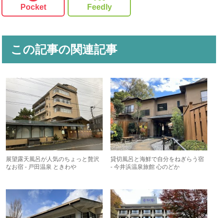
Pocket
Feedly
この記事の関連記事
展望露天風呂が人気のちょっと贅沢
貸切風呂と海鮮で自分をねぎらう宿
なお宿 - 戸田温泉 ときわや
- 今井浜温泉旅館 心のどか