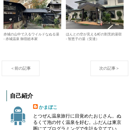
赤城の山中で入るワイルドなぬる湯
ほんとの空が見える町の割烹的湯宿
- 赤城温泉 御宿総本家
- 智恵子の湯（安達）
＜前の記事
次の記事＞
自己紹介
かまぼこ
とつぜん温泉旅行に目覚めたおじさん。ぬ
るくて泡の付く温泉を好む。ふだんは東京
圏にてプログラミングで生計を立ててい