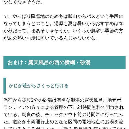
少なくなさそうだ。
で、やっぱり降雪地のため冬は勝山からバスという手段に
なってしまうとのこと。湯原も夏は暑いからおすすめは春
か秋だって。まあそりゃそうか。いくらか肌寒い季節の方
があの熱いお湯に向いているんじゃないかな。
おまけ：露天風呂の西の横綱・砂湯
かじか荘からさくっと行ける
当宿から徒歩2分の砂湯は有名な混浴の露天風呂。地元ボ
ランティアの方々による管理の下、24時間無料で開放され
ている。朝食の後、チェックアウト前の時間帯に行ってみ
た。道路が車両通行止めとなる区間の開始地点にお湯を流
しているところがあった。手湯？ 飲泉場？ 何も書いてない