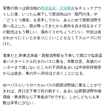
実際の我々は前泊地の
馬頭温泉・元湯東家
をチェックアウ
トした後、いったん南下して那須烏山の「龍門の滝」や
「どうくつ酒造」を見学してから、あらためて西那須野方
面へ北上した。雨が降ってきたから屋外を歩き回るタイプ
の観光はもう難しい。湯めぐりがちょうどいい。付近は道
がわかりにくいとか走りにくいこともなくてスムーズに行
けた。
電車だとJR東北本線・西那須野駅を下車して西口で塩原温
泉バスターミナル行きのバスに乗る。本数注意。高速のイ
ンターまで達しないところの下赤田あるいは中赤田停留所
からは徒歩。東の方へ30分ほど歩くことになる。
ゆーバスというローカルバスの西那須野線に乗ることがで
きれば、井口北下車で目の前すぐ。あるいは西那須野外循
環線・東赤田なら下車徒歩7分ですむ。しかしどちらも本
数は非常に少ない。