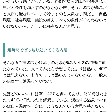
かそういう感じだったかな。条例で塩素消毒を指導される
県だと条件を満たすのがなかなか厳しそう。源泉が高温だ
と入浴可能なレベルまで冷ますのも大変な手間だし、自然
環境・社会環境・施設の努力すべての条件がそろわないと
いけないから、たしかに稀有なんだと思う。
短時間でばっちり効いてくる内湯
そんな五ツ星源泉かけ流しのお湯が6名サイズの浴槽に満
たされていた。入ってみたら予想してたよりは熱い。40℃
とは思えない。もうちょっと熱いんじゃないかな。一般人
の信奉する適温ってやつだ。
先ほどのパネルには39～42℃と書いてあり、訪問時はたま
たま42℃の日だったと解釈している。湧出する温泉そのも
のは自ら温度を一定にしようなんていう意思を持たない。