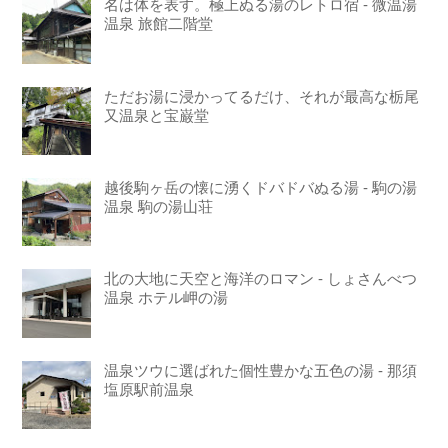
名は体を表す。極上ぬる湯のレトロ宿 - 微温湯
温泉 旅館二階堂
ただお湯に浸かってるだけ、それが最高な栃尾
又温泉と宝巌堂
越後駒ヶ岳の懐に湧くドバドバぬる湯 - 駒の湯
温泉 駒の湯山荘
北の大地に天空と海洋のロマン - しょさんべつ
温泉 ホテル岬の湯
温泉ツウに選ばれた個性豊かな五色の湯 - 那須
塩原駅前温泉