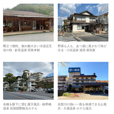
際立つ個性。振れ幅大きい冷温交互
野菜も人も、あつ湯に蒸されて味が
浴の快 - 妙見温泉 田島本館
出る - 小浜温泉 湯宿 蒸気家
名橋を眼下に望む露天風呂 - 錦帯橋
佐梨川の熱い一面を体感できるお風
温泉 岩国国際観光ホテル
呂 - 大湯温泉 ホテル湯元