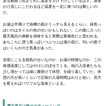
ある範囲で気まぐれに温度を上げ下げしているはず。源泉
かけ流しにこだわるほど温度を一定に保つのは難しいの
だ。
お湯は半濁りで浴槽の底がうっすら見えるくらい。緑色っ
ぽいのはタイルの色のせいかもしれない。この後に入った
露天風呂の体験を加味すると実際は黄褐色だと思われる。
あちこちに漂う黒っぽいつぶつぶは湯の花だ。匂いの面で
はいくらかの土気臭があった。
浴室にこもる熱気のせいなのか、お湯の特徴なのか、この
体感温度にしてはやけにのぼせてくる。他の入浴者たちも
少し浸かっては縁に腰掛けて休憩、を繰り返していた。休
憩の方が長いくらいで正味の入湯時間はわりと短い。見方
を変えればパワフルな温泉といえる。
露天風呂は熱めのチューニング