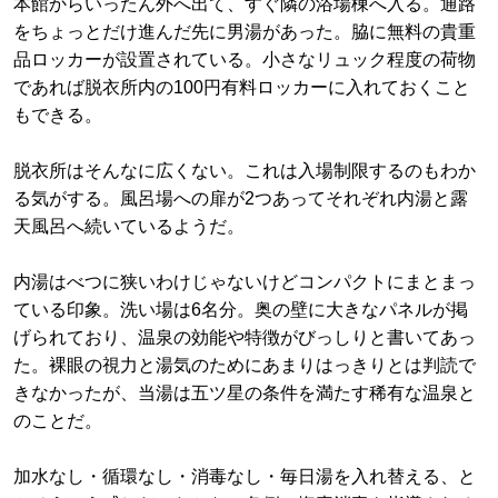
本館からいったん外へ出て、すぐ隣の浴場棟へ入る。通路
をちょっとだけ進んだ先に男湯があった。脇に無料の貴重
品ロッカーが設置されている。小さなリュック程度の荷物
であれば脱衣所内の100円有料ロッカーに入れておくこと
もできる。
脱衣所はそんなに広くない。これは入場制限するのもわか
る気がする。風呂場への扉が2つあってそれぞれ内湯と露
天風呂へ続いているようだ。
内湯はべつに狭いわけじゃないけどコンパクトにまとまっ
ている印象。洗い場は6名分。奥の壁に大きなパネルが掲
げられており、温泉の効能や特徴がびっしりと書いてあっ
た。裸眼の視力と湯気のためにあまりはっきりとは判読で
きなかったが、当湯は五ツ星の条件を満たす稀有な温泉と
のことだ。
加水なし・循環なし・消毒なし・毎日湯を入れ替える、と