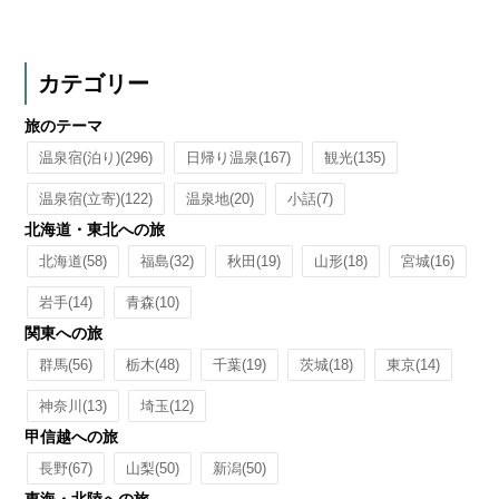
カテゴリー
旅のテーマ
温泉宿(泊り)
(296)
日帰り温泉
(167)
観光
(135)
温泉宿(立寄)
(122)
温泉地
(20)
小話
(7)
北海道・東北への旅
北海道
(58)
福島
(32)
秋田
(19)
山形
(18)
宮城
(16)
岩手
(14)
青森
(10)
関東への旅
群馬
(56)
栃木
(48)
千葉
(19)
茨城
(18)
東京
(14)
神奈川
(13)
埼玉
(12)
甲信越への旅
長野
(67)
山梨
(50)
新潟
(50)