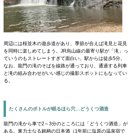
周辺には桜並木の遊歩道があり、季節が合えば滝見と花見
を同時に楽しめてしまう。JR烏山線の最寄り駅が「滝」っ
ていうのもストレートすぎて面白い。駅からは徒歩5分。
なお、龍門の滝のそばを線路が通っており、通過する列車
と滝の組み合わせがいい感じの撮影スポットにもなってい
る。
たくさんのボトルが眠るほら穴…どうくつ酒造
龍門の滝から車で2～3分のところには「どうくつ酒造」が
ある。東力士なる銘柄の日本酒（1年前に塩原の温泉宿で