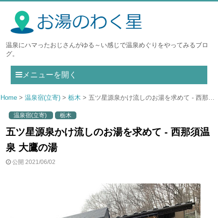
温泉にハマったおじさんがゆる～い感じで温泉めぐりをやってみるブロ
グ。
メニューを開く
Home
温泉宿(立寄)
栃木
五ツ星源泉かけ流しのお湯を求めて - 西那須温泉 大鷹の湯
温泉宿(立寄)
栃木
五ツ星源泉かけ流しのお湯を求めて - 西那須温
泉 大鷹の湯
公開 2021/06/02