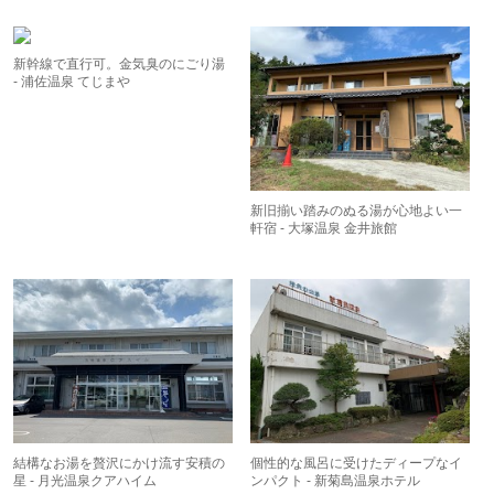
新幹線で直行可。金気臭のにごり湯
- 浦佐温泉 てじまや
新旧揃い踏みのぬる湯が心地よい一
軒宿 - 大塚温泉 金井旅館
結構なお湯を贅沢にかけ流す安積の
個性的な風呂に受けたディープなイ
星 - 月光温泉クアハイム
ンパクト - 新菊島温泉ホテル