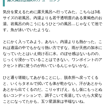
気分を変えるために露天風呂へ行ってみた。こちらは3名
サイズの岩風呂。内湯よりも若干透明度のある黄褐色のお
湯。岩風呂の向こうにもうひとつの風呂…じゃなくて池で
す。魚が泳いでいたような。
とにかく入ってみよう。あちい。内湯よりも熱かった。こ
れは適温の中でもかなり熱い方ですな。雨が天然の加水に
なっていたとはいえ焼け石に水。のぼせ感はないものの、
じっくり浸かっていることはできない。ワンポイントのア
クセント的に使うのが向いているんじゃないかな。
ひと通り堪能してあがることにし、脱衣所へ戻ってくる
と、いくらタオルで拭いても体が乾かない。汗があとから
あとから出てくるのだ。こりゃすげえ。もし仮にもっとぬ
るいコンディションで、調子こいて長湯していたら大変な
ことになってたかも。五ツ星源泉は半端ないね。