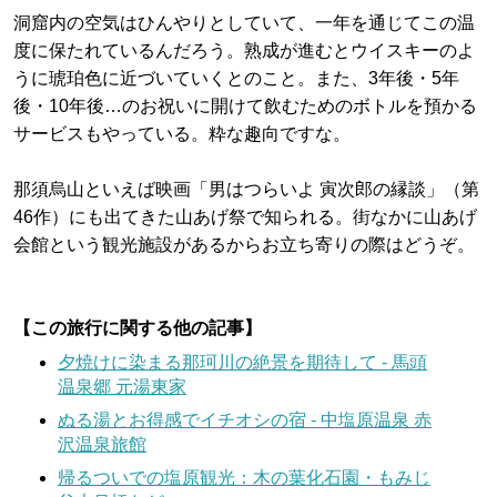
洞窟内の空気はひんやりとしていて、一年を通じてこの温
度に保たれているんだろう。熟成が進むとウイスキーのよ
うに琥珀色に近づいていくとのこと。また、3年後・5年
後・10年後…のお祝いに開けて飲むためのボトルを預かる
サービスもやっている。粋な趣向ですな。
那須烏山といえば映画「男はつらいよ 寅次郎の縁談」（第
46作）にも出てきた山あげ祭で知られる。街なかに山あげ
会館という観光施設があるからお立ち寄りの際はどうぞ。
【この旅行に関する他の記事】
夕焼けに染まる那珂川の絶景を期待して - 馬頭
温泉郷 元湯東家
ぬる湯とお得感でイチオシの宿 - 中塩原温泉 赤
沢温泉旅館
帰るついでの塩原観光：木の葉化石園・もみじ