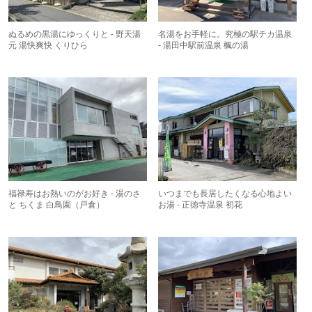
ぬるめの黒湯にゆっくりと - 野天湯
名湯をお手軽に。究極の駅チカ温泉
元 湯快爽快 くりひら
- 湯田中駅前温泉 楓の湯
福禄寿はお熱いのがお好き - 湯のさ
いつまでも長居したくなる心地よい
と ちくま 白鳥園（戸倉）
お湯 - 正徳寺温泉 初花