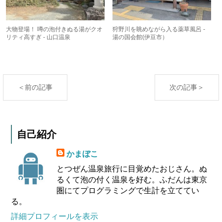
大物登場！ 噂の泡付きぬる湯がクオ
狩野川を眺めながら入る薬草風呂 -
リティ高すぎ - 山口温泉
湯の国会館(伊豆市）
＜前の記事
次の記事＞
自己紹介
かまぼこ
とつぜん温泉旅行に目覚めたおじさん。ぬ
るくて泡の付く温泉を好む。ふだんは東京
圏にてプログラミングで生計を立ててい
る。
詳細プロフィールを表示