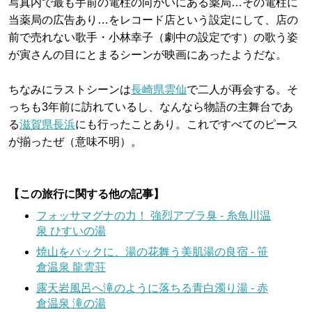
写真内で最も手前の電柱の向かいにある薬局…その電柱に
当薬局の広告あり…をレコード店という設定にして、店の
前で売れない歌手・小林幸子（劇中の設定です）の歌う姿
が寅さんの目にとまるシーンが映画にあったようだな。
ちなみにラストシーンは
長崎県雲仙
で二人が再会する。そ
っちも3年前に訪れているし、なんなら物語の主舞台であ
る
滋賀県長浜
にも行ったことあり。これですべてのピース
が揃ったぜ（意味不明）。
【この旅行に関する他の記事】
フォッサマグナの力！ 強烈アブラ臭 - 糸魚川温
泉 ひすいの湯
焼山をバックに、湯の花舞う美肌湯の良宿 - 笹
倉温泉 龍雲荘
露天岩風呂へ滝のように落ちる青白濁り湯 - 赤
倉温泉 滝の湯