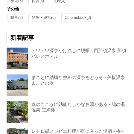
福岡
(5)
佐賀
(3)
長崎
(3)
その他
映画
(8)
雑感・総括
(6)
Chromebook
(3)
新着記事
アワアワ源泉かけ流しに脱帽 - 西那須温泉 那須
パレスホテル
まことに結構な熱めの源泉をどうぞ - 矢板温泉
まことの湯
蓋の向こうに効能たしかなお湯がある - 鳩の湯
温泉 三鳩楼
レトロ感とジビエ料理が気に入った湯宿 - 梅ヶ