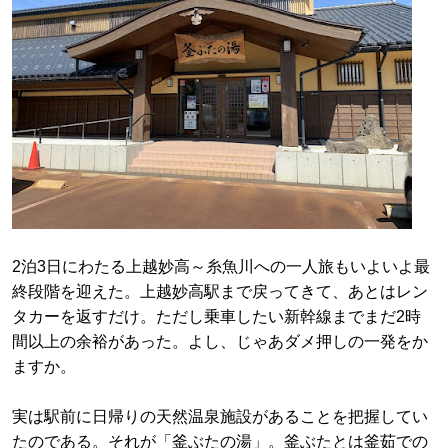
2泊3日にわたる上越妙高～糸魚川への一人旅もいよいよ最
終段階を迎えた。上越妙高駅まで戻ってきて、あとはレン
タカーを返すだけ。ただし乗車したい新幹線までまだ2時
間以上の余裕があった。よし、じゃあダメ押しの一発をか
ますか。
実は駅前に日帰りの天然温泉施設があることを把握してい
たのである。それが「釜ぶたの湯」。釜ぶたとは釜茹での