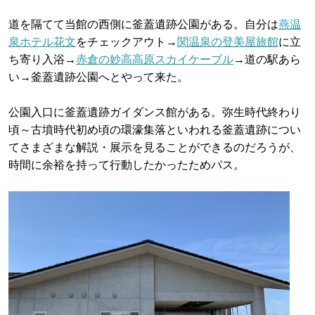
道を隔てて当館の西側に釜蓋遺跡公園がある。自分は
燕温
泉ホテル花文
をチェックアウト→
関温泉の登美屋旅館
に立
ち寄り入浴→
赤倉の妙高高原スカイケーブル
→道の駅あら
い→釜蓋遺跡公園へとやって来た。
公園入口に釜蓋遺跡ガイダンス館がある。弥生時代終わり
頃～古墳時代初め頃の環濠集落といわれる釜蓋遺跡につい
てさまざまな解説・展示を見ることができるのだろうが、
時間に余裕を持って行動したかったためパス。