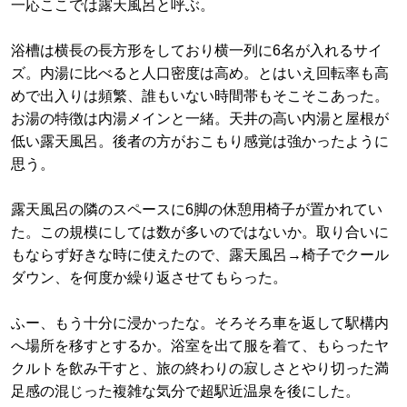
一応ここでは露天風呂と呼ぶ。
浴槽は横長の長方形をしており横一列に6名が入れるサイ
ズ。内湯に比べると人口密度は高め。とはいえ回転率も高
めで出入りは頻繁、誰もいない時間帯もそこそこあった。
お湯の特徴は内湯メインと一緒。天井の高い内湯と屋根が
低い露天風呂。後者の方がおこもり感覚は強かったように
思う。
露天風呂の隣のスペースに6脚の休憩用椅子が置かれてい
た。この規模にしては数が多いのではないか。取り合いに
もならず好きな時に使えたので、露天風呂→椅子でクール
ダウン、を何度か繰り返させてもらった。
ふー、もう十分に浸かったな。そろそろ車を返して駅構内
へ場所を移すとするか。浴室を出て服を着て、もらったヤ
クルトを飲み干すと、旅の終わりの寂しさとやり切った満
足感の混じった複雑な気分で超駅近温泉を後にした。