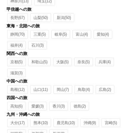
神奈川
(13)
埼玉
(12)
甲信越への旅
長野
(67)
山梨
(50)
新潟
(50)
東海・北陸への旅
静岡
(70)
三重
(5)
岐阜
(5)
富山
(4)
愛知
(4)
福井
(4)
石川
(3)
関西への旅
京都
(5)
和歌山
(5)
大阪
(5)
奈良
(5)
兵庫
(4)
滋賀
(3)
中国への旅
島根
(12)
山口
(11)
岡山
(7)
鳥取
(4)
広島
(2)
四国への旅
高知
(6)
愛媛
(3)
香川
(3)
徳島
(2)
九州・沖縄への旅
大分
(17)
熊本
(10)
鹿児島
(10)
沖縄
(9)
宮崎
(5)