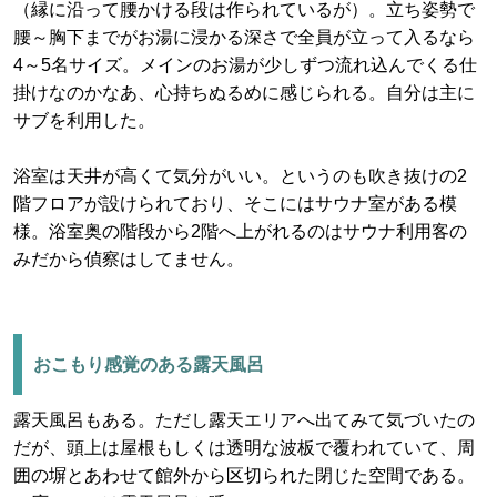
（縁に沿って腰かける段は作られているが）。立ち姿勢で
腰～胸下までがお湯に浸かる深さで全員が立って入るなら
4～5名サイズ。メインのお湯が少しずつ流れ込んでくる仕
掛けなのかなあ、心持ちぬるめに感じられる。自分は主に
サブを利用した。
浴室は天井が高くて気分がいい。というのも吹き抜けの2
階フロアが設けられており、そこにはサウナ室がある模
様。浴室奥の階段から2階へ上がれるのはサウナ利用客の
みだから偵察はしてません。
おこもり感覚のある露天風呂
露天風呂もある。ただし露天エリアへ出てみて気づいたの
だが、頭上は屋根もしくは透明な波板で覆われていて、周
囲の塀とあわせて館外から区切られた閉じた空間である。