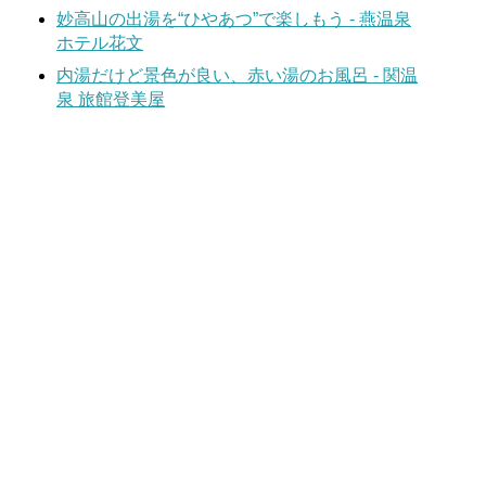
妙高山の出湯を“ひやあつ”で楽しもう - 燕温泉
ホテル花文
内湯だけど景色が良い、赤い湯のお風呂 - 関温
泉 旅館登美屋