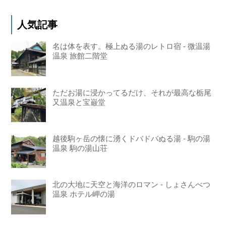
人気記事
名は体を表す。極上ぬる湯のレトロ宿 - 微温湯
温泉 旅館二階堂
ただお湯に浸かってるだけ、それが最高な栃尾
又温泉と宝巌堂
越後駒ヶ岳の懐に湧くドバドバぬる湯 - 駒の湯
温泉 駒の湯山荘
北の大地に天空と海洋のロマン - しょさんべつ
温泉 ホテル岬の湯