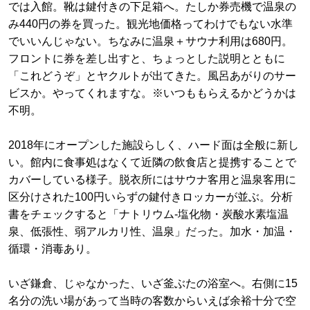
では入館。靴は鍵付きの下足箱へ。たしか券売機で温泉の
み440円の券を買った。観光地価格ってわけでもない水準
でいいんじゃない。ちなみに温泉＋サウナ利用は680円。
フロントに券を差し出すと、ちょっとした説明とともに
「これどうぞ」とヤクルトが出てきた。風呂あがりのサー
ビスか。やってくれますな。※いつももらえるかどうかは
不明。
2018年にオープンした施設らしく、ハード面は全般に新し
い。館内に食事処はなくて近隣の飲食店と提携することで
カバーしている様子。脱衣所にはサウナ客用と温泉客用に
区分けされた100円いらずの鍵付きロッカーが並ぶ。分析
書をチェックすると「ナトリウム-塩化物・炭酸水素塩温
泉、低張性、弱アルカリ性、温泉」だった。加水・加温・
循環・消毒あり。
いざ鎌倉、じゃなかった、いざ釜ぶたの浴室へ。右側に15
名分の洗い場があって当時の客数からいえば余裕十分で空