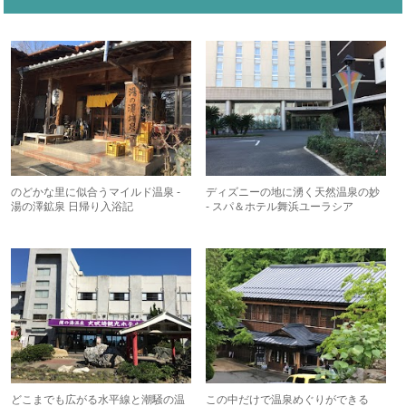
のどかな里に似合うマイルド温泉 -
ディズニーの地に湧く天然温泉の妙
湯の澤鉱泉 日帰り入浴記
- スパ＆ホテル舞浜ユーラシア
どこまでも広がる水平線と潮騒の温
この中だけで温泉めぐりができる