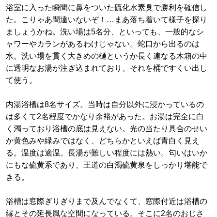
浴室に入った瞬間に鼻をついた硫化水素臭で勝利を確信し
た。こりゃあ間違いないぞ！…まあ落ち着いて様子を探り
ましょうかね。洗い場は5名分、といっても、一般的なシ
ャワーやカランがあるわけじゃない。蛇口から出るのは
水。洗い場を貫く大きめの樋というか長く連なる木箱の中
に透明なお湯が注ぎ込まれており、それを桶ですくい出し
て使う。
内湯浴槽は8名サイズ。当時は自分以外に浸かっているの
は多くて2名程度でかなり余裕があった。お湯は完全に白
く濁っており浴槽の底は見えない。光の当たり具合のせい
か黄色みや緑みではなく、どちらかといえば青白く見え
る。温度は適温。長湯が難しい程度には熱い。匂いはいか
にもな硫黄系であり、王道の白濁硫黄泉をしっかり堪能で
きる。
浴槽は窓際ぎりぎりまで及んでなくて、窓際付近は浴槽の
縁とその延長風な空間になっている。そこに2名のおじさ