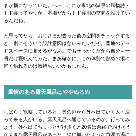
まが横になっていた。へー、これが東北の温泉の風物詩・
トド寝ってやつか。本場だからトド寝用の空間を設けてい
るんだね。
と思ってたら、おじさまが去った後の空間をチェックする
と、別にそういう設計意図はないみたいだぞ。普通のデッ
ドスペースに見えるがなあ。でもせっかくだから自分も一
瞬だけ寝転んでみた。まあ確かに、この体勢で熱めの湯に
軽く触れるのは気持ちいいかもしれん。
風情のある露天風呂はややぬるめ
しばらく観察していると、奥の扉から外へ出ていく人・戻
って来る人がいる。露天風呂へ通じているのか。行ってみ
よう。外へ出てちょっとだけ歩くと20名は余裕でいけそう
な大きな露天風呂があった。絵に描いたような白濁の湯に