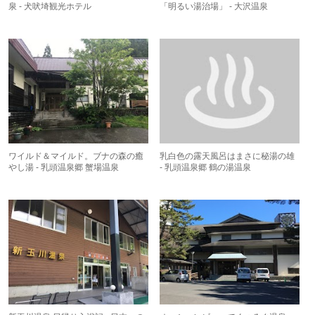
泉 - 犬吠埼観光ホテル
「明るい湯治場」 - 大沢温泉
ワイルド＆マイルド。ブナの森の癒
乳白色の露天風呂はまさに秘湯の雄
やし湯 - 乳頭温泉郷 蟹場温泉
- 乳頭温泉郷 鶴の湯温泉