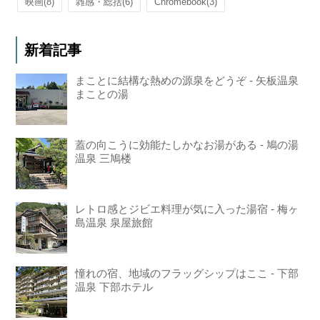
映画
(8)
雑感・総括
(6)
Chromebook
(3)
新着記事
まことに結構な熱めの源泉をどうぞ - 矢板温泉
まことの湯
蓋の向こうに効能たしかなお湯がある - 鳩の湯
温泉 三鳩楼
レトロ感とジビエ料理が気に入った湯宿 - 梅ヶ
島温泉 泉屋旅館
憧れの宿、地域のフラッグシップはここ - 下部
温泉 下部ホテル