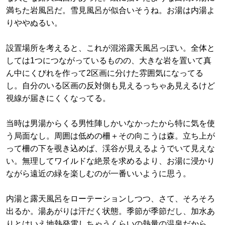
満ちた岩風呂だ。雪見風呂が似合いそうね。お湯は内湯よ
りややぬるい。
設置場所を考えると、これが混浴露天風呂っぽい。全体と
しては1つにつながっているものの、大きな岩を置いて真
ん中にくびれを作って2区画に分けた雰囲気になってる
し。自分のいる区画の反対側も見えるっちゃあ見えるけど
視線が届きにくくなってる。
当時は男湯からくる男性陣しかいなかったから特に気を使
う局面なし。周囲は低めの柵＋その向こうは森。立ち上が
って柵の下を覗き込めば、渓谷が見えるようでいて見えな
い。無理してワイルドな絶景を求めるより、お湯に浸かり
ながら遠近の緑を楽しむのが一番いいように思う。
内湯と露天風呂をローテーションしつつ、さて、そろそろ
出るか。湯あがりは汗だく状態。季節が季節だし、加水あ
りとはいえ地熱発電しちゃうくらいの熱量の温泉だから