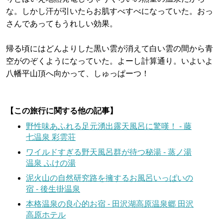
な。しかし汗が引いたらお肌すべすべになっていた。おっ
さんであってもうれしい効果。
帰る頃にはどんよりした黒い雲が消えて白い雲の間から青
空がのぞくようになっていた。よーし計算通り。いよいよ
八幡平山頂へ向かって、しゅっぱーつ！
【この旅行に関する他の記事】
野性味あふれる足元湧出露天風呂に驚嘆！ - 藤
七温泉 彩雲荘
ワイルドすぎる野天風呂群が待つ秘湯 - 蒸ノ湯
温泉 ふけの湯
泥火山の自然研究路を擁するお風呂いっぱいの
宿 - 後生掛温泉
本格温泉の良心的お宿 - 田沢湖高原温泉郷 田沢
高原ホテル