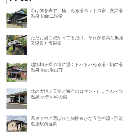
名は体を表す。極上ぬる湯のレトロ宿 - 微温湯
温泉 旅館二階堂
ただお湯に浸かってるだけ、それが最高な栃尾
又温泉と宝巌堂
越後駒ヶ岳の懐に湧くドバドバぬる湯 - 駒の湯
温泉 駒の湯山荘
北の大地に天空と海洋のロマン - しょさんべつ
温泉 ホテル岬の湯
温泉ツウに選ばれた個性豊かな五色の湯 - 那須
塩原駅前温泉