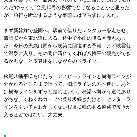
れた“ゆっくり”台風10号の影響でどうなることかと思った
が、旅行を断念するような事態には至らずにすんだ。
まず新幹線で盛岡へ。駅前で借りたレンタカーを走らせ、
盛岡ICから東北道に入る。途中で小雨の降る区間もあっ
た。今日の天気は雨から次第に回復する予報。まず峡雲荘
で温泉に入り、その間に晴れてくれば八幡平の観光ができ
るかもな、と皮算用をしながらのドライブ。
松尾八幡平ICを出たら、アスピーテラインと樹海ラインが
分かれるところまで行って、樹海ラインの方へ進む。あと
は樹海ラインをずっと走ればいい。秘湯へ向かう道にあり
がちな、くねくねカーブの登り坂続きだけど、センターラ
インを引いてもおかしくない程度に幅のある道路で泣きが
入るほどではない。大丈夫。