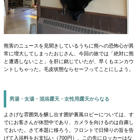
熊害のニュースを見聞きしているうちに熊への恐怖心が異
常に増大してしまったおじさん、今回の旅では「絶対に熊
と遭遇しないこと」を肝に銘じていたが、早くもエンカウ
ントしちゃった。毛皮状態ならセーフってことにしよう。
男湯・女湯・混浴露天・女性用露天からなる
よさげな雰囲気を醸し出す囲炉裏風ロビーについては、す
でにお客さんが休憩中であり、カメラを向けるのは自粛し
ておいた。さて本題に移ろう。フロントで日帰りの旨を告
げて入浴料をお支払い（700円）。この先にロッカーはな