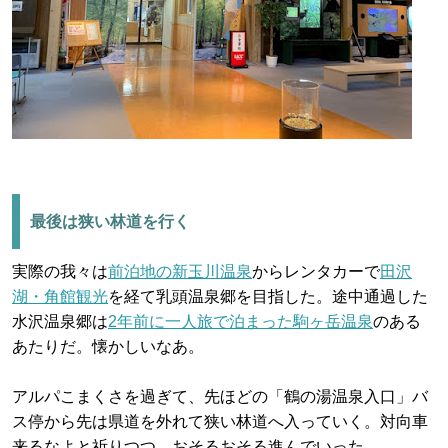
最後は狭い林道を行く
実際の我々は
前泊地の新玉川温泉
からレンタカーで
田沢
湖・角館観光
を経て乳頭温泉郷を目指した。途中通過した
水沢温泉郷は
2年前に一人旅で泊まった駒ヶ岳温泉
のある
あたりだ。懐かしいなあ。
アルパこまくさを過ぎて、先ほどの「鶴の湯温泉入口」バ
ス停から先は県道を外れて狭い林道へ入っていく。対向車
来るなよと祈りつつ、おそるおそる進んでいった。