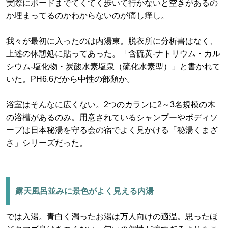
実際にボードまでてくてく歩いて行かないと空きがあるの
か埋まってるのかわからないのが痛し痒し。
我々が最初に入ったのは内湯東。脱衣所に分析書はなく、
上述の休憩処に貼ってあった。「含硫黄-ナトリウム・カル
シウム-塩化物・炭酸水素塩泉（硫化水素型）」と書かれて
いた。PH6.6だから中性の部類か。
浴室はそんなに広くない。2つのカランに2～3名規模の木
の浴槽があるのみ。用意されているシャンプーやボディソ
ープは日本秘湯を守る会の宿でよく見かける「秘湯くまざ
さ」シリーズだった。
露天風呂並みに景色がよく見える内湯
では入湯。青白く濁ったお湯は万人向けの適温。思ったほ