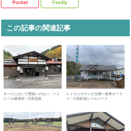
Pocket
Feedly
この記事の関連記事
すべてにおいて間違いのない、ハイ
レトロとロマンの宝庫へ発車オーラ
レベル秘湯宿 - 日景温泉
イ - 小坂鉄道レールパーク