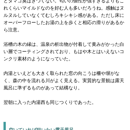
どタマゴ臭はきつくない。匂いの個性が強すぎるよりもこ
れくらいマイルドなのを好む人も多いだろうね。感触はヌ
ルヌルしていなくてむしろキシキシ感がある。ただし床に
オーバーフローしたお湯の上を歩くと相応の滑りがあるか
ら注意。
浴槽の木の縁は、温泉の析出物が付着して黄みがかった白
い層でコーティングされており、もはや木とはいえないコ
ンクリ素材のようになっていた。
内湯といえども大きく取られた窓の向こうは柵や塀がな
く、森の中を流れる川がよく見える。実質的な景観は露天
風呂に準ずるものがあって結構なり。
翌朝に入った内湯西も同じつくりであった。
空いていれば狙いたい露天風呂