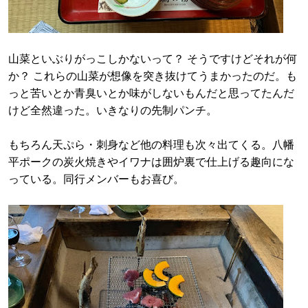
山菜といぶりがっこしかないって？ そうですけどそれが何
か？ これらの山菜が想像を突き抜けてうまかったのだ。も
っと苦いとか青臭いとか味がしないもんだと思ってたんだ
けど全然違った。いきなりの先制パンチ。
もちろん天ぷら・刺身など他の料理も次々出てくる。八幡
平ポークの炭火焼きやイワナは囲炉裏で仕上げる趣向にな
っている。同行メンバーもお喜び。