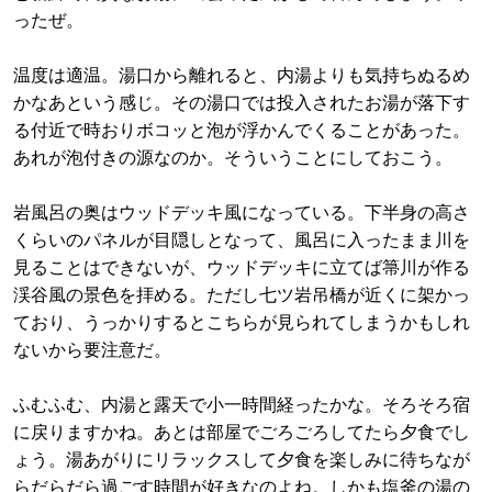
ったぜ。
温度は適温。湯口から離れると、内湯よりも気持ちぬるめ
かなあという感じ。その湯口では投入されたお湯が落下す
る付近で時おりボコッと泡が浮かんでくることがあった。
あれが泡付きの源なのか。そういうことにしておこう。
岩風呂の奥はウッドデッキ風になっている。下半身の高さ
くらいのパネルが目隠しとなって、風呂に入ったまま川を
見ることはできないが、ウッドデッキに立てば箒川が作る
渓谷風の景色を拝める。ただし七ツ岩吊橋が近くに架かっ
ており、うっかりするとこちらが見られてしまうかもしれ
ないから要注意だ。
ふむふむ、内湯と露天で小一時間経ったかな。そろそろ宿
に戻りますかね。あとは部屋でごろごろしてたら夕食でし
ょう。湯あがりにリラックスして夕食を楽しみに待ちなが
らだらだら過ごす時間が好きなのよね。しかも塩釜の湯の