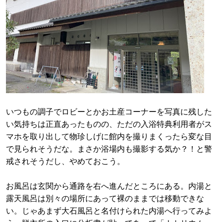
いつもの調子でロビーとかお土産コーナーを写真に残した
い気持ちは正直あったものの、ただの入浴特典利用者がス
マホを取り出して物珍しげに館内を撮りまくったら変な目
で見られそうだな。まさか浴場内も撮影する気か？！と警
戒されそうだし、やめておこう。
お風呂は玄関から通路を右へ進んだところにある。内湯と
露天風呂は別々の場所にあって裸のままでは移動できな
い。じゃあまず大石風呂と名付けられた内湯へ行ってみよ