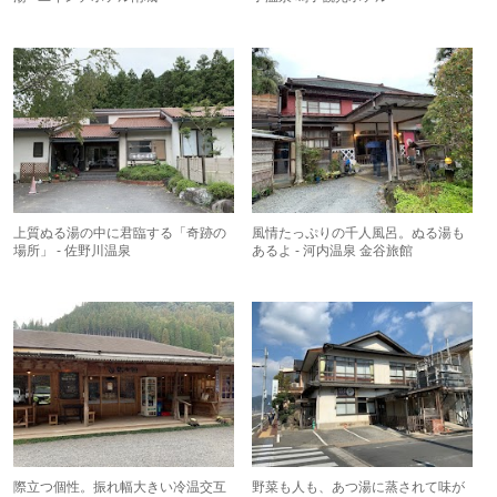
上質ぬる湯の中に君臨する「奇跡の
風情たっぷりの千人風呂。ぬる湯も
場所」 - 佐野川温泉
あるよ - 河内温泉 金谷旅館
際立つ個性。振れ幅大きい冷温交互
野菜も人も、あつ湯に蒸されて味が