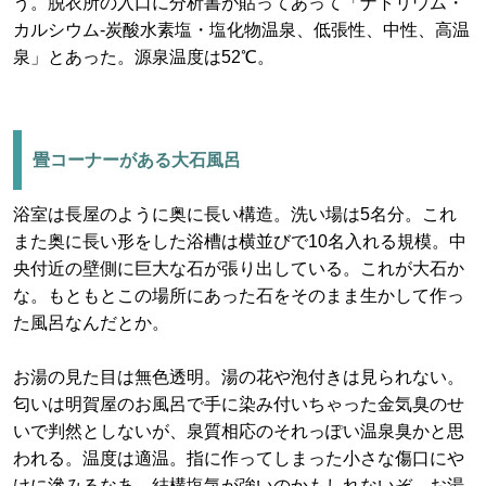
う。脱衣所の入口に分析書が貼ってあって「ナトリウム・
カルシウム-炭酸水素塩・塩化物温泉、低張性、中性、高温
泉」とあった。源泉温度は52℃。
畳コーナーがある大石風呂
浴室は長屋のように奥に長い構造。洗い場は5名分。これ
また奥に長い形をした浴槽は横並びで10名入れる規模。中
央付近の壁側に巨大な石が張り出している。これが大石か
な。もともとこの場所にあった石をそのまま生かして作っ
た風呂なんだとか。
お湯の見た目は無色透明。湯の花や泡付きは見られない。
匂いは明賀屋のお風呂で手に染み付いちゃった金気臭のせ
いで判然としないが、泉質相応のそれっぽい温泉臭かと思
われる。温度は適温。指に作ってしまった小さな傷口にや
けに滲みるなあ。結構塩気が強いのかもしれないぞ。お湯