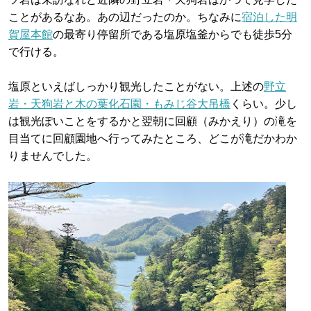
ことがあるなあ。あの辺だったのか。ちなみに
宿泊した明
賀屋本館
の最寄り停留所である塩原塩釜からでも徒歩5分
で行ける。
塩原といえばしっかり観光したことがない。上述の
野立
岩・天狗岩と木の葉化石園・もみじ谷大吊橋
くらい。少し
は観光ぽいことをするかと翌朝に回顧（みかえり）の滝を
目当てに回顧園地へ行ってみたところ、どこが滝だかわか
りませんでした。