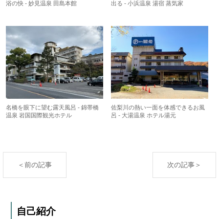
浴の快 - 妙見温泉 田島本館
出る - 小浜温泉 湯宿 蒸気家
名橋を眼下に望む露天風呂 - 錦帯橋
佐梨川の熱い一面を体感できるお風
温泉 岩国国際観光ホテル
呂 - 大湯温泉 ホテル湯元
＜前の記事
次の記事＞
自己紹介