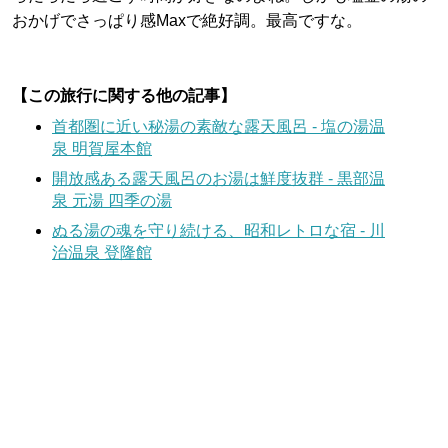
おかげでさっぱり感Maxで絶好調。最高ですな。
【この旅行に関する他の記事】
首都圏に近い秘湯の素敵な露天風呂 - 塩の湯温
泉 明賀屋本館
開放感ある露天風呂のお湯は鮮度抜群 - 黒部温
泉 元湯 四季の湯
ぬる湯の魂を守り続ける、昭和レトロな宿 - 川
治温泉 登隆館