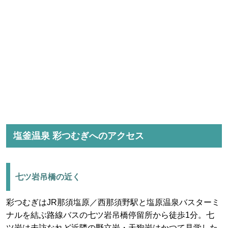
塩釜温泉 彩つむぎへのアクセス
七ツ岩吊橋の近く
彩つむぎはJR那須塩原／西那須野駅と塩原温泉バスターミ
ナルを結ぶ路線バスの七ツ岩吊橋停留所から徒歩1分。七
ツ岩は未訪なれど近隣の野立岩・天狗岩はかつて見学した