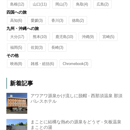
島根
(12)
山口
(11)
岡山
(7)
鳥取
(4)
広島
(2)
四国への旅
高知
(6)
愛媛
(3)
香川
(3)
徳島
(2)
九州・沖縄への旅
大分
(17)
熊本
(10)
鹿児島
(10)
沖縄
(9)
宮崎
(5)
福岡
(5)
佐賀
(3)
長崎
(3)
その他
映画
(8)
雑感・総括
(6)
Chromebook
(3)
新着記事
アワアワ源泉かけ流しに脱帽 - 西那須温泉 那須
パレスホテル
まことに結構な熱めの源泉をどうぞ - 矢板温泉
まことの湯