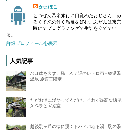
かまぼこ
とつぜん温泉旅行に目覚めたおじさん。ぬ
るくて泡の付く温泉を好む。ふだんは東京
圏にてプログラミングで生計を立ててい
る。
詳細プロフィールを表示
人気記事
名は体を表す。極上ぬる湯のレトロ宿 - 微温湯
温泉 旅館二階堂
ただお湯に浸かってるだけ、それが最高な栃尾
又温泉と宝巌堂
越後駒ヶ岳の懐に湧くドバドバぬる湯 - 駒の湯