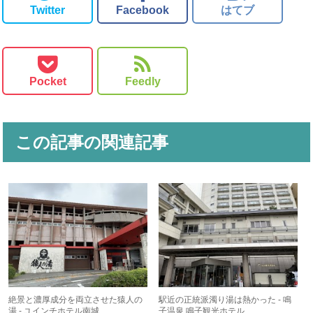
Twitter
Facebook
はてブ
Pocket
Feedly
この記事の関連記事
絶景と濃厚成分を両立させた猿人の
駅近の正統派濁り湯は熱かった - 鳴
湯 - ユインチホテル南城
子温泉 鳴子観光ホテル