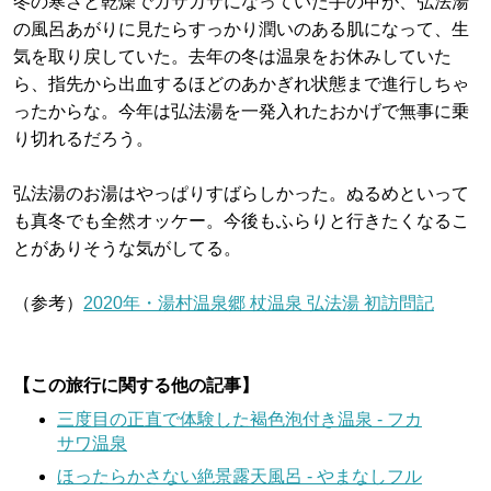
冬の寒さと乾燥でガサガサになっていた手の甲が、弘法湯
の風呂あがりに見たらすっかり潤いのある肌になって、生
気を取り戻していた。去年の冬は温泉をお休みしていた
ら、指先から出血するほどのあかぎれ状態まで進行しちゃ
ったからな。今年は弘法湯を一発入れたおかげで無事に乗
り切れるだろう。
弘法湯のお湯はやっぱりすばらしかった。ぬるめといって
も真冬でも全然オッケー。今後もふらりと行きたくなるこ
とがありそうな気がしてる。
（参考）
2020年・湯村温泉郷 杖温泉 弘法湯 初訪問記
【この旅行に関する他の記事】
三度目の正直で体験した褐色泡付き温泉 - フカ
サワ温泉
ほったらかさない絶景露天風呂 - やまなしフル