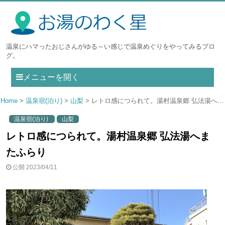
温泉にハマったおじさんがゆる～い感じで温泉めぐりをやってみるブロ
グ。
メニューを開く
Home
温泉宿(泊り)
山梨
レトロ感につられて。湯村温泉郷 弘法湯へまたふらり
温泉宿(泊り)
山梨
レトロ感につられて。湯村温泉郷 弘法湯へま
たふらり
公開 2023/04/11