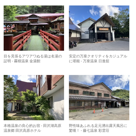
目を見張るアワアワぬる湯は名湯の
安定の万座クオリティをカジュアル
証明 - 霧積温泉 金湯館
に堪能 - 万座温泉 日進舘
本格温泉の良心的お宿 - 田沢湖高原
野性味あふれる足元湧出露天風呂に
温泉郷 田沢高原ホテル
驚嘆！ - 藤七温泉 彩雲荘