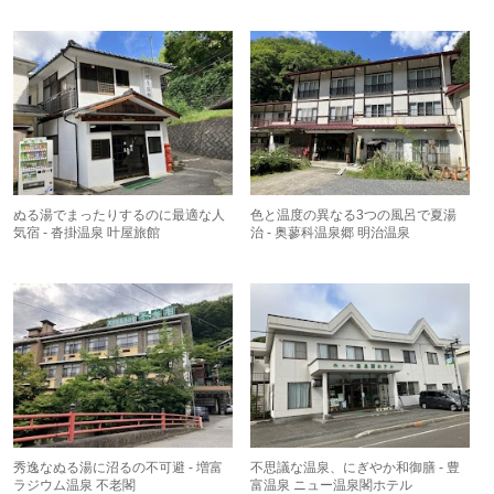
ぬる湯でまったりするのに最適な人
色と温度の異なる3つの風呂で夏湯
気宿 - 沓掛温泉 叶屋旅館
治 - 奥蓼科温泉郷 明治温泉
秀逸なぬる湯に沼るの不可避 - 増富
不思議な温泉、にぎやか和御膳 - 豊
ラジウム温泉 不老閣
富温泉 ニュー温泉閣ホテル