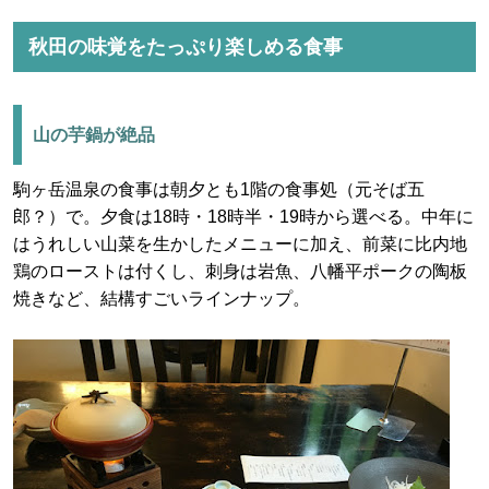
秋田の味覚をたっぷり楽しめる食事
山の芋鍋が絶品
駒ヶ岳温泉の食事は朝夕とも1階の食事処（元そば五
郎？）で。夕食は18時・18時半・19時から選べる。中年に
はうれしい山菜を生かしたメニューに加え、前菜に比内地
鶏のローストは付くし、刺身は岩魚、八幡平ポークの陶板
焼きなど、結構すごいラインナップ。