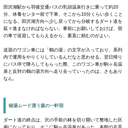
田沢湖駅から羽後交通バスの乳頭温泉行きに乗って約20
分、休養センター前で下車、そこから10分くらい歩くこと
になる。田沢湖方向へ少し戻ってから分岐するダート道を
延々進まなければならない。事前にお願いしておけば、宿
の車で送迎してもらえるから、素直に頼むのがよい。
送迎のワゴン車には「鶴の湯」の文字が入っており、系列
内で運用をやりくりしているんだなと思わせる。翌日帰り
にバス停で降ろしてもらった際、このワゴン車が駒ヶ岳温
泉と反対の鶴の湯方向へ走り去っていったのは、さもあり
なん。
秘湯ムード漂う森の一軒宿
ダート道の終点は、沢の手前の林を切り開いて整地した区
画になっており、そこに駒ヶ岳温泉があった。本館の左手