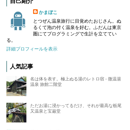
自己紹介
かまぼこ
とつぜん温泉旅行に目覚めたおじさん。ぬ
るくて泡の付く温泉を好む。ふだんは東京
圏にてプログラミングで生計を立ててい
る。
詳細プロフィールを表示
人気記事
名は体を表す。極上ぬる湯のレトロ宿 - 微温湯
温泉 旅館二階堂
ただお湯に浸かってるだけ、それが最高な栃尾
又温泉と宝巌堂