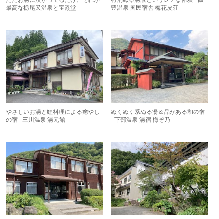
ただお湯に浸かってるだけ、それが
特別ぬる湯版というレアな体験 - 飯
最高な栃尾又温泉と宝巌堂
豊温泉 国民宿舎 梅花皮荘
やさしいお湯と鯉料理による癒やし
ぬくぬく系ぬる湯＆品がある和の宿
の宿 - 三川温泉 湯元館
- 下部温泉 湯宿 梅ぞ乃