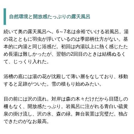
自然環境と開放感たっぷりの露天風呂
続いて奥の露天風呂へ。6～7名は余裕でいける岩風呂。湯
の花とともに羽虫が浮いているのは季節柄仕方がない。基
本的に内湯と同じ浴感だ。初回は内湯以上に熱く感じたた
め長湯は難しかったが、翌朝の2回目のときは結構ぬるく
て、じっくり入れた。
浴槽の底には湯の花が沈殿して薄い層をなしており、移動
すると足跡がついた。雪の積もり始めみたい。
目の前には沢の流れ。対岸は森の木々だけだから目隠しの
柵もなく、開放感たっぷり。岩風呂に注がれる青白い硫黄
泉の掛け流し、沢の水、森の緑。舞台装置は完璧だ。独占
できたのがなお最高。