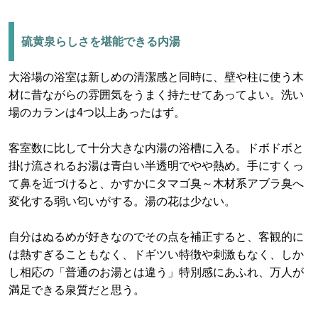
硫黄泉らしさを堪能できる内湯
大浴場の浴室は新しめの清潔感と同時に、壁や柱に使う木
材に昔ながらの雰囲気をうまく持たせてあってよい。洗い
場のカランは4つ以上あったはず。
客室数に比して十分大きな内湯の浴槽に入る。ドボドボと
掛け流されるお湯は青白い半透明でやや熱め。手にすくっ
て鼻を近づけると、かすかにタマゴ臭～木材系アブラ臭へ
変化する弱い匂いがする。湯の花は少ない。
自分はぬるめが好きなのでその点を補正すると、客観的に
は熱すぎることもなく、ドギツい特徴や刺激もなく、しか
し相応の「普通のお湯とは違う」特別感にあふれ、万人が
満足できる泉質だと思う。