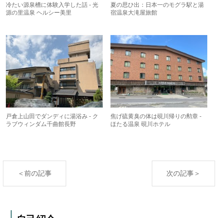
冷たい源泉槽に体験入学した話 - 光
夏の思ひ出：日本一のモグラ駅と湯
源の里温泉 ヘルシー美里
宿温泉大滝屋旅館
戸倉上山田でダンディに湯浴み - ク
焦げ硫黄臭の体は硯川帰りの勲章 -
ラブウィンダム千曲館長野
ほたる温泉 硯川ホテル
＜前の記事
次の記事＞