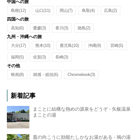
中国への旅
島根
(12)
山口
(11)
岡山
(7)
鳥取
(4)
広島
(2)
四国への旅
高知
(6)
愛媛
(3)
香川
(3)
徳島
(2)
九州・沖縄への旅
大分
(17)
熊本
(10)
鹿児島
(10)
沖縄
(9)
宮崎
(5)
福岡
(5)
佐賀
(3)
長崎
(3)
その他
映画
(8)
雑感・総括
(6)
Chromebook
(3)
新着記事
まことに結構な熱めの源泉をどうぞ - 矢板温泉
まことの湯
蓋の向こうに効能たしかなお湯がある - 鳩の湯