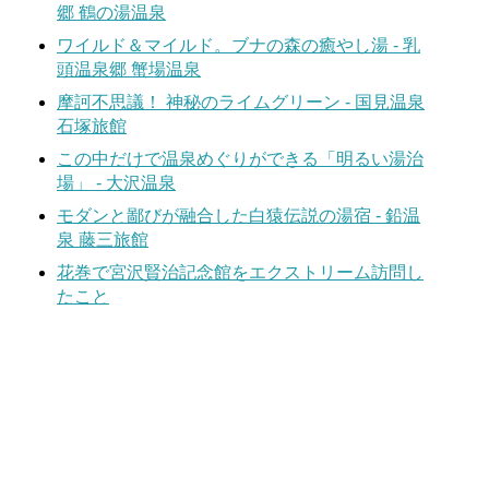
郷 鶴の湯温泉
ワイルド＆マイルド。ブナの森の癒やし湯 - 乳
頭温泉郷 蟹場温泉
摩訶不思議！ 神秘のライムグリーン - 国見温泉
石塚旅館
この中だけで温泉めぐりができる「明るい湯治
場」 - 大沢温泉
モダンと鄙びが融合した白猿伝説の湯宿 - 鉛温
泉 藤三旅館
花巻で宮沢賢治記念館をエクストリーム訪問し
たこと