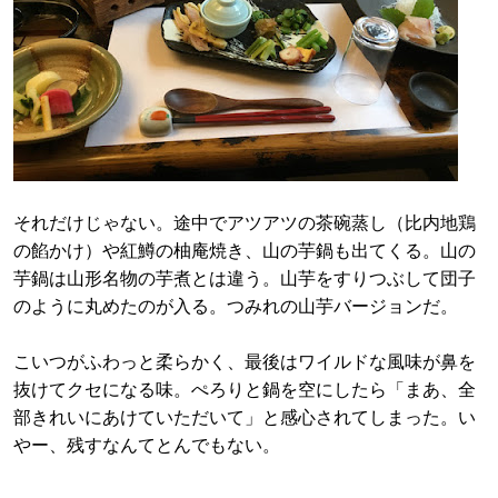
それだけじゃない。途中でアツアツの茶碗蒸し（比内地鶏
の餡かけ）や紅鱒の柚庵焼き、山の芋鍋も出てくる。山の
芋鍋は山形名物の芋煮とは違う。山芋をすりつぶして団子
のように丸めたのが入る。つみれの山芋バージョンだ。
こいつがふわっと柔らかく、最後はワイルドな風味が鼻を
抜けてクセになる味。ぺろりと鍋を空にしたら「まあ、全
部きれいにあけていただいて」と感心されてしまった。い
やー、残すなんてとんでもない。