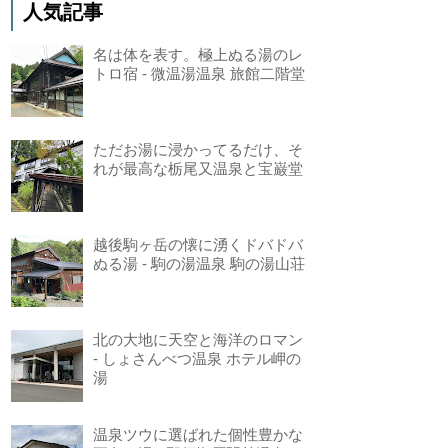
人気記事
名は体を表す。極上ぬる湯のレ
トロ宿 - 微温湯温泉 旅館二階堂
ただお湯に浸かってるだけ、そ
れが最高な栃尾又温泉と宝巌堂
越後駒ヶ岳の懐に湧くドバドバ
ぬる湯 - 駒の湯温泉 駒の湯山荘
北の大地に天空と海洋のロマン
- しょさんべつ温泉 ホテル岬の
湯
温泉ツウに選ばれた個性豊かな