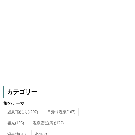
カテゴリー
旅のテーマ
温泉宿(泊り)
(297)
日帰り温泉
(167)
観光
(135)
温泉宿(立寄)
(122)
温泉地
(20)
小話
(7)