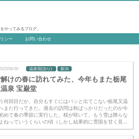
りをやってみるブログ。
リシー
お問い合わせ
2023/06/30
温泉宿(泊り)
新潟
雪解けの春に訪れてみた、今年もまた栃尾
温泉 宝巌堂
う何回目だか、自分もすぐにはパッと出てこない栃尾又温
へまた行ってきた。過去の訪問は秋ばっかりだったのが今
初めて春の季節に実行した。桜が咲いて、もう雪は降らな
よねっていうくらいの頃（しかし結果的に雪国を甘く見て
た）。 相変わらず、湯治を気取ってのんびり骨休みするの
最適な...