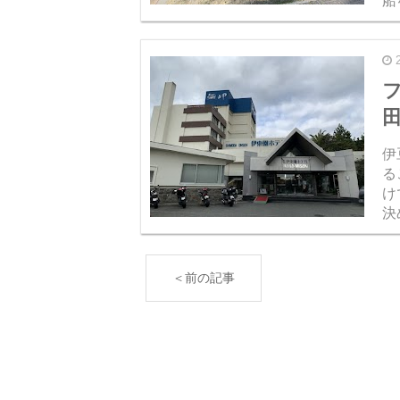
船
め
けみ
伊
る
け
決
は
味
＜前の記事