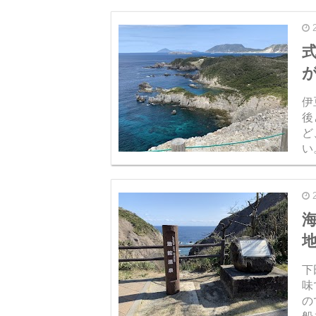
先
伊
後
ど
い
さ
歩
下
味
の