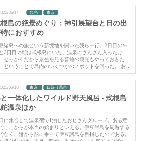
がこの大...
2023/06/14
観光
東京
式根島の絶景めぐり：神引展望台と日の出
が特におすすめ
豆諸島への旅という新境地を開いた我ら一行。2日目の午
と3日目の朝は式根島にいた。温泉にさんざん入ったけ
、せっかくだから景色を見る普通の観光もやっておきた
。ということで島内のいくつかのスポットを回った。 おじ
ん軍団の年相応に体力は衰えている。小さい島とはいえ徒
や自転車で...
2023/06/10
東京
日帰り温泉
海と一体化したワイルド野天風呂 - 式根島
地鉈温泉ほか
田に集合して温泉宿で1泊したおじさんグループ。ある意
でここからが本当の始まりといえる。伊豆半島を周遊する
でなく、港から船に乗って伊豆諸島を目指したのである。