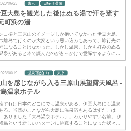
2023/06/23
東京
日帰り温泉
伊豆大島を観光した後はぬる湯で汗を流す
 元町浜の湯
ンコ椿と三原山のイメージしか抱いてなかった伊豆大島。
つ離島で行くのが大変という思い込みもあって、旅行先の
補になることはなかった。しかし温泉、しかも好みのぬる
温泉があると本で読んだのがきっかけで意識するようにな
、いつものメンバーとの間でトントン拍子に話がまとまっ
、気づい...
2023/06/19
温泉宿(泊り)
東京
火山を感じながら入る三原山展望露天風呂 -
大島温泉ホテル
論すれば日本のどこにでも温泉がある。伊豆大島にも温泉
ある。当然のことながら大島に温泉宿もあるはずだ。は
、ありました「大島温泉ホテル」。わかりやすい名前。 伊
諸島という新しいパターンに挑戦することになった我々グ
ープの旅の3日目は、式根島から大島へ場所を移し、宿泊