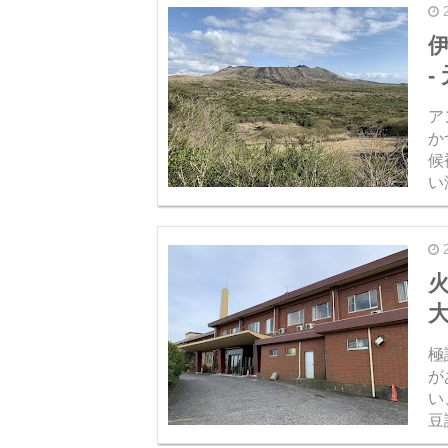
-
ア
か
候
い
り
て
極
が
い
豆
ル