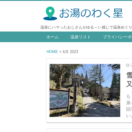
温泉にハマったおじさんがゆる～い感じで温泉めぐ
ホーム
温泉リスト
プライバシーポ
HOME
6月 2023
又
も
泉
回
い
い
に