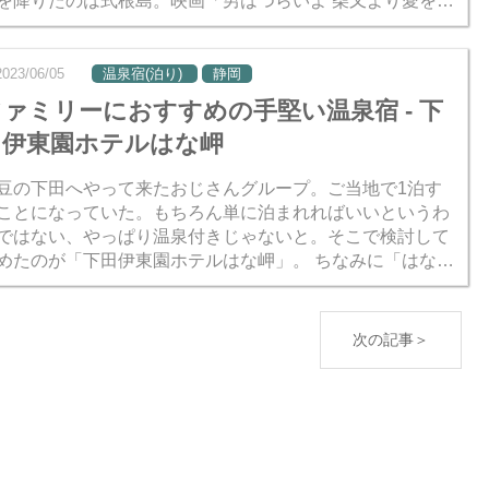
を降りたのは式根島。映画「男はつらいよ 柴又より愛をこ
て」（第36作）の舞台にもなった小さな島だ。家出したあ
を...
2023/06/05
温泉宿(泊り)
静岡
ファミリーにおすすめの手堅い温泉宿 - 下
田伊東園ホテルはな岬
豆の下田へやって来たおじさんグループ。ご当地で1泊す
ことになっていた。もちろん単に泊まれればいいというわ
ではない、やっぱり温泉付きじゃないと。そこで検討して
めたのが「下田伊東園ホテルはな岬」。 ちなみに「はな」
漢字で「橤」と書く。おしべ・めしべの蕊（蘂）と同じ意
っぽい...
次の記事＞