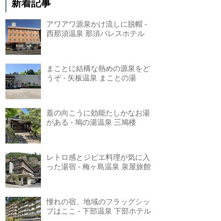
新着記事
アワアワ源泉かけ流しに脱帽 -
西那須温泉 那須パレスホテル
まことに結構な熱めの源泉をど
うぞ - 矢板温泉 まことの湯
蓋の向こうに効能たしかなお湯
がある - 鳩の湯温泉 三鳩楼
レトロ感とジビエ料理が気に入
った湯宿 - 梅ヶ島温泉 泉屋旅館
憧れの宿、地域のフラッグシッ
プはここ - 下部温泉 下部ホテル