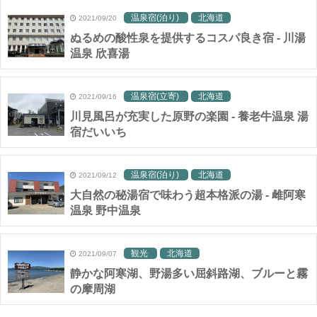
温泉宿(泊り)
北海道
2021/09/20
ぬるめの酸性泉を提供するコスパ良き宿 - 川湯
温泉 欣喜湯
温泉宿(立寄)
北海道
2021/09/16
川見風呂が充実した原野の楽園 - 養老牛温泉 湯
宿だいいち
温泉宿(泊り)
北海道
2021/09/12
大自然の秘湯宿で味わう超本格派の湯 - 雌阿寒
温泉 野中温泉
観光
北海道
2021/09/07
静かな阿寒湖、野湯多い屈斜路湖、ブルーと霧
の摩周湖