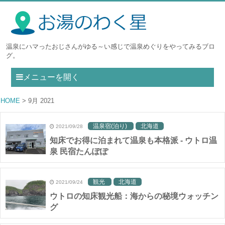
温泉にハマったおじさんがゆる～い感じで温泉めぐりをやってみるブロ
グ。
メニューを開く
HOME
9月 2021
温泉宿(泊り)
北海道
2021/09/28
知床でお得に泊まれて温泉も本格派 - ウトロ温
泉 民宿たんぽぽ
観光
北海道
2021/09/24
ウトロの知床観光船：海からの秘境ウォッチン
グ