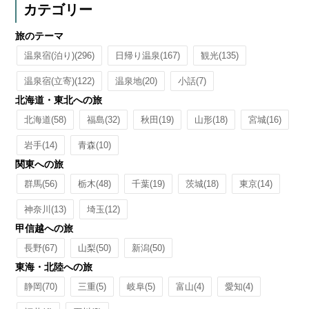
カテゴリー
旅のテーマ
温泉宿(泊り)
(296)
日帰り温泉
(167)
観光
(135)
温泉宿(立寄)
(122)
温泉地
(20)
小話
(7)
北海道・東北への旅
北海道
(58)
福島
(32)
秋田
(19)
山形
(18)
宮城
(16)
岩手
(14)
青森
(10)
関東への旅
群馬
(56)
栃木
(48)
千葉
(19)
茨城
(18)
東京
(14)
神奈川
(13)
埼玉
(12)
甲信越への旅
長野
(67)
山梨
(50)
新潟
(50)
東海・北陸への旅
静岡
(70)
三重
(5)
岐阜
(5)
富山
(4)
愛知
(4)