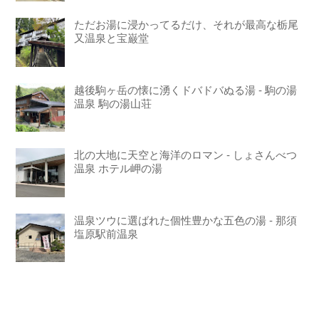
ただお湯に浸かってるだけ、それが最高な栃尾
又温泉と宝巌堂
越後駒ヶ岳の懐に湧くドバドバぬる湯 - 駒の湯
温泉 駒の湯山荘
北の大地に天空と海洋のロマン - しょさんべつ
温泉 ホテル岬の湯
温泉ツウに選ばれた個性豊かな五色の湯 - 那須
塩原駅前温泉