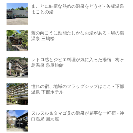
まことに結構な熱めの源泉をどうぞ - 矢板温泉
まことの湯
蓋の向こうに効能たしかなお湯がある - 鳩の湯
温泉 三鳩楼
レトロ感とジビエ料理が気に入った湯宿 - 梅ヶ
島温泉 泉屋旅館
憧れの宿、地域のフラッグシップはここ - 下部
温泉 下部ホテル
ヌルヌル＆タマゴ臭の源泉が見事な一軒宿 - 神
白温泉 国元屋