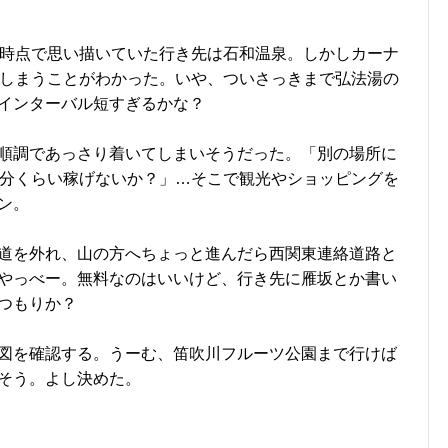
時点で思い描いていた行き先は石和温泉。しかしカーナ
てしまうことがわかった。いや、ついさっきまで弘法湯の
インターバル短すぎるかな？
順調であっさり着いてしまいそうだった。「別の場所に
0分くらい稼げないか？」…そこで観光やショッピングを
ン。
道を外れ、山の方へちょっと進んだら西関東連絡道路と
やっべー。無料なのはいいけど、行き先に雁坂とか書い
つもりか？
地図を確認する。うーむ、笛吹川フルーツ公園まで行けば
そう。よし決めた。