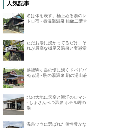
人気記事
名は体を表す。極上ぬる湯のレ
トロ宿 - 微温湯温泉 旅館二階堂
ただお湯に浸かってるだけ、そ
れが最高な栃尾又温泉と宝巌堂
越後駒ヶ岳の懐に湧くドバドバ
ぬる湯 - 駒の湯温泉 駒の湯山荘
北の大地に天空と海洋のロマン
- しょさんべつ温泉 ホテル岬の
湯
温泉ツウに選ばれた個性豊かな