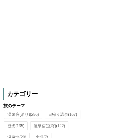
カテゴリー
旅のテーマ
温泉宿(泊り)
(296)
日帰り温泉
(167)
観光
(135)
温泉宿(立寄)
(122)
温泉地
(20)
小話
(7)