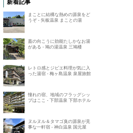
新着記事
まことに結構な熱めの源泉をど
うぞ - 矢板温泉 まことの湯
蓋の向こうに効能たしかなお湯
がある - 鳩の湯温泉 三鳩楼
レトロ感とジビエ料理が気に入
った湯宿 - 梅ヶ島温泉 泉屋旅館
憧れの宿、地域のフラッグシッ
プはここ - 下部温泉 下部ホテル
ヌルヌル＆タマゴ臭の源泉が見
事な一軒宿 - 神白温泉 国元屋