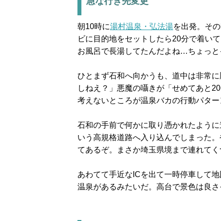
急な行き先変更
朝10時に
湯村温泉・弘法湯
を出発。その
ビに目的地をセットしたら20分で着い
お風呂で長湯してたんだよね…ちょっと
ひとまず石和へ向かうも、道中は非常に
しねえ？」悪魔の囁きが「せめてあと2
考えないところが温泉バカの行動パター
石和の手前で何かに取り憑かれたように
いう高規格道路へ入り込んでしまった。
てあるぞ。まさか埼玉県境まで連れてく
あわてて手近なICを出て一時停車して
温泉があるみたいだ。高台で景色は良さ