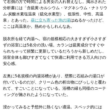
て右側の方で時間による男女の入れ替えなし。掲示された
分析書には「含硫黄-カルシウム・マグネシウム・ナトリウ
ム-炭酸水素塩温泉（硫化水素型）、低張性、中性、高温
泉」とあった。
昼に立ち寄った泡の湯
はぬるかったけど、
ここは高温泉か。熱めかもしれんなあ。
脱衣所を経て内湯へ。宿の規模相応の大きすぎず小さすぎ
ずの浴室には5名分の洗い場。カランは硫黄成分ですぐや
られちゃって頻繁に更新しているだろうから新しめだし、
浴室全体も鄙びすぎてなくて快適に利用できる万人向けの
安心感。
左奥に5名規模の内湯浴槽があり、壁際に石組みの湯口が
付いているのだが、クリーム色の析出物にびっしりと覆わ
れて、すごいことになっている。浴槽の縁も同様のコーテ
ィングが施されたようになっていた。
浸かってみると予想外に熱くない適温。スペック的には