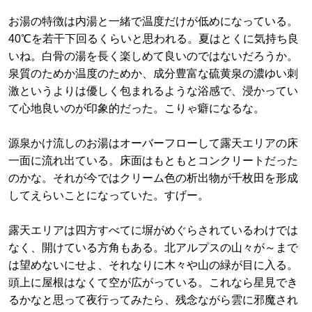
お湯の特徴は内湯と一緒で温度だけが低めになっている。
40℃を若干下回るくらいと思われる。夏はとくに気持ち良
いね。白骨の湯を長く楽しめて良いのではないだろうか。
泉質のためか温度のためか、成分豊富な硫黄泉の濃ゆい刺
激というよりは優しく包まれるような浴感で、浸かってい
て心地良いのが印象的だった。こりゃ癖になるな。
源泉かけ流しのお湯はオーバーフローして露天エリアの床
一面に流れ出ている。床面はもともとコンクリートだった
のかな。それが今ではクリーム色の析出物が千枚田を形成
してえらいことになっていた。すげー。
露天エリアは四方すべてに塀がめぐらされているわけでは
なく、開けている方角もある。北アルプスの山々が～まで
は望めないにせよ、それなりに木々や山の緑が目に入る。
頭上に屋根はなくて空が広がっている。これなら星見でき
るかなと思って夜行ってみたら、残念ながら雲に邪魔され