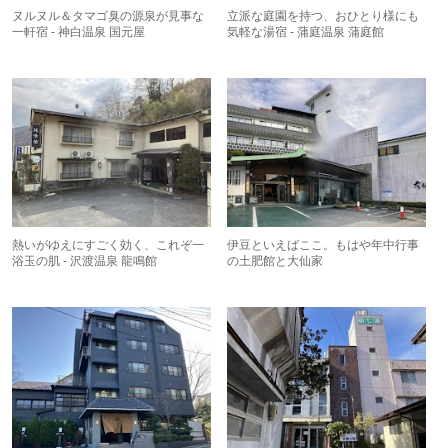
ヌルヌル＆タマゴ臭の源泉が見事な
立派な庭園を持つ、おひとり様にも
一軒宿 - 神白温泉 国元屋
気軽な湯宿 - 蒲庭温泉 蒲庭館
熱いがゆえにすごく効く、これぞ一
伊豆といえばここ。もはや年中行事
浴玉の肌 - 沢渡温泉 龍鳴館
の土肥館と大仙家