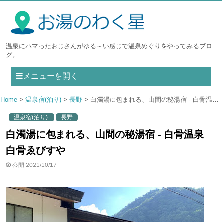
温泉にハマったおじさんがゆる～い感じで温泉めぐりをやってみるブロ
グ。
メニューを開く
Home
温泉宿(泊り)
長野
白濁湯に包まれる、山間の秘湯宿 - 白骨温泉 白骨ゑびすや
温泉宿(泊り)
長野
白濁湯に包まれる、山間の秘湯宿 - 白骨温泉
白骨ゑびすや
公開 2021/10/17