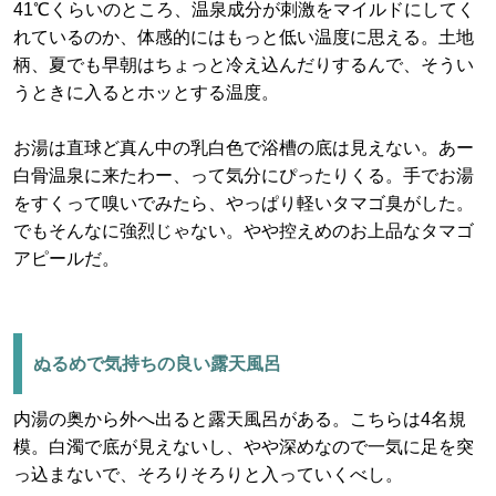
41℃くらいのところ、温泉成分が刺激をマイルドにしてく
れているのか、体感的にはもっと低い温度に思える。土地
柄、夏でも早朝はちょっと冷え込んだりするんで、そうい
うときに入るとホッとする温度。
お湯は直球ど真ん中の乳白色で浴槽の底は見えない。あー
白骨温泉に来たわー、って気分にぴったりくる。手でお湯
をすくって嗅いでみたら、やっぱり軽いタマゴ臭がした。
でもそんなに強烈じゃない。やや控えめのお上品なタマゴ
アピールだ。
ぬるめで気持ちの良い露天風呂
内湯の奥から外へ出ると露天風呂がある。こちらは4名規
模。白濁で底が見えないし、やや深めなので一気に足を突
っ込まないで、そろりそろりと入っていくべし。