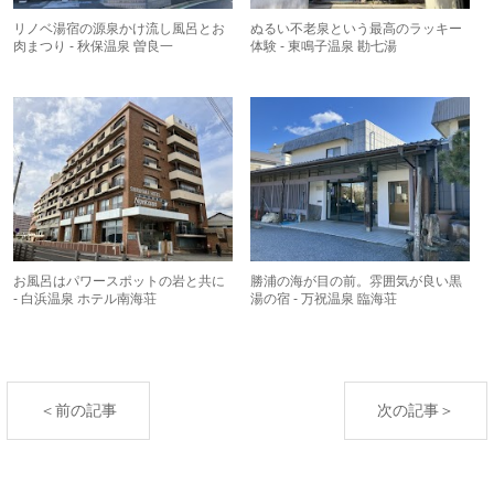
リノベ湯宿の源泉かけ流し風呂とお
ぬるい不老泉という最高のラッキー
肉まつり - 秋保温泉 曽良一
体験 - 東鳴子温泉 勘七湯
お風呂はパワースポットの岩と共に
勝浦の海が目の前。雰囲気が良い黒
- 白浜温泉 ホテル南海荘
湯の宿 - 万祝温泉 臨海荘
＜前の記事
次の記事＞