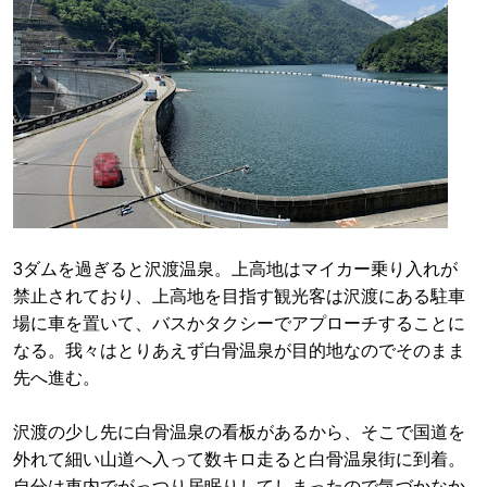
3ダムを過ぎると沢渡温泉。上高地はマイカー乗り入れが
禁止されており、上高地を目指す観光客は沢渡にある駐車
場に車を置いて、バスかタクシーでアプローチすることに
なる。我々はとりあえず白骨温泉が目的地なのでそのまま
先へ進む。
沢渡の少し先に白骨温泉の看板があるから、そこで国道を
外れて細い山道へ入って数キロ走ると白骨温泉街に到着。
自分は車内でがっつり居眠りしてしまったので気づかなか