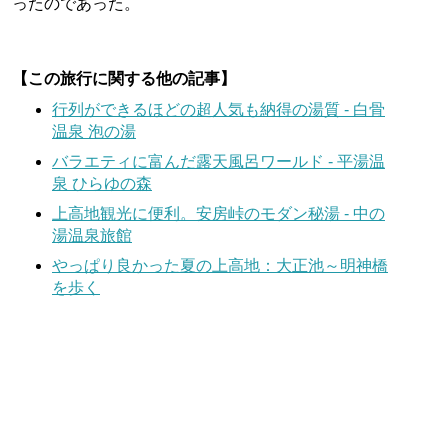
ったのであった。
【この旅行に関する他の記事】
行列ができるほどの超人気も納得の湯質 - 白骨
温泉 泡の湯
バラエティに富んだ露天風呂ワールド - 平湯温
泉 ひらゆの森
上高地観光に便利。安房峠のモダン秘湯 - 中の
湯温泉旅館
やっぱり良かった夏の上高地：大正池～明神橋
を歩く