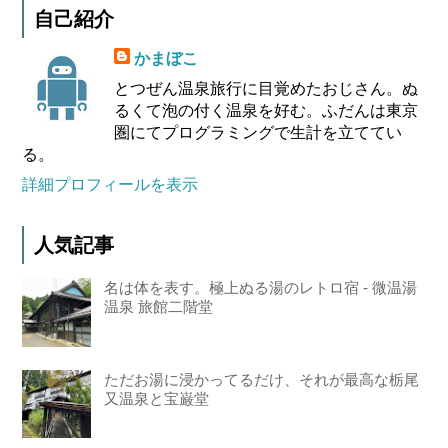
自己紹介
かまぼこ
とつぜん温泉旅行に目覚めたおじさん。ぬ
るくて泡の付く温泉を好む。ふだんは東京
圏にてプログラミングで生計を立ててい
る。
詳細プロフィールを表示
人気記事
名は体を表す。極上ぬる湯のレトロ宿 - 微温湯
温泉 旅館二階堂
ただお湯に浸かってるだけ、それが最高な栃尾
又温泉と宝巌堂