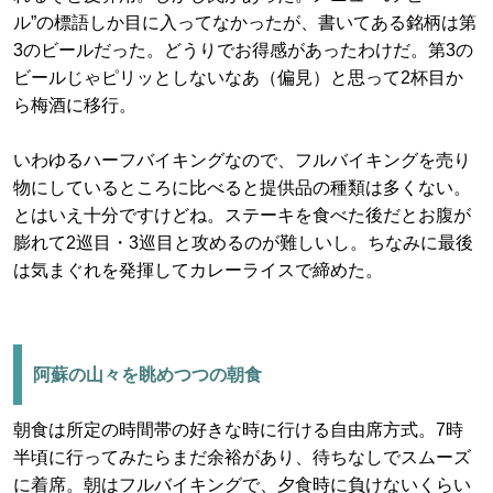
ル”の標語しか目に入ってなかったが、書いてある銘柄は第
3のビールだった。どうりでお得感があったわけだ。第3の
ビールじゃピリッとしないなあ（偏見）と思って2杯目か
ら梅酒に移行。
いわゆるハーフバイキングなので、フルバイキングを売り
物にしているところに比べると提供品の種類は多くない。
とはいえ十分ですけどね。ステーキを食べた後だとお腹が
膨れて2巡目・3巡目と攻めるのが難しいし。ちなみに最後
は気まぐれを発揮してカレーライスで締めた。
阿蘇の山々を眺めつつの朝食
朝食は所定の時間帯の好きな時に行ける自由席方式。7時
半頃に行ってみたらまだ余裕があり、待ちなしでスムーズ
に着席。朝はフルバイキングで、夕食時に負けないくらい