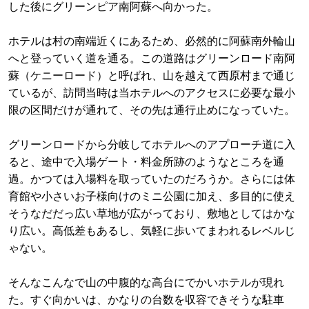
した後にグリーンピア南阿蘇へ向かった。
ホテルは村の南端近くにあるため、必然的に阿蘇南外輪山
へと登っていく道を通る。この道路はグリーンロード南阿
蘇（ケニーロード）と呼ばれ、山を越えて西原村まで通じ
ているが、訪問当時は当ホテルへのアクセスに必要な最小
限の区間だけが通れて、その先は通行止めになっていた。
グリーンロードから分岐してホテルへのアプローチ道に入
ると、途中で入場ゲート・料金所跡のようなところを通
過。かつては入場料を取っていたのだろうか。さらには体
育館や小さいお子様向けのミニ公園に加え、多目的に使え
そうなだだっ広い草地が広がっており、敷地としてはかな
り広い。高低差もあるし、気軽に歩いてまわれるレベルじ
ゃない。
そんなこんなで山の中腹的な高台にでかいホテルが現れ
た。すぐ向かいは、かなりの台数を収容できそうな駐車