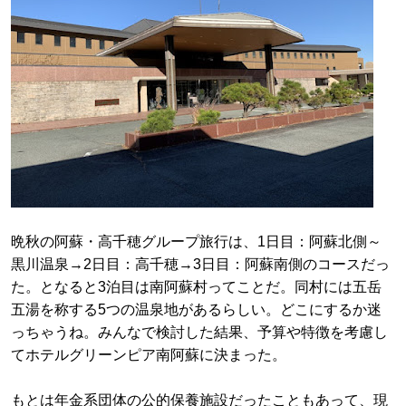
晩秋の阿蘇・高千穂グループ旅行は、1日目：阿蘇北側～
黒川温泉→2日目：高千穂→3日目：阿蘇南側のコースだっ
た。となると3泊目は南阿蘇村ってことだ。同村には五岳
五湯を称する5つの温泉地があるらしい。どこにするか迷
っちゃうね。みんなで検討した結果、予算や特徴を考慮し
てホテルグリーンピア南阿蘇に決まった。
もとは年金系団体の公的保養施設だったこともあって、現