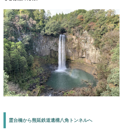
霊台橋から熊延鉄道遺構八角トンネルへ