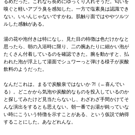
るめだった。これなら長めにゆっくり入れそうだ。匂いを
嗅ぐと軽いアブラ臭を感知した。一方で塩素臭は認識でき
ない。いいんじゃないですかね。肌触り面ではややツルツ
ルした感触がある。
湯の花や泡付きは特になし。見た目の特徴は色だけかなと
思ったら、朝の入浴時に限り、二の腕あたりに細かい泡が
たくさん付着しているのを確認できた。腕を動かすと、払
われた泡が浮上して湯面でシュワーっと弾ける様子が炭酸
飲料のようだった。
なんだこれは。まるで炭酸泉ではないか ?!（←喜んでい
る）。どこかから気泡や炭酸的なものを投入しているのか
と探してみたけど見当たらないし、わざわざ手間かけてそ
んな演出をするとも思えない。朝一番でお湯が鈍っていな
い時にこういう特徴を示すことがある、という仮説で納得
することにした。あなどれんな。