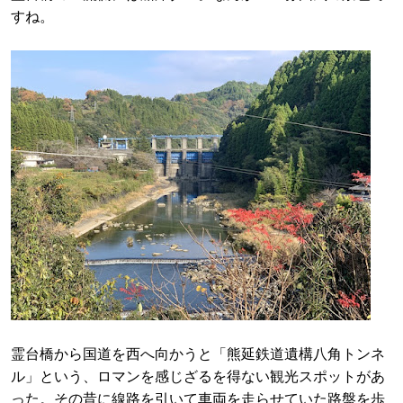
すね。
霊台橋から国道を西へ向かうと「熊延鉄道遺構八角トンネ
ル」という、ロマンを感じざるを得ない観光スポットがあ
った。その昔に線路を引いて車両を走らせていた路盤を歩