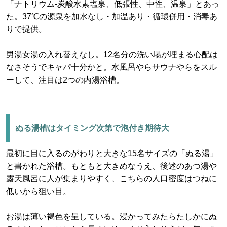
「ナトリウム-炭酸水素塩泉、低張性、中性、温泉」とあっ
た。37℃の源泉を加水なし・加温あり・循環併用・消毒あ
りで提供。
男湯女湯の入れ替えなし。12名分の洗い場が埋まる心配は
なさそうでキャパ十分かと。水風呂やらサウナやらをスル
ーして、注目は2つの内湯浴槽。
ぬる湯槽はタイミング次第で泡付き期待大
最初に目に入るのがわりと大きな15名サイズの「ぬる湯」
と書かれた浴槽。もともと大きめなうえ、後述のあつ湯や
露天風呂に人が集まりやすく、こちらの人口密度はつねに
低いから狙い目。
お湯は薄い褐色を呈している。浸かってみたらたしかにぬ