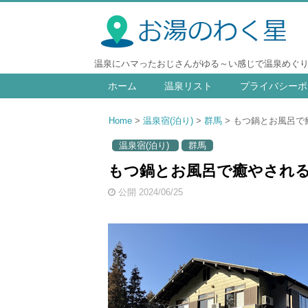
温泉にハマったおじさんがゆる～い感じで温泉めぐ
ホーム
温泉リスト
プライバシーポ
Home
温泉宿(泊り)
群馬
もつ鍋とお風呂で癒
温泉宿(泊り)
群馬
もつ鍋とお風呂で癒やされる休
公開 2024/06/25