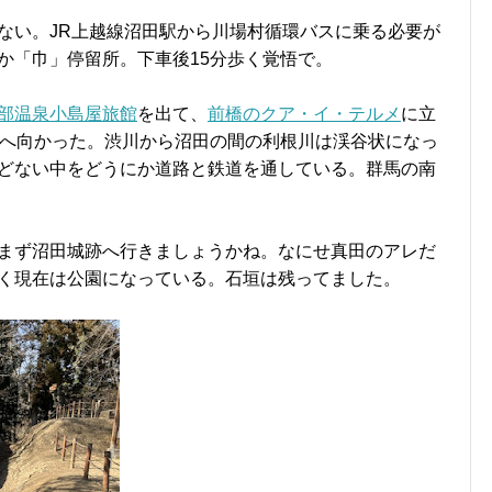
ない。JR上越線沼田駅から川場村循環バスに乗る必要が
か「巾」停留所。下車後15分歩く覚悟で。
部温泉小島屋旅館
を出て、
前橋のクア・イ・テルメ
に立
田へ向かった。渋川から沼田の間の利根川は渓谷状になっ
どない中をどうにか道路と鉄道を通している。群馬の南
まず沼田城跡へ行きましょうかね。なにせ真田のアレだ
く現在は公園になっている。石垣は残ってました。