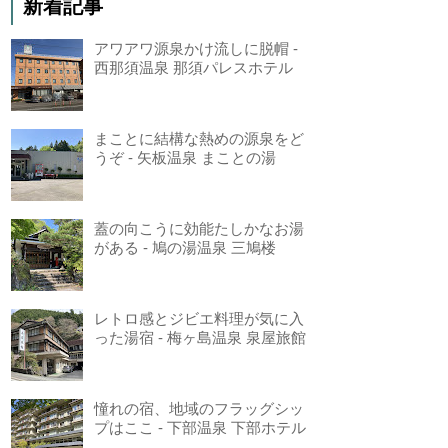
新着記事
アワアワ源泉かけ流しに脱帽 -
西那須温泉 那須パレスホテル
まことに結構な熱めの源泉をど
うぞ - 矢板温泉 まことの湯
蓋の向こうに効能たしかなお湯
がある - 鳩の湯温泉 三鳩楼
レトロ感とジビエ料理が気に入
った湯宿 - 梅ヶ島温泉 泉屋旅館
憧れの宿、地域のフラッグシッ
プはここ - 下部温泉 下部ホテル