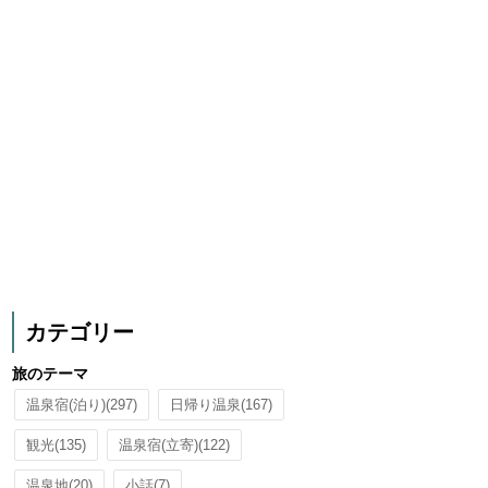
カテゴリー
旅のテーマ
温泉宿(泊り)
(297)
日帰り温泉
(167)
観光
(135)
温泉宿(立寄)
(122)
温泉地
(20)
小話
(7)