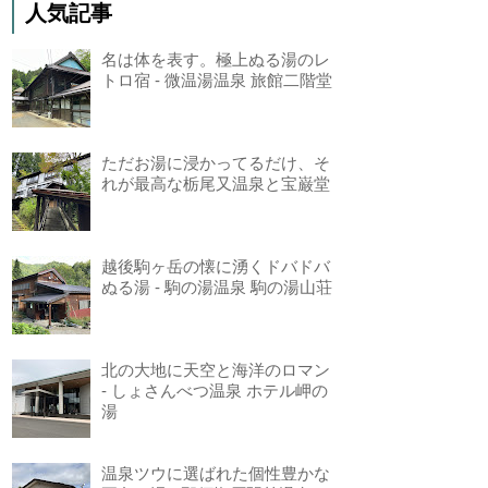
人気記事
名は体を表す。極上ぬる湯のレ
トロ宿 - 微温湯温泉 旅館二階堂
ただお湯に浸かってるだけ、そ
れが最高な栃尾又温泉と宝巌堂
越後駒ヶ岳の懐に湧くドバドバ
ぬる湯 - 駒の湯温泉 駒の湯山荘
北の大地に天空と海洋のロマン
- しょさんべつ温泉 ホテル岬の
湯
温泉ツウに選ばれた個性豊かな