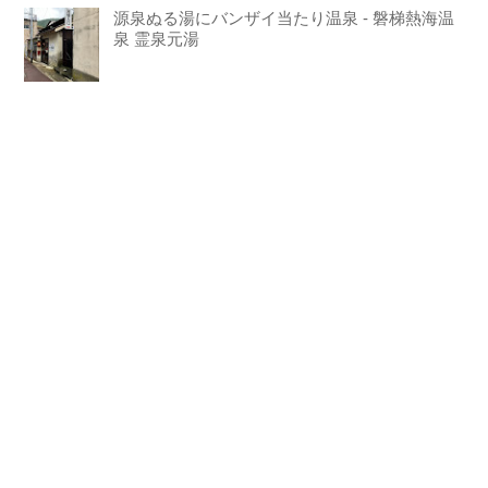
源泉ぬる湯にバンザイ当たり温泉 - 磐梯熱海温
泉 霊泉元湯