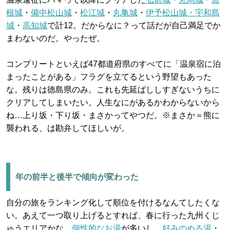
根城
・
備中松山城
・
松江城
・
丸亀城
・
伊予松山城・宇和島
城
・
高知城
で計12。だからなに？って話だが自己満足でか
まわないのだ。やったぜ。
コンプリートといえば47都道府県のすべてに「温泉宿に泊
まったことがある」フラグを立てるという野望もあった
な。残りは徳島県のみ。これも先延ばししすぎないうちに
クリアしてしまいたい。人生なにがあるかわからないから
ね…上り坂・下り坂・まさかってやつだ。※まさか＝熊に
襲われる、は勘弁してほしいが。
年の前半と後半で傾向が変わった
自分の旅をランキング化して順位を付けるなんてしたくな
い。あえて一つ取り上げるとすれば、春に行った九州くじ
ゅうエリアかな。
個性的なお湯
が多いし、
好みのぬる湯
・