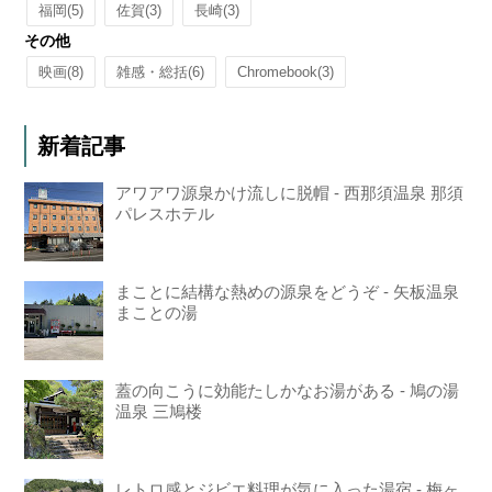
福岡
(5)
佐賀
(3)
長崎
(3)
その他
映画
(8)
雑感・総括
(6)
Chromebook
(3)
新着記事
アワアワ源泉かけ流しに脱帽 - 西那須温泉 那須
パレスホテル
まことに結構な熱めの源泉をどうぞ - 矢板温泉
まことの湯
蓋の向こうに効能たしかなお湯がある - 鳩の湯
温泉 三鳩楼
レトロ感とジビエ料理が気に入った湯宿 - 梅ヶ