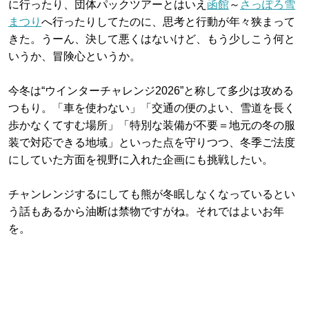
に行ったり、団体パックツアーとはいえ
函館
～
さっぽろ雪
まつり
へ行ったりしてたのに、思考と行動が年々狭まって
きた。うーん、決して悪くはないけど、もう少しこう何と
いうか、冒険心というか。
今冬は“ウインターチャレンジ2026”と称して多少は攻める
つもり。「車を使わない」「交通の便のよい、雪道を長く
歩かなくてすむ場所」「特別な装備が不要＝地元の冬の服
装で対応できる地域」といった点を守りつつ、冬季ご法度
にしていた方面を視野に入れた企画にも挑戦したい。
チャンレンジするにしても熊が冬眠しなくなっているとい
う話もあるから油断は禁物ですがね。それではよいお年
を。