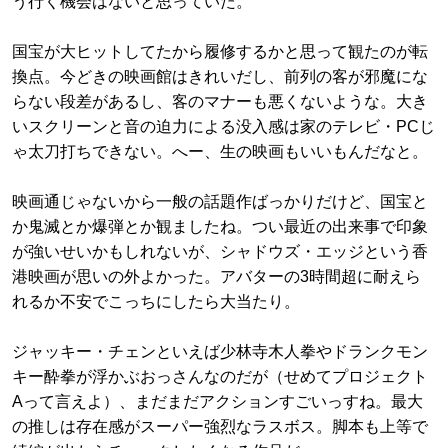
う行く機会はないと思っていた。
国宝が大ヒットしてたから履修するかと思って観たのが転
換点。今どきの映画館はきれいだし、前列の客が邪魔にな
らない段差があるし、客のマナーも悪くないような。大き
いスクリーンと音の迫力による没入感は家のテレビ・PCじ
ゃ太刀打ちできない。へー、生の映画もいいもんだなと。
映画通じゃないから一般の話題作ばっかりだけど、国宝と
か鬼滅とか爆弾とか観ましたね。つい最近の出来事で印象
が強いせいかもしれないが、シャドウズ・エッジという香
港映画が思いの外よかった。アバターの3時間超に耐えら
れるか不安でこっちにしたら大当たり。
ジャッキー・チェンといえば少林寺木人拳やドランクモン
キー酔拳が浮かぶおっさんなのだが（せめてプロジェクト
Aって言えよ）、まだまだアクションすごいっすね。最大
の推しは存在感がスーパー強烈なラスボス。脚本も上等で