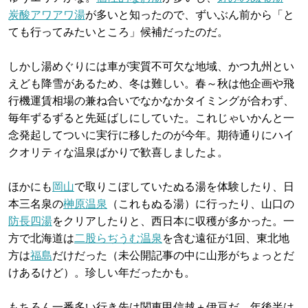
炭酸アワアワ湯
が多いと知ったので、ずいぶん前から「と
ても行ってみたいところ」候補だったのだ。
しかし湯めぐりには車が実質不可欠な地域、かつ九州とい
えども降雪があるため、冬は難しい。春～秋は他企画や飛
行機運賃相場の兼ね合いでなかなかタイミングが合わず、
毎年ずるずると先延ばしにしていた。これじゃいかんと一
念発起してついに実行に移したのが今年。期待通りにハイ
クオリティな温泉ばかりで歓喜しましたよ。
ほかにも
岡山
で取りこぼしていたぬる湯を体験したり、日
本三名泉の
榊原温泉
（これもぬる湯）に行ったり、山口の
防長四湯
をクリアしたりと、西日本に収穫が多かった。一
方で北海道は
二股らぢうむ温泉
を含む遠征が1回、東北地
方は
福島
だけだった（未公開記事の中に山形がちょっとだ
けあるけど）。珍しい年だったかも。
もちろん一番多い行き先は関東甲信越＋伊豆だ。年後半は