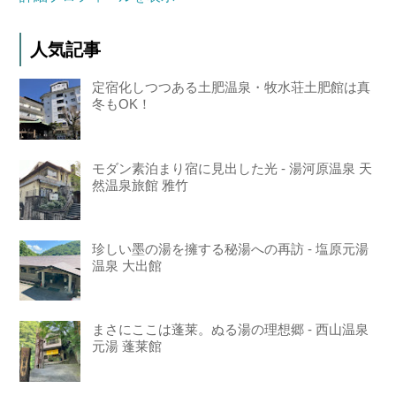
人気記事
定宿化しつつある土肥温泉・牧水荘土肥館は真
冬もOK！
モダン素泊まり宿に見出した光 - 湯河原温泉 天
然温泉旅館 雅竹
珍しい墨の湯を擁する秘湯への再訪 - 塩原元湯
温泉 大出館
まさにここは蓬莱。ぬる湯の理想郷 - 西山温泉
元湯 蓬莱館