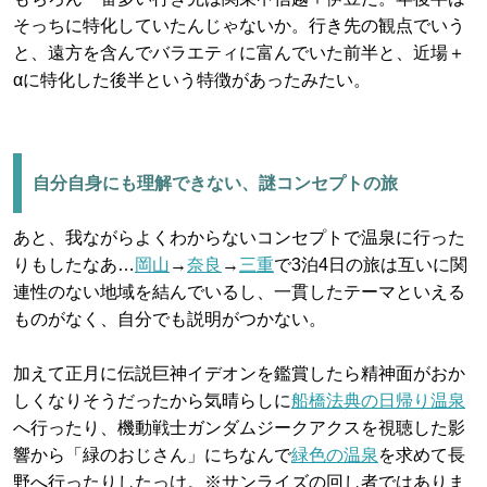
そっちに特化していたんじゃないか。行き先の観点でいう
と、遠方を含んでバラエティに富んでいた前半と、近場＋
αに特化した後半という特徴があったみたい。
自分自身にも理解できない、謎コンセプトの旅
あと、我ながらよくわからないコンセプトで温泉に行った
りもしたなあ…
岡山
→
奈良
→
三重
で3泊4日の旅は互いに関
連性のない地域を結んでいるし、一貫したテーマといえる
ものがなく、自分でも説明がつかない。
加えて正月に伝説巨神イデオンを鑑賞したら精神面がおか
しくなりそうだったから気晴らしに
船橋法典の日帰り温泉
へ行ったり、機動戦士ガンダムジークアクスを視聴した影
響から「緑のおじさん」にちなんで
緑色の温泉
を求めて長
野へ行ったりしたっけ。※サンライズの回し者ではありま