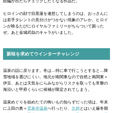
続編が出たらチェックしたくなる作品だ。
ヒロインの顔で目黒蓮を連想してしまうのは、おっさんに
は若手タレントの見分けがつかない現象のアレか。ヒロイ
ンが映るたびにロイヤルファミリーがちらついて困った
ぜ。あと金城武似のキャラがいました。
新味を求めてウインターチャレンジ
温泉の話に戻ります。冬は…特に車で行こうとすると…降
雪地域を選びにくい。地元が南関東なので自然と南関東＋
伊豆、あとは天気をにらみながらリスクを取っても常磐の
海沿いと甲府くらいに候補が限定されてしまう。
温泉めぐりを始めたての怖いもの知らずだった頃は、年末
に上田の奥＝
霊泉寺温泉
へ行ったり、
九州
とはいえ厳冬期