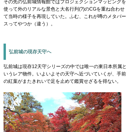
その先の弘前城情報館ではプロジェクションマッピングを
使って外のリアルな景色と大名行列(?)のCGを重ね合わせ
て当時の様子を再現していた。ふむ、これが噂のメタバー
スってやつか（違う）。
弘前城の現存天守へ
弘前城は現存12天守シリーズの中では唯一の東日本所属と
いうレア物件。いよいよその天守へ近づいていくが、手前
の紅葉がまたきれいで足を止めて鑑賞せざるを得ない。