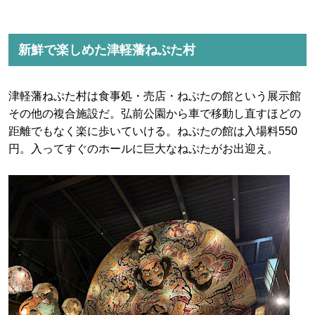
新鮮で楽しめた津軽藩ねぷた村
津軽藩ねぷた村は食事処・売店・ねぷたの館という展示館
その他の複合施設だ。弘前公園から車で移動し直すほどの
距離でもなく楽に歩いていける。ねぷたの館は入場料550
円。入ってすぐのホールに巨大なねぷたがお出迎え。