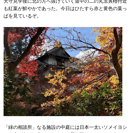
天守見学後に北の方へ抜けていく道中の二の丸丑寅櫓付近
も紅葉が鮮やかであった。今日はひたすら赤と黄色の葉っ
ぱを見ているぞ。
「緑の相談所」なる施設の中庭には日本一太いソメイヨシ