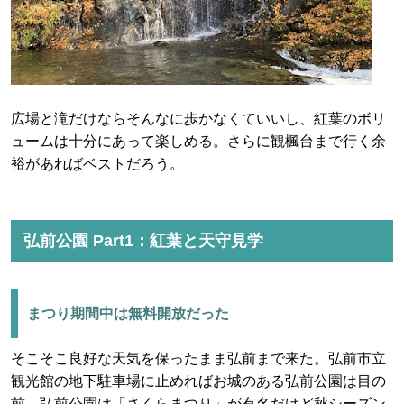
広場と滝だけならそんなに歩かなくていいし、紅葉のボリ
ュームは十分にあって楽しめる。さらに観楓台まで行く余
裕があればベストだろう。
弘前公園 Part1：紅葉と天守見学
まつり期間中は無料開放だった
そこそこ良好な天気を保ったまま弘前まで来た。弘前市立
観光館の地下駐車場に止めればお城のある弘前公園は目の
前。弘前公園は「さくらまつり」が有名だけど秋シーズン