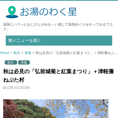
温泉にハマったおじさんがゆる～い感じで温泉めぐりをやってみるブロ
グ。
メニューを開く
Home
観光
青森
秋は必見の「弘前城菊と紅葉まつり」＋津軽藩ねぷた村
観光
青森
秋は必見の「弘前城菊と紅葉まつり」＋津軽藩
ねぷた村
公開 2022/02/08