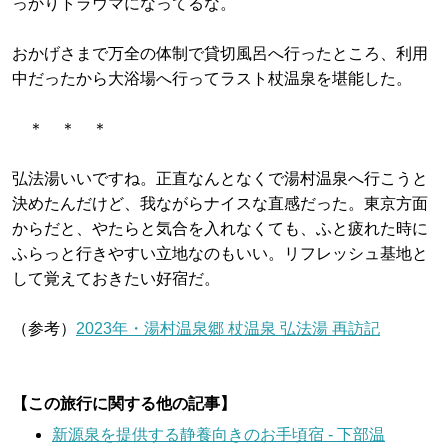
っかりトラウマになってるな。
おかげさまで万全の体制で貸切風呂へ行ったところ、利用
中だったから大浴場へ行ってラスト杖温泉を堪能した。
＊ ＊ ＊
弘法湯いいですね。正直なんとなくで湯村温泉へ行こうと
決めたんだけど、我ながらナイスな直感だった。東京方面
からだと、やたらと気合を入れなくても、ふと疲れた時に
ふらっと行きやすい立地なのもいい。リフレッシュ基地と
して覚えておきたい好宿だ。
（参考）
2023年・湯村温泉郷 杖温泉 弘法湯 再訪記
【この旅行に関する他の記事】
新源泉を提供する静養向きのお手頃宿 - 下部温