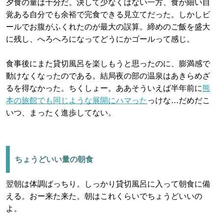
夕食の量は十分だ。決して少なくはない一方、食が細い自
覚ある自分でも余裕で完食できる見立てだった。しかしビ
ールでお腹がふくれたのが最大の誤算。締めのご飯を盛大
に残し、へろへろになってどうにかゴールって感じ。
食事後にまた貸切風呂を楽しもうと思ったのに、膨満感で
動けなくなったのである。結局夜の部の温泉はあきらめざ
るを得なかった。ちくしょー。ああそういえば半年前に
熊
本の旅館でも同じような展開にハマった
っけな…だめだこ
いつ、まったく進歩してない。
ちょうどいい量の朝食
翌朝は体調ばっちり。しっかり貸切風呂に入って朝食に備
える。おー来た来た。朝はこれくらいでちょうどいいの
よ。