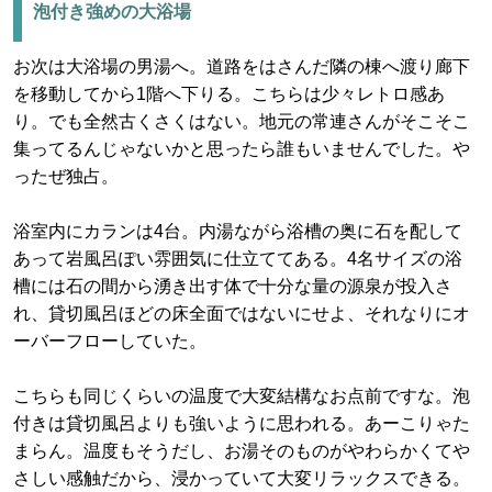
泡付き強めの大浴場
お次は大浴場の男湯へ。道路をはさんだ隣の棟へ渡り廊下
を移動してから1階へ下りる。こちらは少々レトロ感あ
り。でも全然古くさくはない。地元の常連さんがそこそこ
集ってるんじゃないかと思ったら誰もいませんでした。や
ったぜ独占。
浴室内にカランは4台。内湯ながら浴槽の奥に石を配して
あって岩風呂ぽい雰囲気に仕立ててある。4名サイズの浴
槽には石の間から湧き出す体で十分な量の源泉が投入さ
れ、貸切風呂ほどの床全面ではないにせよ、それなりにオ
ーバーフローしていた。
こちらも同じくらいの温度で大変結構なお点前ですな。泡
付きは貸切風呂よりも強いように思われる。あーこりゃた
まらん。温度もそうだし、お湯そのものがやわらかくてや
さしい感触だから、浸かっていて大変リラックスできる。