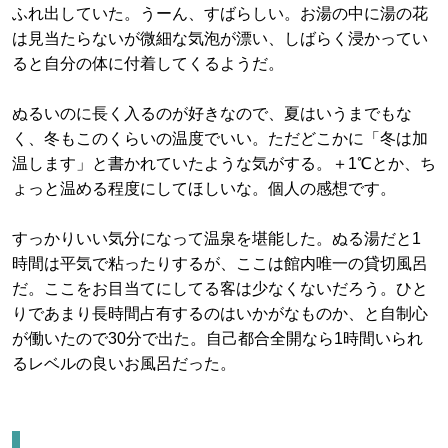
ふれ出していた。うーん、すばらしい。お湯の中に湯の花
は見当たらないが微細な気泡が漂い、しばらく浸かってい
ると自分の体に付着してくるようだ。
ぬるいのに長く入るのが好きなので、夏はいうまでもな
く、冬もこのくらいの温度でいい。ただどこかに「冬は加
温します」と書かれていたような気がする。＋1℃とか、ち
ょっと温める程度にしてほしいな。個人の感想です。
すっかりいい気分になって温泉を堪能した。ぬる湯だと1
時間は平気で粘ったりするが、ここは館内唯一の貸切風呂
だ。ここをお目当てにしてる客は少なくないだろう。ひと
りであまり長時間占有するのはいかがなものか、と自制心
が働いたので30分で出た。自己都合全開なら1時間いられ
るレベルの良いお風呂だった。