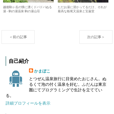
越後駒ヶ岳の懐に湧くドバドバぬる
ただお湯に浸かってるだけ、それが
湯 - 駒の湯温泉 駒の湯山荘
最高な栃尾又温泉と宝巌堂
＜前の記事
次の記事＞
自己紹介
かまぼこ
とつぜん温泉旅行に目覚めたおじさん。ぬ
るくて泡の付く温泉を好む。ふだんは東京
圏にてプログラミングで生計を立ててい
る。
詳細プロフィールを表示