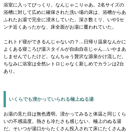
浴室に入ってびっくり。なんじゃこりゃあ。2名サイズの
浴槽に対して広めに確保された洗い場の床は、浴槽からあ
ふれたお湯で完全に浸水していた。深さ数ミリ、いや1セ
ンチ近くあったかな、床全面がお湯に覆われていた。
これトド寝ができるんじゃないの？…日帰り温泉なんかに
よくある寝ころび湯スタイルが自由自在じゃん…いやまあ
しませんでしたけど。なんちゅう贅沢な源泉かけ流しだ。
ちなみに浴室は全然レトロじゃなく新しめでカランは2台
あり。
いくらでも浸かっていられる極上ぬる湯
お湯の見た目は無色透明。浸かってみると体温と同じくら
いの不感温度。熱さも冷たさも感じない、極上のぬる湯
だ。そいつが湯口からたくさん投入されて床にたくさんあ