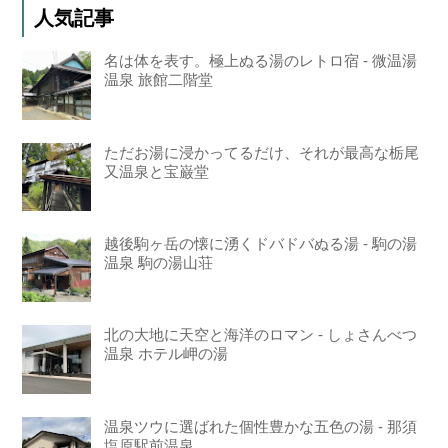
人気記事
名は体を表す。極上ぬる湯のレトロ宿 - 微温湯
温泉 旅館二階堂
ただお湯に浸かってるだけ、それが最高な栃尾
又温泉と宝巌堂
越後駒ヶ岳の懐に湧くドバドバぬる湯 - 駒の湯
温泉 駒の湯山荘
北の大地に天空と海洋のロマン - しょさんべつ
温泉 ホテル岬の湯
温泉ツウに選ばれた個性豊かな五色の湯 - 那須
塩原駅前温泉