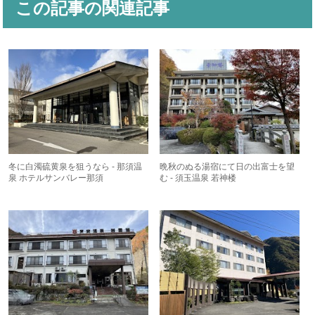
この記事の関連記事
冬に白濁硫黄泉を狙うなら - 那須温
晩秋のぬる湯宿にて日の出富士を望
泉 ホテルサンバレー那須
む - 須玉温泉 若神楼