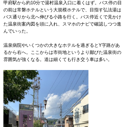
甲府駅から約10分で湯村温泉入口に着くはず。バス停の目
の前は常磐ホテルという大規模ホテルで、目指す弘法湯は
バス通りから北へ伸びる小路を行く。バス停近くで見かけ
た温泉街案内図を頭に入れ、スマホのナビで確認しつつ進
んでいった。
温泉病院やいくつかの大きなホテルを過ぎるとY字路があ
るから右へ。ここからは市街地というより鄙びた温泉街の
雰囲気が強くなる。道は細くても行き交う車は多い。