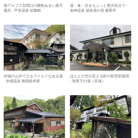
南アルプス玄関口の硬軟ぬるい露天
湯・食・住をちょっと贅沢気分で -
風呂 - 芦安温泉 岩園館
老神温泉 源泉湯の宿 紫翠亭
赤城の山中で入るワイルドなぬる湯
ほんとの空が見える町の割烹的湯宿
- 赤城温泉 御宿総本家
- 智恵子の湯（安達）