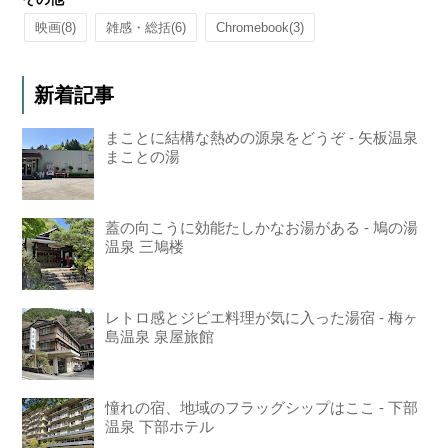
映画
(8)
雑感・総括
(6)
Chromebook
(3)
新着記事
まことに結構な熱めの源泉をどうぞ - 矢板温泉
まことの湯
蓋の向こうに効能たしかなお湯がある - 鳩の湯
温泉 三鳩楼
レトロ感とジビエ料理が気に入った湯宿 - 梅ヶ
島温泉 泉屋旅館
憧れの宿、地域のフラッグシップはここ - 下部
温泉 下部ホテル