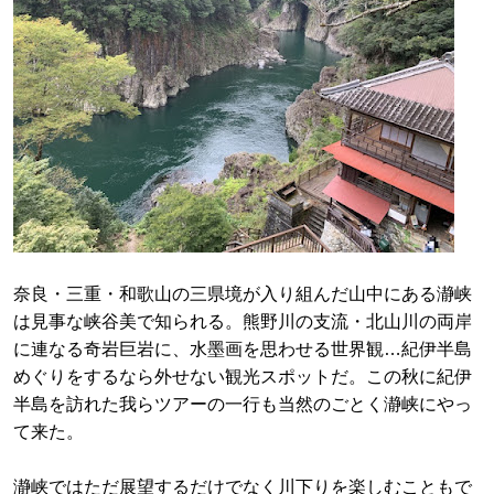
奈良・三重・和歌山の三県境が入り組んだ山中にある瀞峡
は見事な峡谷美で知られる。熊野川の支流・北山川の両岸
に連なる奇岩巨岩に、水墨画を思わせる世界観…紀伊半島
めぐりをするなら外せない観光スポットだ。この秋に紀伊
半島を訪れた我らツアーの一行も当然のごとく瀞峡にやっ
て来た。
瀞峡ではただ展望するだけでなく川下りを楽しむこともで