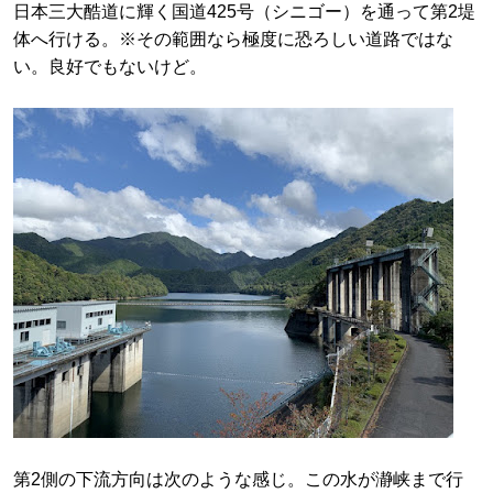
日本三大酷道に輝く国道425号（シニゴー）を通って第2堤
体へ行ける。※その範囲なら極度に恐ろしい道路ではな
い。良好でもないけど。
第2側の下流方向は次のような感じ。この水が瀞峡まで行