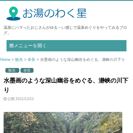
温泉にハマったおじさんがゆる～い感じで温泉めぐりをやってみるブロ
グ。
メニューを開く
Home
観光
奈良
水墨画のような深山幽谷をめぐる、瀞峡の川下り
観光
奈良
水墨画のような深山幽谷をめぐる、瀞峡の川下
り
公開 2021/12/23