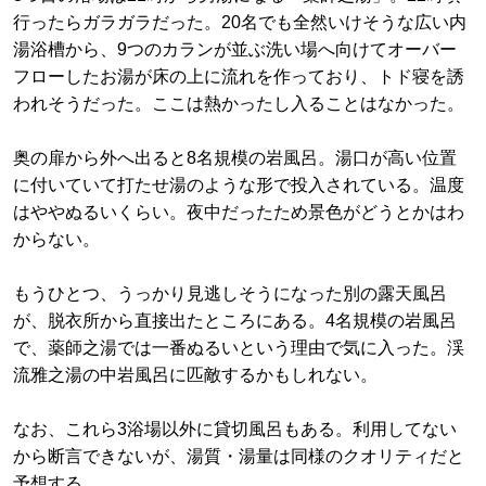
行ったらガラガラだった。20名でも全然いけそうな広い内
湯浴槽から、9つのカランが並ぶ洗い場へ向けてオーバー
フローしたお湯が床の上に流れを作っており、トド寝を誘
われそうだった。ここは熱かったし入ることはなかった。
奥の扉から外へ出ると8名規模の岩風呂。湯口が高い位置
に付いていて打たせ湯のような形で投入されている。温度
はややぬるいくらい。夜中だったため景色がどうとかはわ
からない。
もうひとつ、うっかり見逃しそうになった別の露天風呂
が、脱衣所から直接出たところにある。4名規模の岩風呂
で、薬師之湯では一番ぬるいという理由で気に入った。渓
流雅之湯の中岩風呂に匹敵するかもしれない。
なお、これら3浴場以外に貸切風呂もある。利用してない
から断言できないが、湯質・湯量は同様のクオリティだと
予想する。