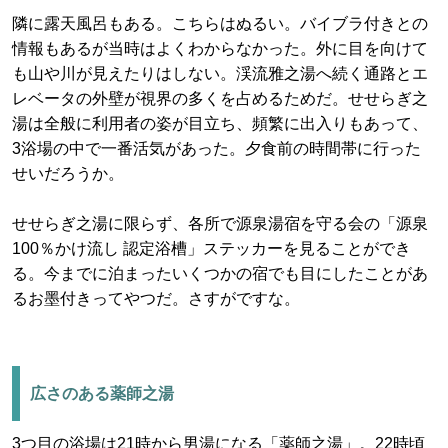
隣に露天風呂もある。こちらはぬるい。バイブラ付きとの
情報もあるが当時はよくわからなかった。外に目を向けて
も山や川が見えたりはしない。渓流雅之湯へ続く通路とエ
レベータの外壁が視界の多くを占めるためだ。せせらぎ之
湯は全般に利用者の姿が目立ち、頻繁に出入りもあって、
3浴場の中で一番活気があった。夕食前の時間帯に行った
せいだろうか。
せせらぎ之湯に限らず、各所で源泉湯宿を守る会の「源泉
100％かけ流し 認定浴槽」ステッカーを見ることができ
る。今までに泊まったいくつかの宿でも目にしたことがあ
るお墨付きってやつだ。さすがですな。
広さのある薬師之湯
3つ目の浴場は21時から男湯になる「薬師之湯」。22時頃