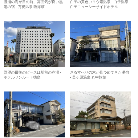
勝浦の海が目の前。雰囲気が良い黒
白子の黄色いヨウ素温泉 - 白子温泉
湯の宿 - 万祝温泉 臨海荘
白子ニューシーサイドホテル
野望の最後のピースは駅前の赤湯 -
さるすべりの木が見つめてきた湯宿
ホテルサンルート徳島
- 美ヶ原温泉 丸中旅館