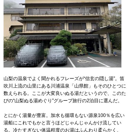
山梨の温泉でよく聞かれるフレーズが“信玄の隠し湯”。笛
吹川上流の山里にある川浦温泉「山県館」もそのひとつに
数えられる。ここが大変良いぬる湯だというので、このた
びの“山梨ぬる湯めぐり”グループ旅行の2泊目に選んだ。
とにかく湯量が豊富。加水も循環もない源泉100％を広い
湯船にこれでもかと言うほどじゃんじゃんかけ流してい
る。冷たすぎない体温程度のお湯はふんわり柔らかく、