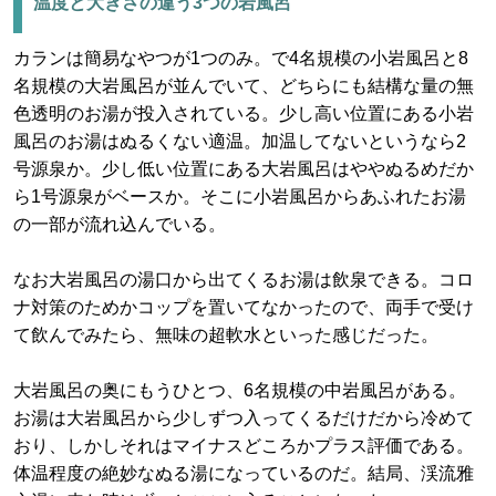
温度と大きさの違う3つの岩風呂
カランは簡易なやつが1つのみ。で4名規模の小岩風呂と8
名規模の大岩風呂が並んでいて、どちらにも結構な量の無
色透明のお湯が投入されている。少し高い位置にある小岩
風呂のお湯はぬるくない適温。加温してないというなら2
号源泉か。少し低い位置にある大岩風呂はややぬるめだか
ら1号源泉がベースか。そこに小岩風呂からあふれたお湯
の一部が流れ込んでいる。
なお大岩風呂の湯口から出てくるお湯は飲泉できる。コロ
ナ対策のためかコップを置いてなかったので、両手で受け
て飲んでみたら、無味の超軟水といった感じだった。
大岩風呂の奥にもうひとつ、6名規模の中岩風呂がある。
お湯は大岩風呂から少しずつ入ってくるだけだから冷めて
おり、しかしそれはマイナスどころかプラス評価である。
体温程度の絶妙なぬる湯になっているのだ。結局、渓流雅