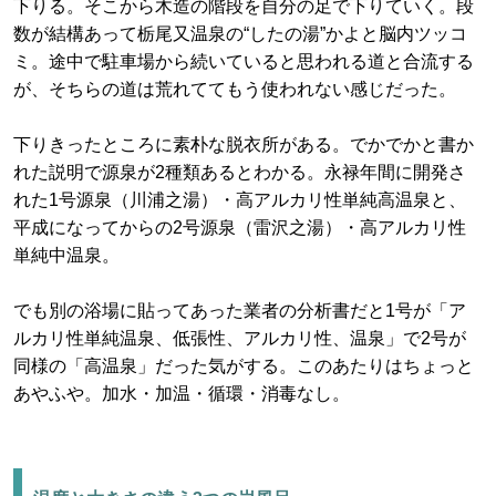
下りる。そこから木造の階段を自分の足で下りていく。段
数が結構あって栃尾又温泉の“したの湯”かよと脳内ツッコ
ミ。途中で駐車場から続いていると思われる道と合流する
が、そちらの道は荒れててもう使われない感じだった。
下りきったところに素朴な脱衣所がある。でかでかと書か
れた説明で源泉が2種類あるとわかる。永禄年間に開発さ
れた1号源泉（川浦之湯）・高アルカリ性単純高温泉と、
平成になってからの2号源泉（雷沢之湯）・高アルカリ性
単純中温泉。
でも別の浴場に貼ってあった業者の分析書だと1号が「ア
ルカリ性単純温泉、低張性、アルカリ性、温泉」で2号が
同様の「高温泉」だった気がする。このあたりはちょっと
あやふや。加水・加温・循環・消毒なし。