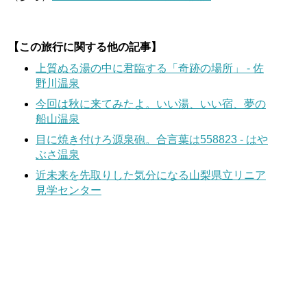
【この旅行に関する他の記事】
上質ぬる湯の中に君臨する「奇跡の場所」 - 佐
野川温泉
今回は秋に来てみたよ。いい湯、いい宿、夢の
船山温泉
目に焼き付けろ源泉砲。合言葉は558823 - はや
ぶさ温泉
近未来を先取りした気分になる山梨県立リニア
見学センター