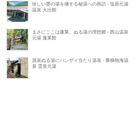
珍しい墨の湯を擁する秘湯への再訪 - 塩原元湯
温泉 大出館
まさにここは蓬莱。ぬる湯の理想郷 - 西山温泉
元湯 蓬莱館
源泉ぬる湯にバンザイ当たり温泉 - 磐梯熱海温
泉 霊泉元湯