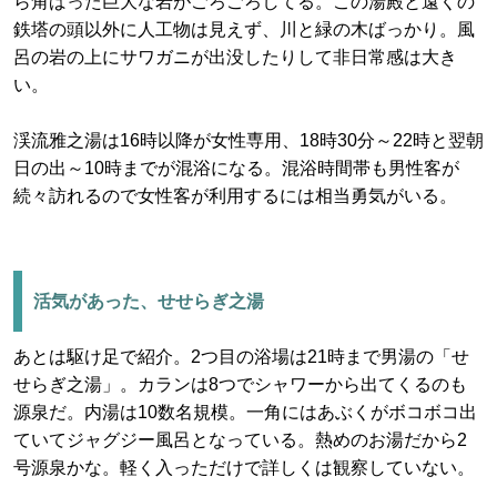
ら角ばった巨大な岩がごろごろしてる。この湯殿と遠くの
鉄塔の頭以外に人工物は見えず、川と緑の木ばっかり。風
呂の岩の上にサワガニが出没したりして非日常感は大き
い。
渓流雅之湯は16時以降が女性専用、18時30分～22時と翌朝
日の出～10時までが混浴になる。混浴時間帯も男性客が
続々訪れるので女性客が利用するには相当勇気がいる。
活気があった、せせらぎ之湯
あとは駆け足で紹介。2つ目の浴場は21時まで男湯の「せ
せらぎ之湯」。カランは8つでシャワーから出てくるのも
源泉だ。内湯は10数名規模。一角にはあぶくがボコボコ出
ていてジャグジー風呂となっている。熱めのお湯だから2
号源泉かな。軽く入っただけで詳しくは観察していない。