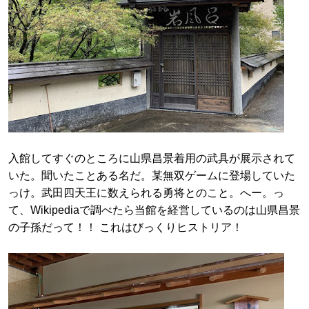
入館してすぐのところに山県昌景着用の武具が展示されて
いた。聞いたことある名だ。某無双ゲームに登場していた
っけ。武田四天王に数えられる勇将とのこと。へー。っ
て、Wikipediaで調べたら当館を経営しているのは山県昌景
の子孫だって！！ これはびっくりヒストリア！