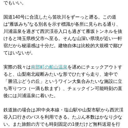
でもいい。
国道140号に合流したら笛吹川をずーっと遡る。この道
は“雁坂みち”なる別名を示す標識が各所に見られる通り、
川浦温泉を過ぎて西沢渓谷入口も過ぎて雁坂トンネルを抜
けると埼玉県秩父市へ至る。そんな山深い県境が近い一軒
宿だから秘湯感は十分だ。建物自体は比較的大規模で鄙び
てはいないが。
実際の我々は
南部町の船山温泉
を遅めにチェックアウトす
ると、山梨南北縦断みたいな形でひたすら走り、途中で
「勝沼ぶどうの丘」というワイン大集合みたいな施設に立
ち寄りつつ（一滴も飲まず）、チェックイン可能時刻の直
後には川浦温泉に着いた。
鉄道旅の場合はJR中央本線・塩山駅や山梨市駅から西沢渓
谷入口行きのバスを利用できる。たぶん本数はかなり少な
い。また旅館の方でも時刻固定の1便だけど無料送迎を行