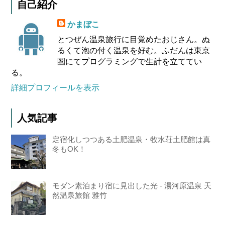
自己紹介
かまぼこ
とつぜん温泉旅行に目覚めたおじさん。ぬ
るくて泡の付く温泉を好む。ふだんは東京
圏にてプログラミングで生計を立ててい
る。
詳細プロフィールを表示
人気記事
定宿化しつつある土肥温泉・牧水荘土肥館は真
冬もOK！
モダン素泊まり宿に見出した光 - 湯河原温泉 天
然温泉旅館 雅竹