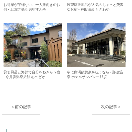
お得感が半端ない、一人旅向きのお
展望露天風呂が人気のちょっと贅沢
宿 - 上諏訪温泉 民宿すわ湖
なお宿 - 戸田温泉 ときわや
貸切風呂と海鮮で自分をねぎらう宿
冬に白濁硫黄泉を狙うなら - 那須温
- 今井浜温泉旅館 心のどか
泉 ホテルサンバレー那須
＜前の記事
次の記事＞