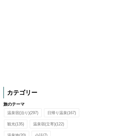
カテゴリー
旅のテーマ
温泉宿(泊り)
(297)
日帰り温泉
(167)
観光
(135)
温泉宿(立寄)
(122)
温泉地
(20)
小話
(7)