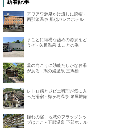
新着記事
アワアワ源泉かけ流しに脱帽 -
西那須温泉 那須パレスホテル
まことに結構な熱めの源泉をど
うぞ - 矢板温泉 まことの湯
蓋の向こうに効能たしかなお湯
がある - 鳩の湯温泉 三鳩楼
レトロ感とジビエ料理が気に入
った湯宿 - 梅ヶ島温泉 泉屋旅館
憧れの宿、地域のフラッグシッ
プはここ - 下部温泉 下部ホテル