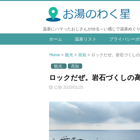
温泉にハマったおじさんがゆる～い感じで温泉めぐ
ホーム
温泉リスト
プライバシーポ
Home
観光
高知
ロックだぜ。岩石づくしの
観光
高知
ロックだぜ。岩石づくしの高知
公開 2020/01/28