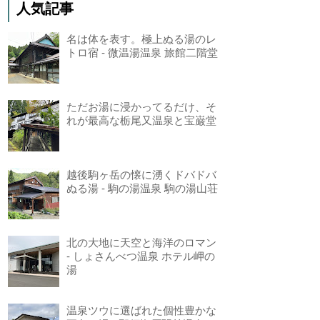
人気記事
名は体を表す。極上ぬる湯のレ
トロ宿 - 微温湯温泉 旅館二階堂
ただお湯に浸かってるだけ、そ
れが最高な栃尾又温泉と宝巌堂
越後駒ヶ岳の懐に湧くドバドバ
ぬる湯 - 駒の湯温泉 駒の湯山荘
北の大地に天空と海洋のロマン
- しょさんべつ温泉 ホテル岬の
湯
温泉ツウに選ばれた個性豊かな