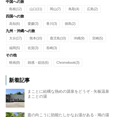
中国への旅
島根
(12)
山口
(11)
岡山
(7)
鳥取
(4)
広島
(2)
四国への旅
高知
(6)
愛媛
(3)
香川
(3)
徳島
(2)
九州・沖縄への旅
大分
(17)
熊本
(10)
鹿児島
(10)
沖縄
(9)
宮崎
(5)
福岡
(5)
佐賀
(3)
長崎
(3)
その他
映画
(8)
雑感・総括
(6)
Chromebook
(3)
新着記事
まことに結構な熱めの源泉をどうぞ - 矢板温泉
まことの湯
蓋の向こうに効能たしかなお湯がある - 鳩の湯