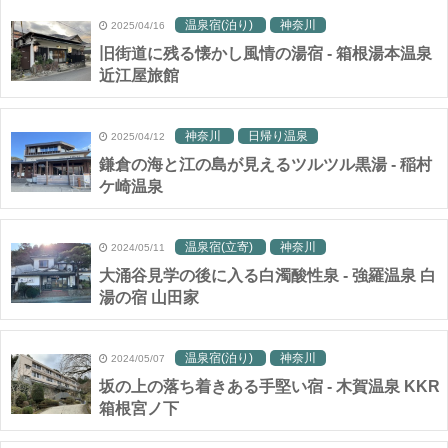
温泉宿(泊り)
神奈川
2025/04/16
旧街道に残る懐かし風情の湯宿 - 箱根湯本温泉
近江屋旅館
神奈川
日帰り温泉
2025/04/12
鎌倉の海と江の島が見えるツルツル黒湯 - 稲村
ケ崎温泉
温泉宿(立寄)
神奈川
2024/05/11
大涌谷見学の後に入る白濁酸性泉 - 強羅温泉 白
湯の宿 山田家
温泉宿(泊り)
神奈川
2024/05/07
坂の上の落ち着きある手堅い宿 - 木賀温泉 KKR
箱根宮ノ下