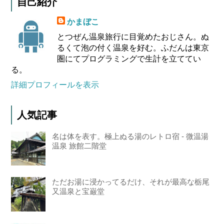
自己紹介
かまぼこ
とつぜん温泉旅行に目覚めたおじさん。ぬ
るくて泡の付く温泉を好む。ふだんは東京
圏にてプログラミングで生計を立ててい
る。
詳細プロフィールを表示
人気記事
名は体を表す。極上ぬる湯のレトロ宿 - 微温湯
温泉 旅館二階堂
ただお湯に浸かってるだけ、それが最高な栃尾
又温泉と宝巌堂