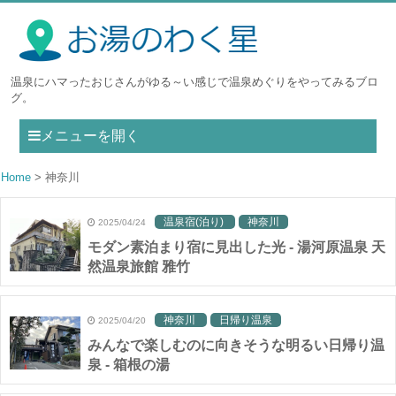
温泉にハマったおじさんがゆる～い感じで温泉めぐりをやってみるブロ
グ。
メニューを開く
Home
神奈川
温泉宿(泊り)
神奈川
2025/04/24
モダン素泊まり宿に見出した光 - 湯河原温泉 天
然温泉旅館 雅竹
神奈川
日帰り温泉
2025/04/20
みんなで楽しむのに向きそうな明るい日帰り温
泉 - 箱根の湯