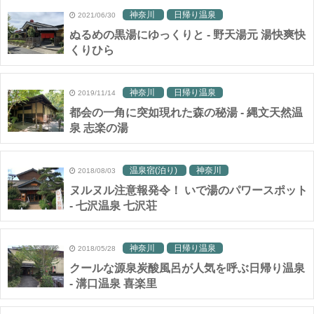
神奈川
日帰り温泉
2021/06/30
ぬるめの黒湯にゆっくりと - 野天湯元 湯快爽快
くりひら
神奈川
日帰り温泉
2019/11/14
都会の一角に突如現れた森の秘湯 - 縄文天然温
泉 志楽の湯
温泉宿(泊り)
神奈川
2018/08/03
ヌルヌル注意報発令！ いで湯のパワースポット
- 七沢温泉 七沢荘
神奈川
日帰り温泉
2018/05/28
クールな源泉炭酸風呂が人気を呼ぶ日帰り温泉
- 溝口温泉 喜楽里