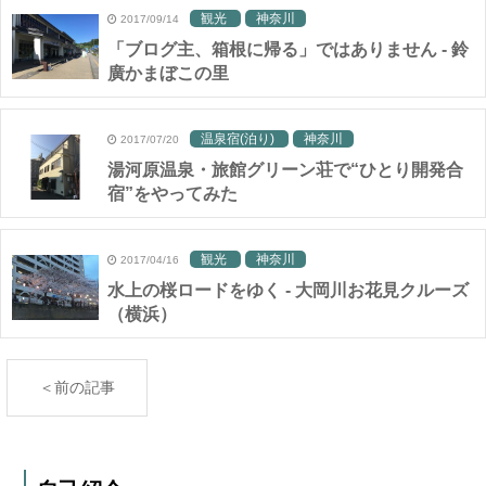
観光
神奈川
2017/09/14
「ブログ主、箱根に帰る」ではありません - 鈴
廣かまぼこの里
温泉宿(泊り)
神奈川
2017/07/20
湯河原温泉・旅館グリーン荘で“ひとり開発合
宿”をやってみた
観光
神奈川
2017/04/16
水上の桜ロードをゆく - 大岡川お花見クルーズ
（横浜）
＜前の記事