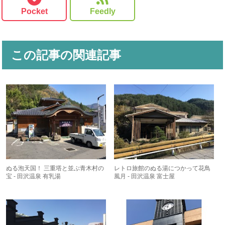
Pocket
Feedly
この記事の関連記事
ぬる泡天国！ 三重塔と並ぶ青木村の
レトロ旅館のぬる湯につかって花鳥
宝 - 田沢温泉 有乳湯
風月 - 田沢温泉 富士屋