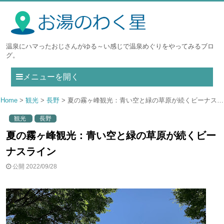
温泉にハマったおじさんがゆる～い感じで温泉めぐりをやってみるブロ
グ。
メニューを開く
Home
観光
長野
夏の霧ヶ峰観光：青い空と緑の草原が続くビーナスライン
観光
長野
夏の霧ヶ峰観光：青い空と緑の草原が続くビー
ナスライン
公開 2022/09/28