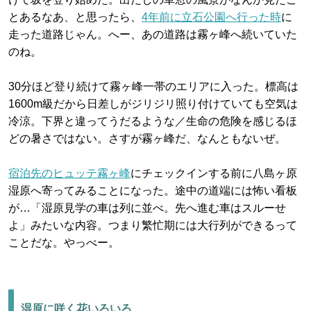
とあるなあ、と思ったら、
4年前に立石公園へ行った時
に
走った道路じゃん。へー、あの道路は霧ヶ峰へ続いていた
のね。
30分ほど登り続けて霧ヶ峰一帯のエリアに入った。標高は
1600m級だから日差しがジリジリ照り付けていても空気は
冷涼。下界と違ってうだるような／生命の危険を感じるほ
どの暑さではない。さすが霧ヶ峰だ、なんともないぜ。
宿泊先のヒュッテ霧ヶ峰
にチェックインする前に八島ヶ原
湿原へ寄ってみることになった。途中の道端には怖い看板
が…「湿原見学の車は列に並べ。先へ進む車はスルーせ
よ」みたいな内容。つまり繁忙期には大行列ができるって
ことだな。やっべー。
湿原に咲く花いろいろ