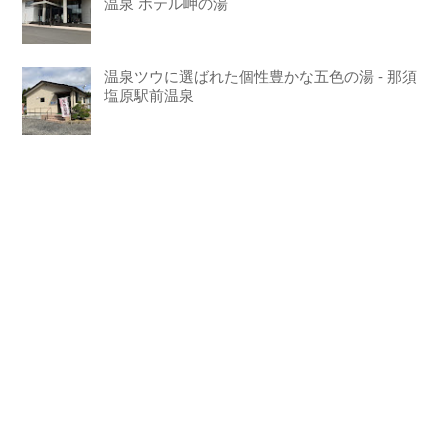
温泉 ホテル岬の湯
温泉ツウに選ばれた個性豊かな五色の湯 - 那須
塩原駅前温泉