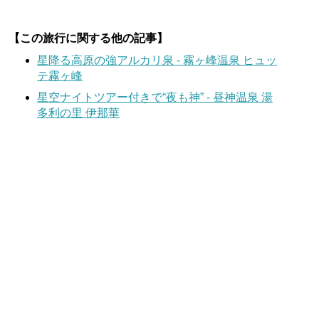
【この旅行に関する他の記事】
星降る高原の強アルカリ泉 - 霧ヶ峰温泉 ヒュッ
テ霧ヶ峰
星空ナイトツアー付きで“夜も神” - 昼神温泉 湯
多利の里 伊那華