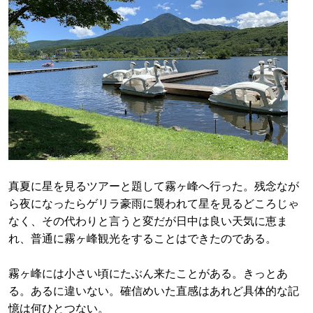
真夏に星を見るツアーと題して霧ヶ峰へ行った。残念なが
ら夜になったらゲリラ豪雨に襲われて星を見るどころじゃ
なく、その代わりと言うと変だが日中は良い天気に恵ま
れ、普通に霧ヶ峰観光をすることはできたのである。
霧ヶ峰には小さい頃にたぶん来たことがある。きっとあ
る。あるに違いない。確信めいた直感はあれど具体的な記
憶は何ひとつない。