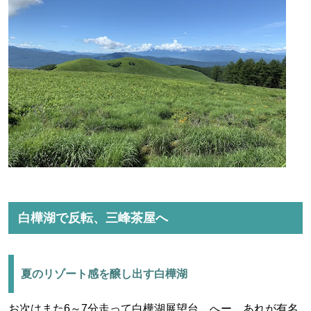
白樺湖で反転、三峰茶屋へ
夏のリゾート感を醸し出す白樺湖
お次はまた6～7分走って白樺湖展望台。へー、あれが有名