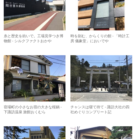
糸と歴史を紡いで。工場見学つき博
時を刻む、からくりの館 - 「時計工
物館 - シルクファクトおかや
房 儀象堂」においでや
宿場町の小さなお宿の大きな桜鍋 -
チャンスは寝て待て - 諏訪大社の四
下諏訪温泉 旅館おくむら
社めぐりコンプリート記