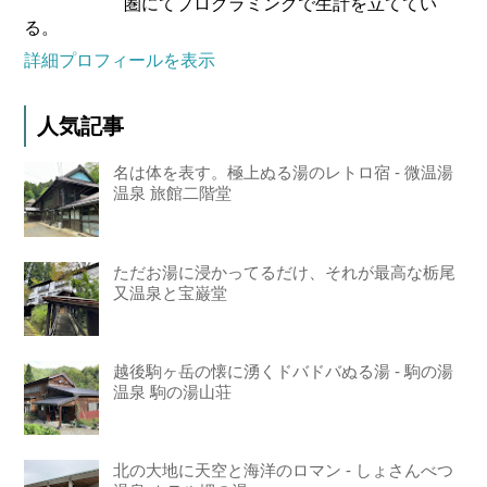
圏にてプログラミングで生計を立ててい
る。
詳細プロフィールを表示
人気記事
名は体を表す。極上ぬる湯のレトロ宿 - 微温湯
温泉 旅館二階堂
ただお湯に浸かってるだけ、それが最高な栃尾
又温泉と宝巌堂
越後駒ヶ岳の懐に湧くドバドバぬる湯 - 駒の湯
温泉 駒の湯山荘
北の大地に天空と海洋のロマン - しょさんべつ