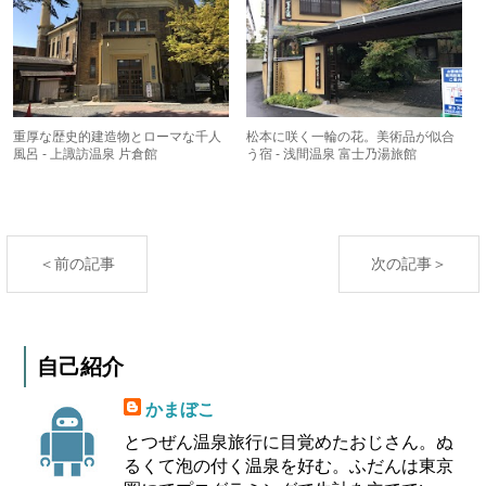
重厚な歴史的建造物とローマな千人
松本に咲く一輪の花。美術品が似合
風呂 - 上諏訪温泉 片倉館
う宿 - 浅間温泉 富士乃湯旅館
＜前の記事
次の記事＞
自己紹介
かまぼこ
とつぜん温泉旅行に目覚めたおじさん。ぬ
るくて泡の付く温泉を好む。ふだんは東京