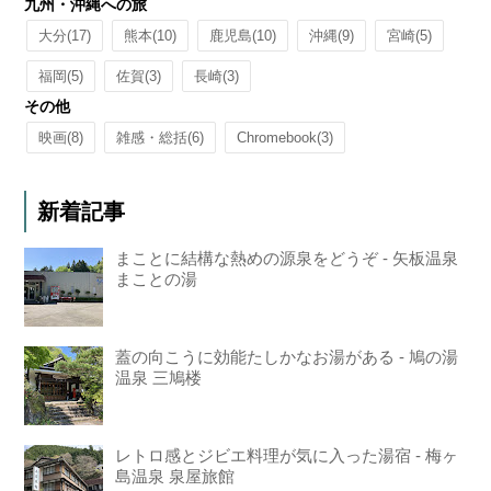
九州・沖縄への旅
大分
(17)
熊本
(10)
鹿児島
(10)
沖縄
(9)
宮崎
(5)
福岡
(5)
佐賀
(3)
長崎
(3)
その他
映画
(8)
雑感・総括
(6)
Chromebook
(3)
新着記事
まことに結構な熱めの源泉をどうぞ - 矢板温泉
まことの湯
蓋の向こうに効能たしかなお湯がある - 鳩の湯
温泉 三鳩楼
レトロ感とジビエ料理が気に入った湯宿 - 梅ヶ
島温泉 泉屋旅館