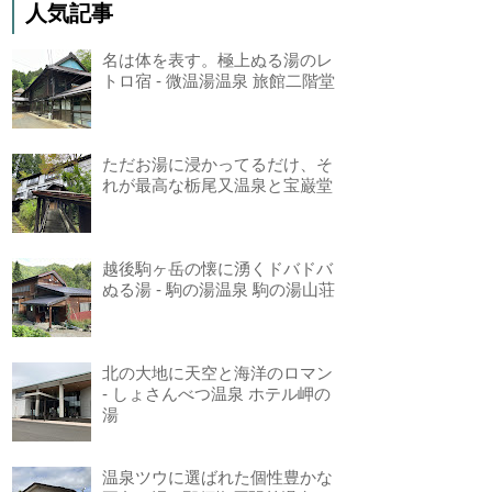
人気記事
名は体を表す。極上ぬる湯のレ
トロ宿 - 微温湯温泉 旅館二階堂
ただお湯に浸かってるだけ、そ
れが最高な栃尾又温泉と宝巌堂
越後駒ヶ岳の懐に湧くドバドバ
ぬる湯 - 駒の湯温泉 駒の湯山荘
北の大地に天空と海洋のロマン
- しょさんべつ温泉 ホテル岬の
湯
温泉ツウに選ばれた個性豊かな