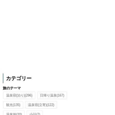
カテゴリー
旅のテーマ
温泉宿(泊り)
(296)
日帰り温泉
(167)
観光
(135)
温泉宿(立寄)
(122)
温泉地
(20)
小話
(7)