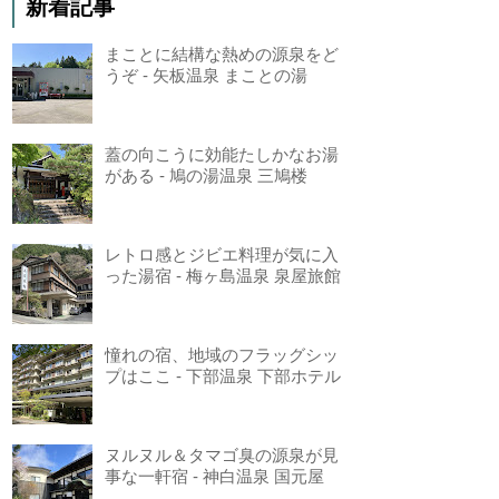
新着記事
まことに結構な熱めの源泉をど
うぞ - 矢板温泉 まことの湯
蓋の向こうに効能たしかなお湯
がある - 鳩の湯温泉 三鳩楼
レトロ感とジビエ料理が気に入
った湯宿 - 梅ヶ島温泉 泉屋旅館
憧れの宿、地域のフラッグシッ
プはここ - 下部温泉 下部ホテル
ヌルヌル＆タマゴ臭の源泉が見
事な一軒宿 - 神白温泉 国元屋