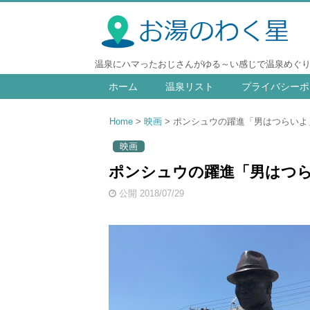
温泉にハマったおじさんがゆる～い感じで温泉めぐ
ホーム
温泉リスト
プライバシーポ
Home
映画
ポンシュウの躍進「男はつらいよ」
映画
ポンシュウの躍進「男はつら
公開 2018/07/29