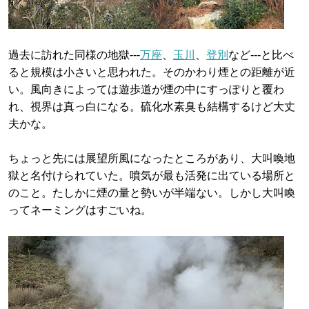
過去に訪れた同様の地獄---
万座
、
玉川
、
登別
など---と比べ
ると規模は小さいと思われた。そのかわり煙との距離が近
い。風向きによっては遊歩道が煙の中にすっぽりと覆わ
れ、視界は真っ白になる。硫化水素臭も結構するけど大丈
夫かな。
ちょっと先には展望所風になったところがあり、大叫喚地
獄と名付けられていた。噴気が最も活発に出ている場所と
のこと。たしかに煙の量と勢いが半端ない。しかし大叫喚
ってネーミングはすごいね。