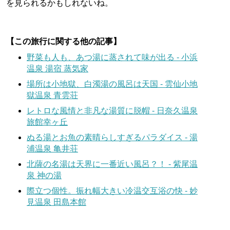
を見られるかもしれないね。
【この旅行に関する他の記事】
野菜も人も、あつ湯に蒸されて味が出る - 小浜
温泉 湯宿 蒸気家
場所は小地獄、白濁湯の風呂は天国 - 雲仙小地
獄温泉 青雲荘
レトロな風情と非凡な湯質に脱帽 - 日奈久温泉
旅館幸ヶ丘
ぬる湯とお魚の素晴らしすぎるパラダイス - 湯
浦温泉 亀井荘
北薩の名湯は天界に一番近い風呂？！ - 紫尾温
泉 神の湯
際立つ個性。振れ幅大きい冷温交互浴の快 - 妙
見温泉 田島本館