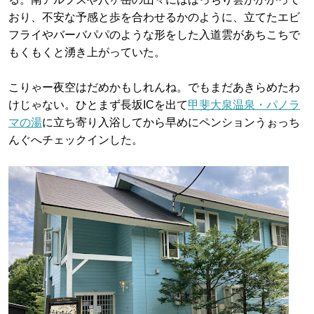
おり、不安な予感と歩を合わせるかのように、立てたエビ
フライやバーバパパのような形をした入道雲があちこちで
もくもくと湧き上がっていた。
こりゃー夜空はだめかもしれんね。でもまだあきらめたわ
けじゃない。ひとまず長坂ICを出て
甲斐大泉温泉・パノラ
マの湯
に立ち寄り入浴してから早めにペンションうぉっち
んぐへチェックインした。