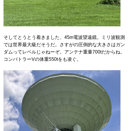
そしてとうとう着きました、45m電波望遠鏡。ミリ波観測
では世界最大級だそうだ。さすがの圧倒的な大きさはガン
ダムってレベルじゃねーぞ。アンテナ重量700tだからね。
コンバトラーVの体重550tをも凌ぐ。