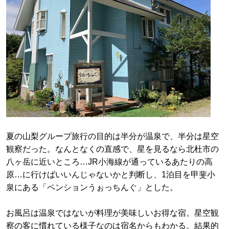
夏の山梨グループ旅行の目的は半分が温泉で、半分は星空
観察だった。なんとなくの直感で、星を見るなら北杜市の
八ヶ岳に近いところ…JR小海線が通っているあたりの高
原…に行けばいいんじゃないかと判断し、1泊目を甲斐小
泉にある「ペンションうぉっちんぐ」とした。
お風呂は温泉ではないが料理が美味しいお得な宿。星空観
察の客に慣れている様子なのは宿名からもわかる。結果的