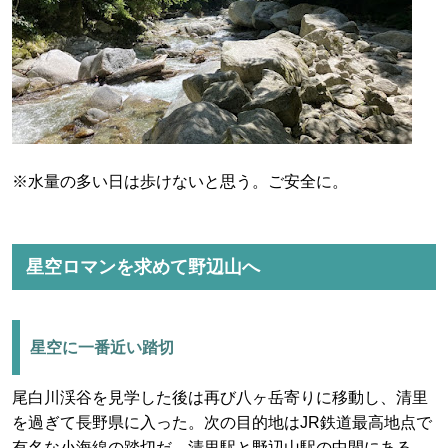
※水量の多い日は歩けないと思う。ご安全に。
星空ロマンを求めて野辺山へ
星空に一番近い踏切
尾白川渓谷を見学した後は再び八ヶ岳寄りに移動し、清里
を過ぎて長野県に入った。次の目的地はJR鉄道最高地点で
有名な小海線の踏切だ。清里駅と野辺山駅の中間にある。