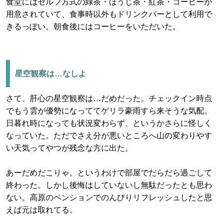
食堂にはセルフ方式の緑茶・ほうじ茶・紅茶・コーヒーが
用意されていて、食事時以外もドリンクバーとして利用で
きるっぽい。朝食後にはコーヒーをいただいた。
星空観察は…なしよ
さて、肝心の星空観察は…だめだった。チェックイン時点
でもう雲が優勢になっててゲリラ豪雨すら来そうな気配。
日暮れ時になっても状況変わらず、というかさらに怪しく
なっていた。ただでさえ分が悪いところへ山の変わりやす
い天気ってやつが残念な方に出た。
あーだめだこりゃ。というわけで部屋でだらだら過ごして
終わった。しかし後悔はしていないし無駄だったとも思わ
ない。高原のペンションでのんびりリフレッシュしたと思
えば元は取れてる。