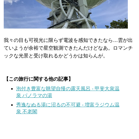
我々の目も可視光に限らず電波を感知できたなら…雲が出
ていようが余裕で星空観測できたんだけどなあ。ロマンチ
ックな光景と受け取れるかどうかは知らんが。
【この旅行に関する他の記事】
泡付き豊富な眺望自慢の露天風呂 - 甲斐大泉温
泉 パノラマの湯
秀逸なぬる湯に沼るの不可避 - 増富ラジウム温
泉 不老閣