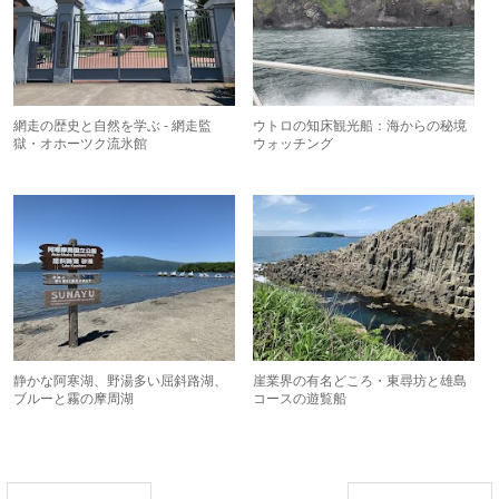
網走の歴史と自然を学ぶ - 網走監
ウトロの知床観光船：海からの秘境
獄・オホーツク流氷館
ウォッチング
静かな阿寒湖、野湯多い屈斜路湖、
崖業界の有名どころ・東尋坊と雄島
ブルーと霧の摩周湖
コースの遊覧船