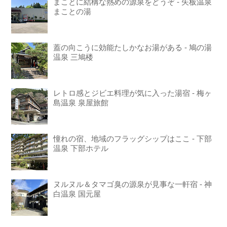
まことに結構な熱めの源泉をどうぞ - 矢板温泉
まことの湯
蓋の向こうに効能たしかなお湯がある - 鳩の湯
温泉 三鳩楼
レトロ感とジビエ料理が気に入った湯宿 - 梅ヶ
島温泉 泉屋旅館
憧れの宿、地域のフラッグシップはここ - 下部
温泉 下部ホテル
ヌルヌル＆タマゴ臭の源泉が見事な一軒宿 - 神
白温泉 国元屋