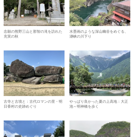
念願の熊野三山と那智の滝を訪れた
水墨画のような深山幽谷をめぐる、
充実の秋
瀞峡の川下り
古寺と古墳と：古代ロマンの里・明
やっぱり良かった夏の上高地：大正
日香村の史跡めぐり
池～明神橋を歩く