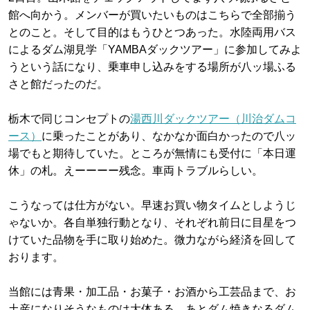
館へ向かう。メンバーが買いたいものはこちらで全部揃う
とのこと。そして目的はもうひとつあった。水陸両用バス
によるダム湖見学「YAMBAダックツアー」に参加してみよ
うという話になり、乗車申し込みをする場所が八ッ場ふる
さと館だったのだ。
栃木で同じコンセプトの
湯西川ダックツアー（川治ダムコ
ース）
に乗ったことがあり、なかなか面白かったので八ッ
場でもと期待していた。ところが無情にも受付に「本日運
休」の札。えーーーー残念。車両トラブルらしい。
こうなっては仕方がない。早速お買い物タイムとしようじ
ゃないか。各自単独行動となり、それぞれ前日に目星をつ
けていた品物を手に取り始めた。微力ながら経済を回して
おります。
当館には青果・加工品・お菓子・お酒から工芸品まで、お
土産になりそうなものは大体ある。あとダム焼きなるダム