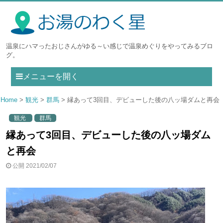
温泉にハマったおじさんがゆる～い感じで温泉めぐりをやってみるブロ
グ。
メニューを開く
Home
観光
群馬
縁あって3回目、デビューした後の八ッ場ダムと再会
観光
群馬
縁あって3回目、デビューした後の八ッ場ダム
と再会
公開 2021/02/07