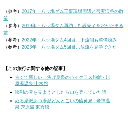
（参考）
2017年・八ッ場ダム工事現場周辺と吾妻渓谷の散
策
（参考）
2019年・八ッ場ダム再訪…打設完了＆水がたまる
前
（参考）
2022年・八ッ場ダム4回目…下流側も整備済み
（参考）
2023年・八ッ場ダム5回目…放流を見学できた
【この旅行に関する他の記事】
古くて新しい、焦げ臭泉のハイクラス旅館 - 川
原湯温泉 山木館
吹割の滝を見ようとしたら山を登っていた話
ぬる湯派あつ湯派どんとこいの硫黄泉 - 老神温
泉 穴原湯 東秀館