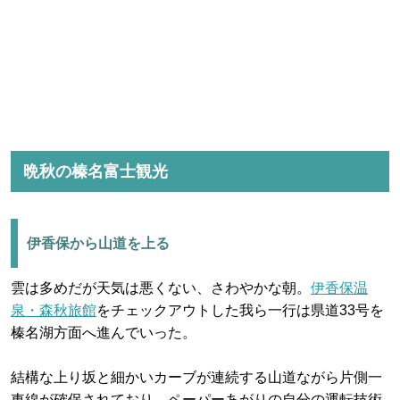
晩秋の榛名富士観光
伊香保から山道を上る
雲は多めだが天気は悪くない、さわやかな朝。
伊香保温
泉・森秋旅館
をチェックアウトした我ら一行は県道33号を
榛名湖方面へ進んでいった。
結構な上り坂と細かいカーブが連続する山道ながら片側一
車線が確保されており、ペーパーあがりの自分の運転技術