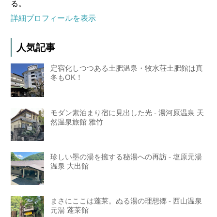
る。
詳細プロフィールを表示
人気記事
定宿化しつつある土肥温泉・牧水荘土肥館は真
冬もOK！
モダン素泊まり宿に見出した光 - 湯河原温泉 天
然温泉旅館 雅竹
珍しい墨の湯を擁する秘湯への再訪 - 塩原元湯
温泉 大出館
まさにここは蓬莱。ぬる湯の理想郷 - 西山温泉
元湯 蓬莱館