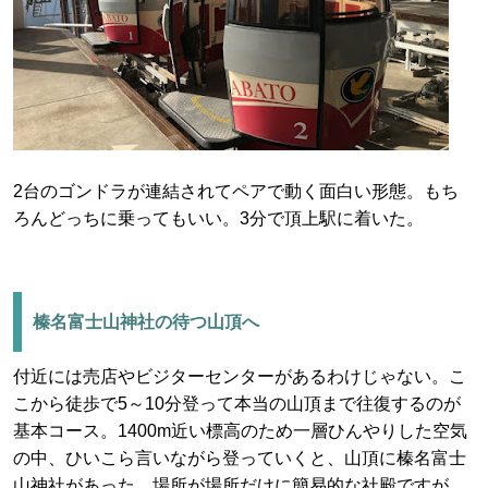
2台のゴンドラが連結されてペアで動く面白い形態。もち
ろんどっちに乗ってもいい。3分で頂上駅に着いた。
榛名富士山神社の待つ山頂へ
付近には売店やビジターセンターがあるわけじゃない。こ
こから徒歩で5～10分登って本当の山頂まで往復するのが
基本コース。1400m近い標高のため一層ひんやりした空気
の中、ひいこら言いながら登っていくと、山頂に榛名富士
山神社があった。場所が場所だけに簡易的な社殿ですが。