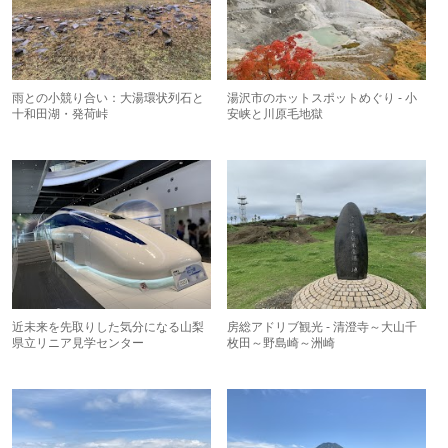
雨との小競り合い：大湯環状列石と
湯沢市のホットスポットめぐり - 小
十和田湖・発荷峠
安峡と川原毛地獄
近未来を先取りした気分になる山梨
房総アドリブ観光 - 清澄寺～大山千
県立リニア見学センター
枚田～野島崎～洲崎