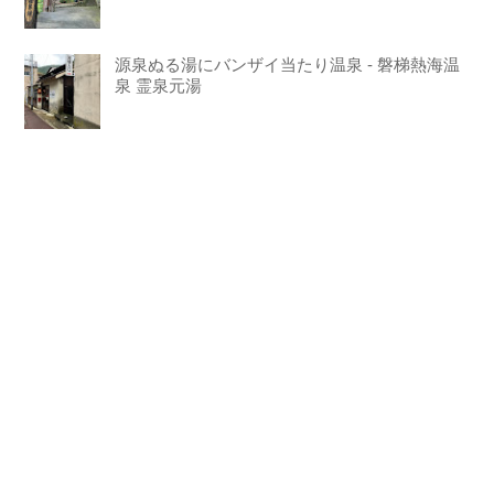
源泉ぬる湯にバンザイ当たり温泉 - 磐梯熱海温
泉 霊泉元湯