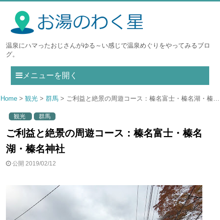
温泉にハマったおじさんがゆる～い感じで温泉めぐりをやってみるブロ
グ。
メニューを開く
Home
観光
群馬
ご利益と絶景の周遊コース：榛名富士・榛名湖・榛名神社
観光
群馬
ご利益と絶景の周遊コース：榛名富士・榛名
湖・榛名神社
公開 2019/02/12