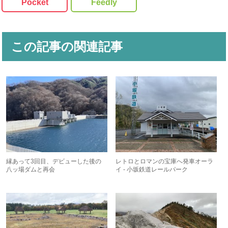
Pocket
Feedly
この記事の関連記事
縁あって3回目、デビューした後の
レトロとロマンの宝庫へ発車オーラ
八ッ場ダムと再会
イ - 小坂鉄道レールパーク