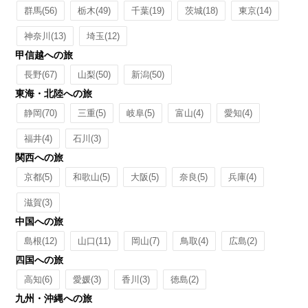
群馬
(56)
栃木
(49)
千葉
(19)
茨城
(18)
東京
(14)
神奈川
(13)
埼玉
(12)
甲信越への旅
長野
(67)
山梨
(50)
新潟
(50)
東海・北陸への旅
静岡
(70)
三重
(5)
岐阜
(5)
富山
(4)
愛知
(4)
福井
(4)
石川
(3)
関西への旅
京都
(5)
和歌山
(5)
大阪
(5)
奈良
(5)
兵庫
(4)
滋賀
(3)
中国への旅
島根
(12)
山口
(11)
岡山
(7)
鳥取
(4)
広島
(2)
四国への旅
高知
(6)
愛媛
(3)
香川
(3)
徳島
(2)
九州・沖縄への旅