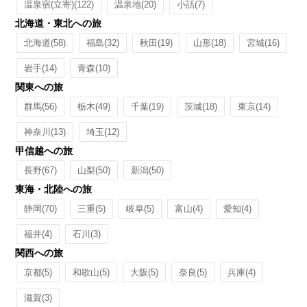
温泉宿(立寄)
(122)
温泉地
(20)
小話
(7)
北海道・東北への旅
北海道
(58)
福島
(32)
秋田
(19)
山形
(18)
宮城
(16)
岩手
(14)
青森
(10)
関東への旅
群馬
(56)
栃木
(49)
千葉
(19)
茨城
(18)
東京
(14)
神奈川
(13)
埼玉
(12)
甲信越への旅
長野
(67)
山梨
(50)
新潟
(50)
東海・北陸への旅
静岡
(70)
三重
(5)
岐阜
(5)
富山
(4)
愛知
(4)
福井
(4)
石川
(3)
関西への旅
京都
(5)
和歌山
(5)
大阪
(5)
奈良
(5)
兵庫
(4)
滋賀
(3)