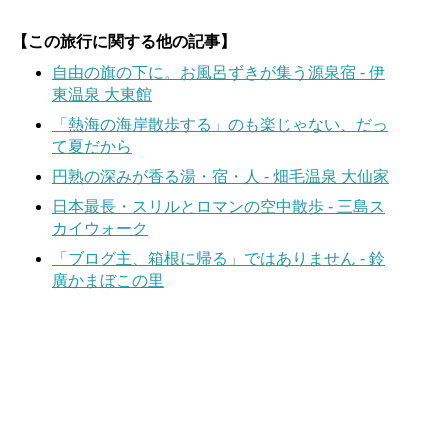
【この旅行に関する他の記事】
自由の旗の下に。お風呂ずきが集う源泉宿 - 伊
東温泉 大東館
「熱海の海岸散歩する」のも楽じゃない、だっ
て夏だから
円熟の深みが香る湯・宿・人 - 畑毛温泉 大仙家
日本最長・スリルとロマンの空中散歩 - 三島ス
カイウォーク
「ブログ主、箱根に帰る」ではありません - 鈴
廣かまぼこの里