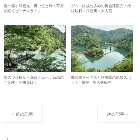
夏の霧ヶ峰観光：青い空と緑の草原
ダム・鉄成分多めの奥会津観光：檜
が続くビーナスライン
枝岐村～只見川～大内宿
夢のつり橋から畑薙ダムへ：新緑の
機関車トーマスと秘境駅の絶景スポ
寸又峡・井川をゆく
ット - 川根・奥大井観光
＜前の記事
次の記事＞