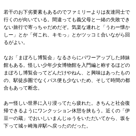
若干のお下劣要素もあるのでファミリーよりは友達同士で
行くのが向いている。間違っても義父母と一緒の失敗でき
ない旅行で寄っちゃだめだぞ。気楽な連れと「うわー懐か
しー」とか「何これ、キモっ」とかツッコミ合いながら回
るがよい。
なお「まぼろし博覧会」なるさらにパワーアップした姉妹
館もある。怪しい少年少女博物館を入門編と称するほどの
まぼろし博覧会ってどんだけやねん、と興味はあったもの
の、駅徒歩圏でなくバス便も少ないため、そして時間の都
合もあって断念。
あー怪しい世界に入り浸ってたら疲れた。きちんと社会復
帰できるようにワンクッション休憩を挟もう。近くの「伊
豆一の蔵」でおいしいまんじゅうをいただいてから、坂を
下って城ヶ崎海岸駅へ戻ったのだった。