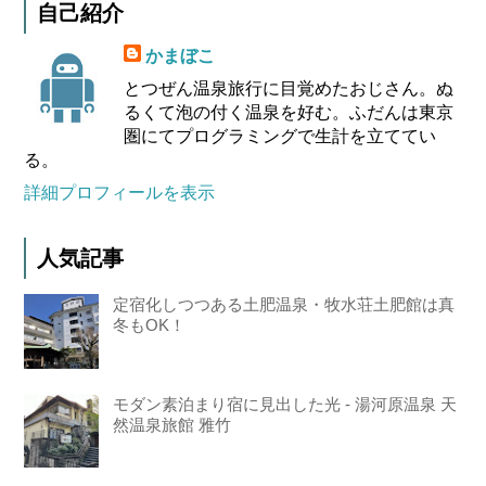
自己紹介
かまぼこ
とつぜん温泉旅行に目覚めたおじさん。ぬ
るくて泡の付く温泉を好む。ふだんは東京
圏にてプログラミングで生計を立ててい
る。
詳細プロフィールを表示
人気記事
定宿化しつつある土肥温泉・牧水荘土肥館は真
冬もOK！
モダン素泊まり宿に見出した光 - 湯河原温泉 天
然温泉旅館 雅竹