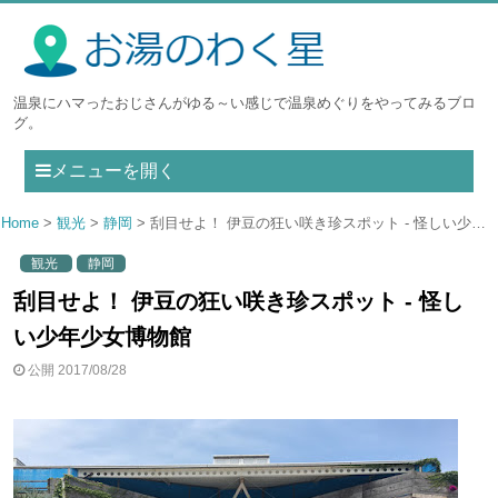
温泉にハマったおじさんがゆる～い感じで温泉めぐりをやってみるブロ
グ。
メニューを開く
Home
観光
静岡
刮目せよ！ 伊豆の狂い咲き珍スポット - 怪しい少年少女博物館
観光
静岡
刮目せよ！ 伊豆の狂い咲き珍スポット - 怪し
い少年少女博物館
公開 2017/08/28