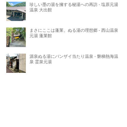
珍しい墨の湯を擁する秘湯への再訪 - 塩原元湯
温泉 大出館
まさにここは蓬莱。ぬる湯の理想郷 - 西山温泉
元湯 蓬莱館
源泉ぬる湯にバンザイ当たり温泉 - 磐梯熱海温
泉 霊泉元湯