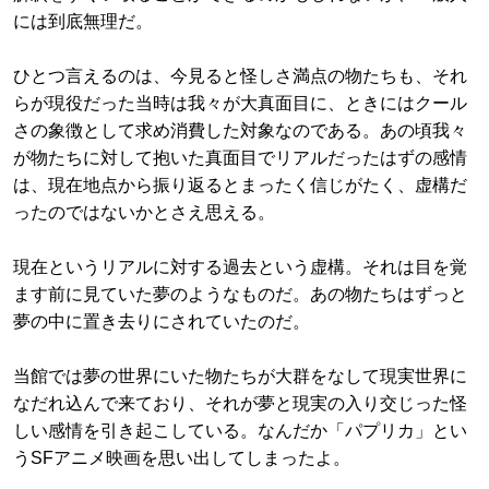
には到底無理だ。
ひとつ言えるのは、今見ると怪しさ満点の物たちも、それ
らが現役だった当時は我々が大真面目に、ときにはクール
さの象徴として求め消費した対象なのである。あの頃我々
が物たちに対して抱いた真面目でリアルだったはずの感情
は、現在地点から振り返るとまったく信じがたく、虚構だ
ったのではないかとさえ思える。
現在というリアルに対する過去という虚構。それは目を覚
ます前に見ていた夢のようなものだ。あの物たちはずっと
夢の中に置き去りにされていたのだ。
当館では夢の世界にいた物たちが大群をなして現実世界に
なだれ込んで来ており、それが夢と現実の入り交じった怪
しい感情を引き起こしている。なんだか「パプリカ」とい
うSFアニメ映画を思い出してしまったよ。