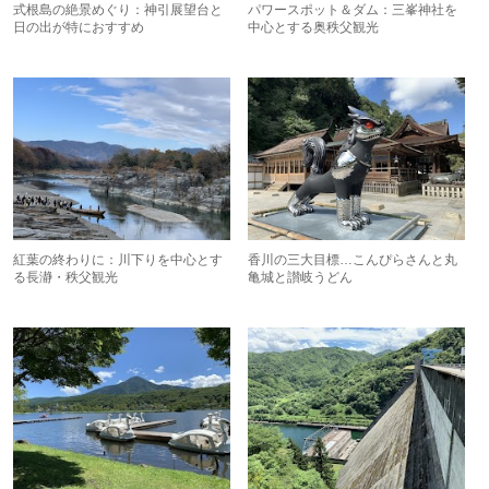
式根島の絶景めぐり：神引展望台と
パワースポット＆ダム：三峯神社を
日の出が特におすすめ
中心とする奥秩父観光
紅葉の終わりに：川下りを中心とす
香川の三大目標…こんぴらさんと丸
る長瀞・秩父観光
亀城と讃岐うどん