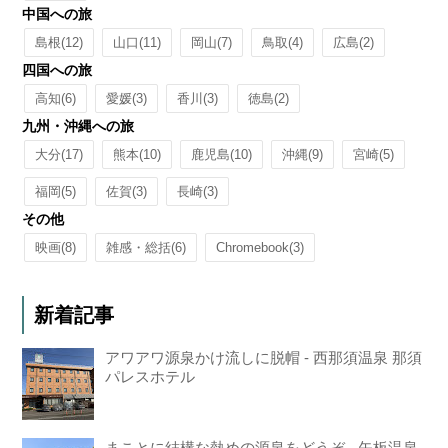
中国への旅
島根
(12)
山口
(11)
岡山
(7)
鳥取
(4)
広島
(2)
四国への旅
高知
(6)
愛媛
(3)
香川
(3)
徳島
(2)
九州・沖縄への旅
大分
(17)
熊本
(10)
鹿児島
(10)
沖縄
(9)
宮崎
(5)
福岡
(5)
佐賀
(3)
長崎
(3)
その他
映画
(8)
雑感・総括
(6)
Chromebook
(3)
新着記事
アワアワ源泉かけ流しに脱帽 - 西那須温泉 那須
パレスホテル
まことに結構な熱めの源泉をどうぞ - 矢板温泉