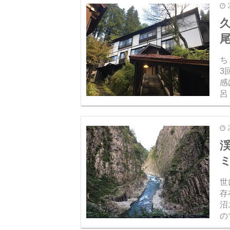
尾
ち
3
感
呂
堪能
え。
渓
世
存
沼
ので行っ
様