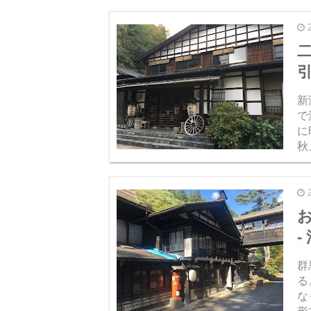
ら.
新
で
に
秋
は
な.
-
群
る
な