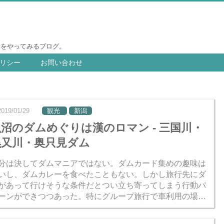
りをやってみるブログ。
リシー
お問い合わせ
2019/01/29
観光
新潟
魚沼のダムめぐりは漢のロマン - 三国川・
黒又川・奥只見ダム
分は決してダムマニアではない。ダムカード集めの趣味は
いし、ダムカレーを食べたこともない。しかし旅行先にダ
があって行けそうな条件だとつい立ち寄ってしまう行動パ
ーンができつつあった。特にグループ旅行で車利用の場合
沼地域への旅行はまさにその条件が当
..