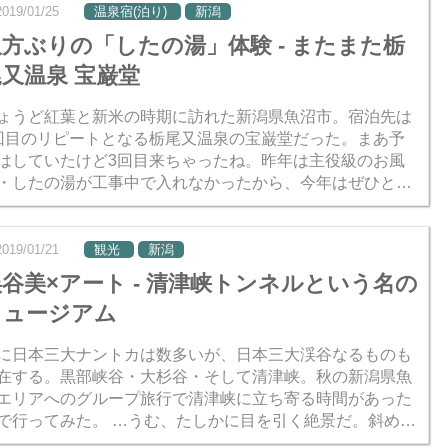
2019/01/25
温泉宿(泊り)
新潟
久方ぶりの「したの湯」体験 - またまた栃
又温泉 宝巌堂
ょうど紅葉と新米の時期に訪れた新潟県魚沼市。宿泊先は
回目のリピートとなる栃尾又温泉の宝巌堂だった。まあ予
はしていたけど3回目来ちゃったね。昨年は主役級のお風
・したの湯が工事中で入れなかったから、今年はぜひとも
したいと乗り込んだ。 うーん、やっぱりいいですね
...
2019/01/21
観光
新潟
谷美×アート - 清津峡トンネルという名の
ミュージアム
に日本三大ナントカは数多いが、日本三大渓谷なるものも
在する。黒部峡谷・大杉谷・そして清津峡。秋の新潟県魚
エリアへのグループ旅行で清津峡に立ち寄る時間があった
てみた。 …うむ、たしかに目を引く絶景だ。斜め模
の岩がなんともいえない。加えてトンネル内を歩きなが