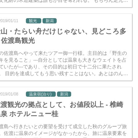
文化財の木造建築は誰もが目を奪われる。 もちろん足元湧
の温泉も大変にすばらしいから、温泉好きならぜひとも
..
2019/01/11
観光
新潟
金山・たらい舟だけじゃない、見どころ多
し佐渡島観光
の佐渡島へやって来たツアー御一行様。主目的は「野生の
キを見ること」---自分としては温泉も大きなウェイトを占
ていたが---であり、その目的は初日で十二分に果たされ
すことはない。あとはのんび
島内観光を楽しもうということになり、2日目はベ...
2019/01/08
温泉宿(泊り)
新潟
渡観光の拠点として、お値段以上 - 椎崎
温泉 ホテルニュー桂
渡島へ行きたいとの要望を受けて成立した秋のグループ旅
。佐渡に温泉のイメージがなかったから、旅に温泉要素を