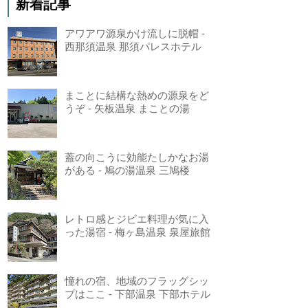
新着記事
アワアワ源泉かけ流しに脱帽 -
西那須温泉 那須パレスホテル
まことに結構な熱めの源泉をど
うぞ - 矢板温泉 まことの湯
蓋の向こうに効能たしかなお湯
がある - 鳩の湯温泉 三鳩楼
レトロ感とジビエ料理が気に入
った湯宿 - 梅ヶ島温泉 泉屋旅館
憧れの宿、地域のフラッグシッ
プはここ - 下部温泉 下部ホテル