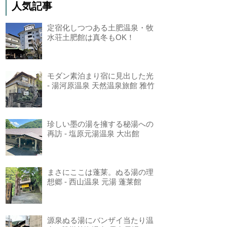
人気記事
定宿化しつつある土肥温泉・牧
水荘土肥館は真冬もOK！
モダン素泊まり宿に見出した光
- 湯河原温泉 天然温泉旅館 雅竹
珍しい墨の湯を擁する秘湯への
再訪 - 塩原元湯温泉 大出館
まさにここは蓬莱。ぬる湯の理
想郷 - 西山温泉 元湯 蓬莱館
源泉ぬる湯にバンザイ当たり温