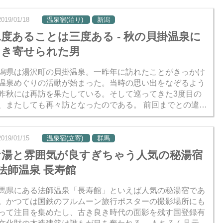
..
2019/01/18
温泉宿(泊り)
新潟
二度あることは三度ある - 秋の貝掛温泉に
引き寄せられた男
潟県は湯沢町の貝掛温泉。一昨年に訪れたことがきっかけ
温泉めぐりの活動が始まった。当時の思い出をなぞるよう
昨秋には再訪を果たしている。そして巡ってきた3度目の
、またしても再々訪となったのである。 前回までとの違い
一人旅からグループ旅行になったことと交通手段が車に
..
2019/01/15
温泉宿(立寄)
群馬
お湯と雰囲気が良すぎちゃう人気の秘湯宿
 法師温泉 長寿館
馬県にある法師温泉「長寿館」といえば人気の秘湯宿であ
。かつては国鉄のフルムーン旅行ポスターの撮影場所にも
って注目を集めたし、古き良き時代の面影を残す国登録有