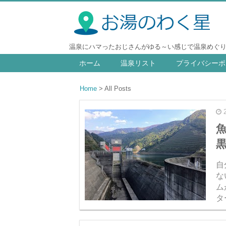
温泉にハマったおじさんがゆる～い感じで温泉めぐ
ホーム
温泉リスト
プライバシーポ
Home
All Posts
自
な
ム
タ
には。 秋の新潟県魚
て.