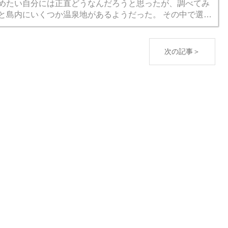
めたい自分には正直どうなんだろうと思ったが、調べてみ
と島内にいくつか温泉地があるようだった。 その中で選ん
宿が椎崎温泉「ホテルニュー桂」。メンバーの意向によ
..
次の記事＞