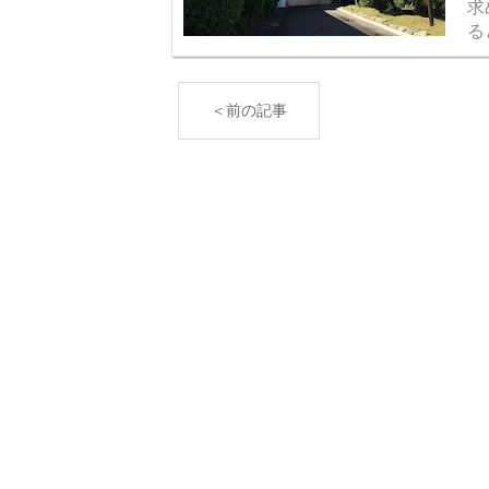
求
る
だ
り.
＜前の記事