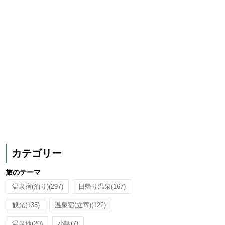
カテゴリー
旅のテーマ
温泉宿(泊り)
(297)
日帰り温泉
(167)
観光
(135)
温泉宿(立寄)
(122)
温泉地
(20)
小話
(7)