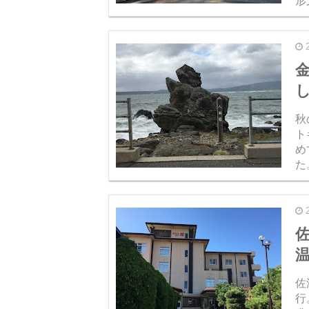
形
出
泊.
秋
ト
め
た。 目的を達成してもう思い残
り
佐
佐
行