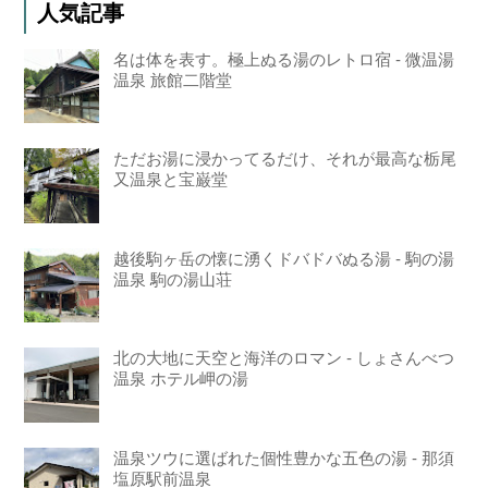
人気記事
名は体を表す。極上ぬる湯のレトロ宿 - 微温湯
温泉 旅館二階堂
ただお湯に浸かってるだけ、それが最高な栃尾
又温泉と宝巌堂
越後駒ヶ岳の懐に湧くドバドバぬる湯 - 駒の湯
温泉 駒の湯山荘
北の大地に天空と海洋のロマン - しょさんべつ
温泉 ホテル岬の湯
温泉ツウに選ばれた個性豊かな五色の湯 - 那須
塩原駅前温泉