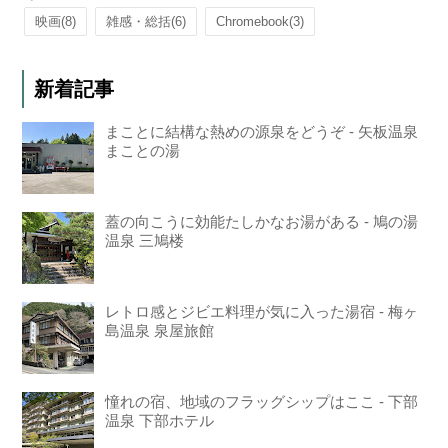
映画
(8)
雑感・総括
(6)
Chromebook
(3)
新着記事
まことに結構な熱めの源泉をどうぞ - 矢板温泉
まことの湯
蓋の向こうに効能たしかなお湯がある - 鳩の湯
温泉 三鳩楼
レトロ感とジビエ料理が気に入った湯宿 - 梅ヶ
島温泉 泉屋旅館
憧れの宿、地域のフラッグシップはここ - 下部
温泉 下部ホテル