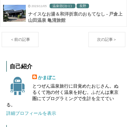
温泉宿(泊り)
長野
2023/11/05
ナイスなお湯＆和洋折衷のおもてなし - 戸倉上
山田温泉 亀清旅館
＜前の記事
次の記事＞
自己紹介
かまぼこ
とつぜん温泉旅行に目覚めたおじさん。ぬ
るくて泡の付く温泉を好む。ふだんは東京
圏にてプログラミングで生計を立ててい
る。
詳細プロフィールを表示