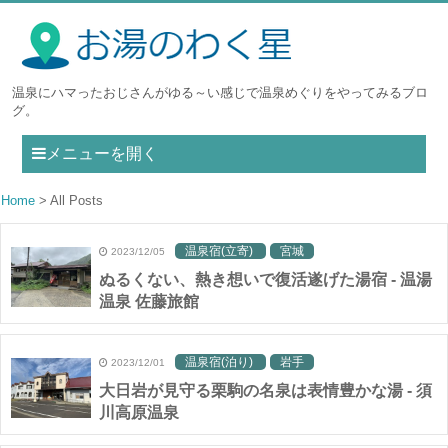
温泉にハマったおじさんがゆる～い感じで温泉めぐりをやってみるブロ
グ。
メニューを開く
Home
All Posts
温泉宿(立寄)
宮城
2023/12/05
ぬるくない、熱き想いで復活遂げた湯宿 - 温湯
温泉 佐藤旅館
温泉宿(泊り)
岩手
2023/12/01
大日岩が見守る栗駒の名泉は表情豊かな湯 - 須
川高原温泉