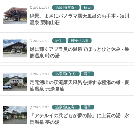
温泉宿(立寄)
秋田
2023/11/27
絶景。まさにパノラマ露天風呂のお手本 - 須川
温泉 栗駒山荘
岩手
日帰り温泉
2023/11/22
緑に輝くアブラ臭の温泉でほっとひと休み - 巣
郷温泉 峠の湯
温泉宿(泊り)
岩手
2023/11/17
足元湧出の渓流露天風呂を擁する秘湯の雄 - 夏
油温泉 元湯夏油
温泉宿(立寄)
岩手
2023/11/13
「アテルイの兵どもが夢の跡」に上質の湯 - 永
岡温泉 夢の湯