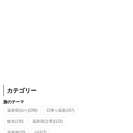
カテゴリー
旅のテーマ
温泉宿(泊り)
(296)
日帰り温泉
(167)
観光
(135)
温泉宿(立寄)
(122)
温泉地
(20)
小話
(7)