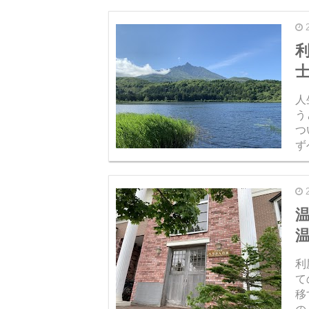
に
人
う
つ
ず
グ
み
温
利
て
移