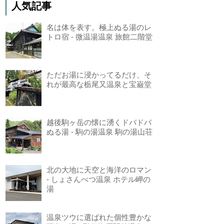
人気記事
名は体を表す。極上ぬる湯のレ
トロ宿 - 微温湯温泉 旅館二階堂
ただお湯に浸かってるだけ、そ
れが最高な栃尾又温泉と宝巌堂
越後駒ヶ岳の懐に湧くドバドバ
ぬる湯 - 駒の湯温泉 駒の湯山荘
北の大地に天空と海洋のロマン
- しょさんべつ温泉 ホテル岬の
湯
温泉ツウに選ばれた個性豊かな