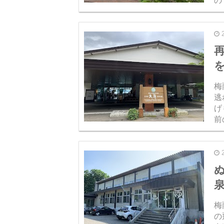
の
訪
体
梅
逃
げ
前
域
泊
梅
の