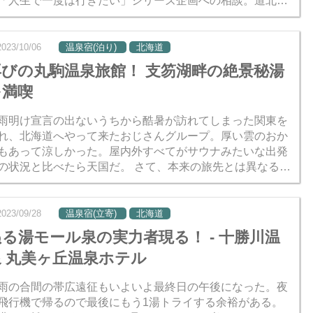
「人生で一度は行きたい」シリーズ企画への相談。道北を
れたいメンバーは多く、経験者を中心に計画がどんどん具
化してい...
2023/10/06
温泉宿(泊り)
北海道
再びの丸駒温泉旅館！ 支笏湖畔の絶景秘湯
を満喫
雨明け宣言の出ないうちから酷暑が訪れてしまった関東を
れ、北海道へやって来たおじさんグループ。厚い雲のおか
もあって涼しかった。屋内外すべてがサウナみたいな出発
の状況と比べたら天国だ。 さて、本来の旅先とは異なる地
になるのだが、1日目は支笏湖へ向かい、丸駒温泉旅館に
まった...
2023/09/28
温泉宿(立寄)
北海道
ぬる湯モール泉の実力者現る！ - 十勝川温
泉 丸美ヶ丘温泉ホテル
雨の合間の帯広遠征もいよいよ最終日の午後になった。夜
飛行機で帰るので最後にもう1湯トライする余裕がある。