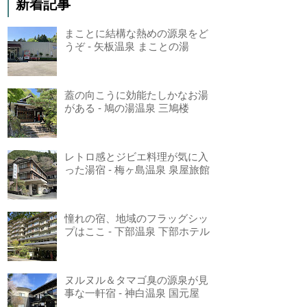
新着記事
まことに結構な熱めの源泉をど
うぞ - 矢板温泉 まことの湯
蓋の向こうに効能たしかなお湯
がある - 鳩の湯温泉 三鳩楼
レトロ感とジビエ料理が気に入
った湯宿 - 梅ヶ島温泉 泉屋旅館
憧れの宿、地域のフラッグシッ
プはここ - 下部温泉 下部ホテル
ヌルヌル＆タマゴ臭の源泉が見
事な一軒宿 - 神白温泉 国元屋