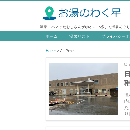
温泉にハマったおじさんがゆる～い感じで温泉めぐ
ホーム
温泉リスト
プライバシーポ
Home
All Posts
稚
憧
内
た
り
稚
は