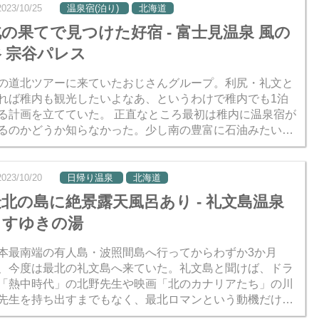
2023/10/25
温泉宿(泊り)
北海道
の果てで見つけた好宿 - 富士見温泉 風の
谷 宗谷パレス
の道北ツアーに来ていたおじさんグループ。利尻・礼文と
れば稚内も観光したいよなあ、というわけで稚内でも1泊
る計画を立てていた。 正直なところ最初は稚内に温泉宿が
るのかどうか知らなかった。少し南の豊富に石油みたいな
泉があるのは知ってたけど、移動に時間をかける余裕はな
、その...
2023/10/20
日帰り温泉
北海道
北の島に絶景露天風呂あり - 礼文島温泉
うすゆきの湯
本最南端の有人島・波照間島へ行ってからわずか3か月
、今度は最北の礼文島へ来ていた。礼文島と聞けば、ドラ
「熱中時代」の北野先生や映画「北のカナリアたち」の川
先生を持ち出すまでもなく、最北ロマンという動機だけで
分だ。一緒によく旅行するメンバーのおかげもあって実現