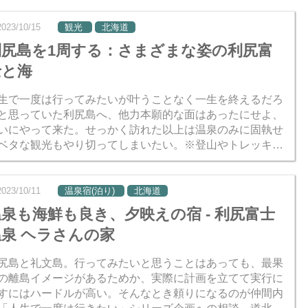
こぎ着けた...
2023/10/15
観光
北海道
利尻島を1周する：さまざまな姿の利尻富
士と海
生で一度は行ってみたいが叶うことなく一生を終えるだろ
と思っていた利尻島へ、他力本願的な面はあったにせよ、
いにやって来た。せっかく訪れた以上は温泉のみに固執せ
ベタな観光もやり切ってしまいたい。※登山やトレッキン
やサイクリングをするつもりはなく、車で回れる範囲の
。 島を一...
2023/10/11
温泉宿(泊り)
北海道
泉も海鮮も良き、夕映えの宿 - 利尻富士
温泉 ヘラさんの家
尻島と礼文島。行ってみたいと思うことはあっても、最果
の離島イメージがあるためか、実際に計画を立てて実行に
すにはハードルが高い。そんなとき頼りになるのが仲間内