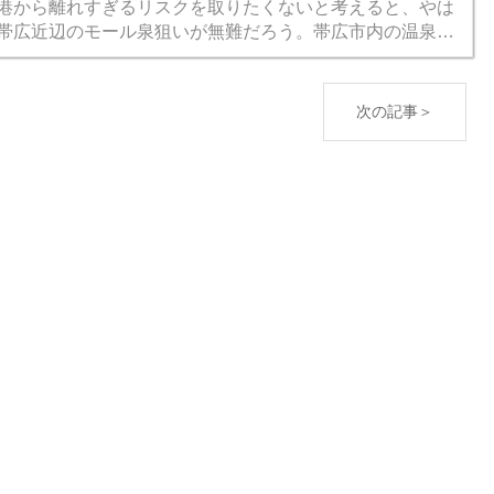
港から離れすぎるリスクを取りたくないと考えると、やは
帯広近辺のモール泉狙いが無難だろう。帯広市内の温泉は
験ずみだったから、隣の音更町の十勝川温泉へ行ってみる
とにした...
次の記事＞