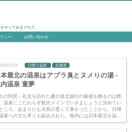
りをやってみるブログ。
リシー
お問い合わせ
2023/10/29
日帰り温泉
北海道
日本最北の温泉はアブラ臭とヌメりの湯 -
内温泉 童夢
れの利尻・礼文を訪れた夏の道北旅行の最後を飾るのは稚
。温泉にこだわらず観光メインでいきましょうと決めてい
ところ、あまりにも天気が悪くて寒かったことから、日帰
温泉への立ち寄りも組み入れた。稚内には日本最北を謳う
内温泉「童夢」がある。ノシャップ岬に近い方だ。 本記事
童夢の...