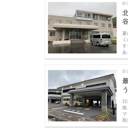
北
夏
く
す
あ
温
く
最
日
後
マ
島
十