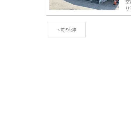
空
り
体
こ
＜前の記事