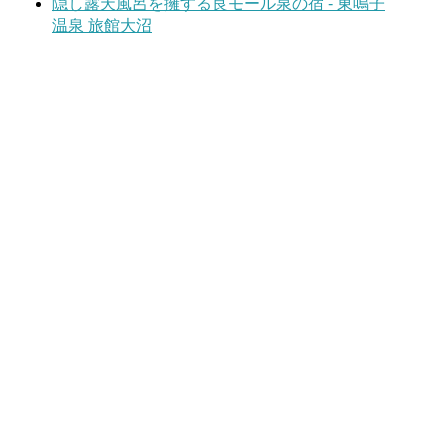
隠し露天風呂を擁する良モール泉の宿 - 東鳴子
温泉 旅館大沼