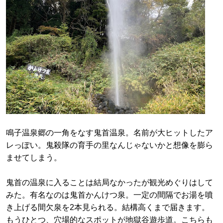
鳴子温泉郷の一角をなす鬼首温泉。名前が大ヒットしたア
レっぽい。鬼殺隊の育手の里なんじゃないかと想像を膨ら
ませてしまう。
鬼首の温泉に入ることは結局なかったが観光めぐりはして
みた。有名なのは鬼首かんけつ泉。一定の間隔でお湯を噴
き上げる間欠泉を2本見られる。結構高くまで届きます。
もうひとつ、穴場的なスポットが地獄谷遊歩道。こちらも