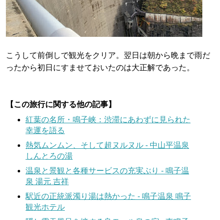
こうして前倒しで観光をクリア。翌日は朝から晩まで雨だ
ったから初日にすませておいたのは大正解であった。
【この旅行に関する他の記事】
紅葉の名所・鳴子峡：渋滞にあわずに見られた
幸運を語る
熱気ムンムン、そして超ヌルヌル - 中山平温泉
しんとろの湯
温泉と景観と各種サービスの充実ぶり - 鳴子温
泉 湯元 吉祥
駅近の正統派濁り湯は熱かった - 鳴子温泉 鳴子
観光ホテル