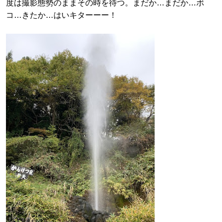
度は撮影態勢のままその時を待つ。まだか…まだか…ボ
コ…きたか…はいキターーー！