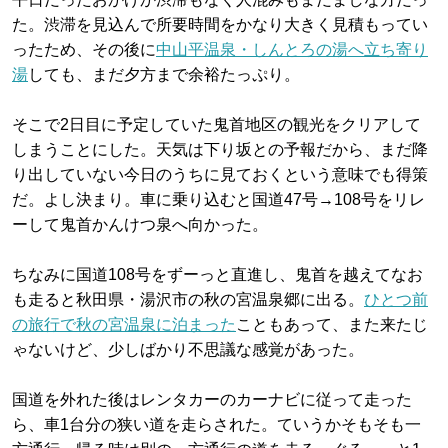
た。渋滞を見込んで所要時間をかなり大きく見積もってい
ったため、その後に
中山平温泉・しんとろの湯へ立ち寄り
湯
しても、まだ夕方まで余裕たっぷり。
そこで2日目に予定していた鬼首地区の観光をクリアして
しまうことにした。天気は下り坂との予報だから、まだ降
り出していない今日のうちに見ておくという意味でも得策
だ。よし決まり。車に乗り込むと国道47号→108号をリレ
ーして鬼首かんけつ泉へ向かった。
ちなみに国道108号をずーっと直進し、鬼首を越えてなお
も走ると秋田県・湯沢市の秋の宮温泉郷に出る。
ひとつ前
の旅行で秋の宮温泉に泊まった
こともあって、また来たじ
ゃないけど、少しばかり不思議な感覚があった。
国道を外れた後はレンタカーのカーナビに従って走った
ら、車1台分の狭い道を走らされた。ていうかそもそも一